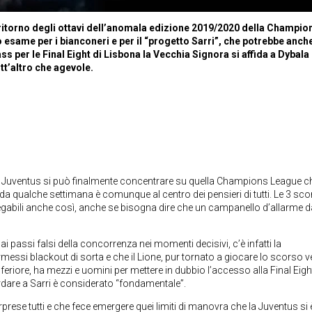
l ritorno degli ottavi dell’anomala edizione 2019/2020 della Champio
io esame per i bianconeri e per il “progetto Sarri”, che potrebbe anch
s per le Final Eight di Lisbona la Vecchia Signora si affida a Dybala
t’altro che agevole.
, la Juventus si può finalmente concentrare su quella Champions League c
da qualche settimana è comunque al centro dei pensieri di tutti. Le 3 scon
gabili anche così, anche se bisogna dire che un campanello d’allarme da
 passi falsi della concorrenza nei momenti decisivi, c’è infatti la
i blackout di sorta e che il Lione, pur tornato a giocare lo scorso v
riore, ha mezzi e uomini per mettere in dubbio l’accesso alla Final Eight
ordare a Sarri è considerato “fondamentale”.
orprese tutti e che fece emergere quei limiti di manovra che la Juventus si 