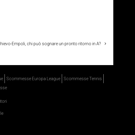
hievo-Empoli, chi può sognare un pronto ritorno in A?
ue
Scommesse Europa League
Scommesse Tennis
sse
itori
le