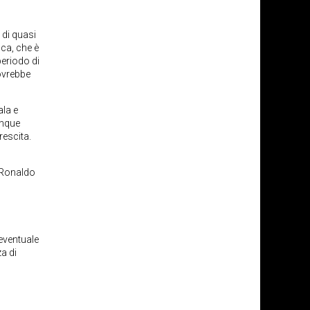
 di quasi
ica, che è
periodo di
ovrebbe
ala e
unque
rescita.
o Ronaldo
’eventuale
a di