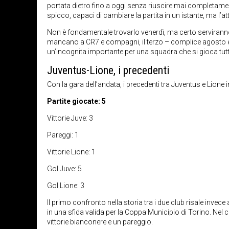
portata dietro fino a oggi senza riuscire mai completament
spicco, capaci di cambiare la partita in un istante, ma l’
Non è fondamentale trovarlo venerdì, ma certo serviranno c
mancano a CR7 e compagni, il terzo – complice agosto e u
un’incognita importante per una squadra che si gioca tutt
Juventus-Lione, i precedenti
Con la gara dell’andata, i precedenti tra Juventus e Lione in
Partite giocate: 5
Vittorie Juve: 3
Pareggi: 1
Vittorie Lione: 1
Gol Juve: 5
Gol Lione: 3
Il primo confronto nella storia tra i due club risale invec
in una sfida valida per la Coppa Municipio di Torino. Nel
vittorie bianconere e un pareggio.