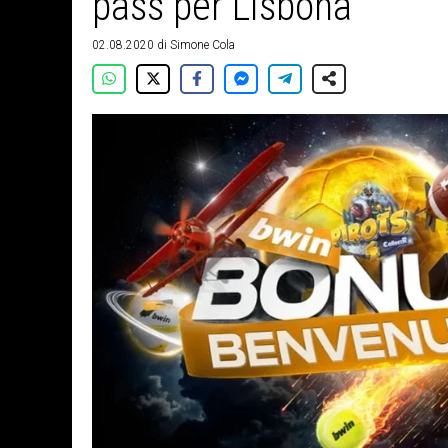
pass per Lisbona
02.08.2020
di
Simone Cola