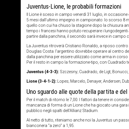
Juventus-Lione, le probabili formazioni
Il Lione è sceso in campo venerdì 31 luglio, in occasione d
5 mesi dall’ultimo impegno in campionato: lo scorso 8 marzo,
quello con cui ha chiuso la stagione dopo la chiusura anti
tempo i francesi hanno potuto recuperare i lungodegenti
partire dalla panchina, il secondo sarà invece in camp
La Juventus ritroverà Cristiano Ronaldo, a riposo contro
Douglas Costa: l’argentino dovrebbe operare al centro de
dalla panchina per essere utilizzato come arma in corso d
Per il resto in campo la formazione-tipo, con Cuadrado t
Juventus (4-3-3):
Szczesny; Cuadrado, de Ligt, Bonucci, 
Lione (3-4-1-2):
Lopes; Marcelo, Denayer, Andersen; Dub
Uno sguardo alle quote della partita e del
Per il match di ritorno le 7,00. I fattori da tenere in con
mancanza di forma di un Lione che ha giocato una gara in 
pubblico negli spalti dell’Allianz Stadium.
Al netto di tutto, riteniamo anche noi la Juventus un passo
bianconera “a zero” a 1,95.