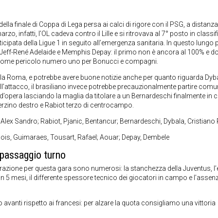
ella finale di Coppa di Lega persa ai calci di rigore con il PSG, a distanza
 infatti, l’OL cadeva contro il Lille e si ritrovava al 7° posto in classif
cipata della Ligue 1 in seguito all’emergenza sanitaria. In questo lungo 
 Jeff-René Adelaide e Memphis Depay: il primo non è ancora al 100% e d
o come pericolo numero uno per Bonucci e compagni.
 la Roma, e potrebbe avere buone notizie anche per quanto riguarda Dyb
ll’attacco, il brasiliano invece potrebbe precauzionalmente partire com
’opera lasciando la maglia da titolare a un Bernardeschi finalmente in c
erzino destro e Rabiot terzo di centrocampo.
Alex Sandro; Rabiot, Pjanic, Bentancur; Bernardeschi, Dybala, Cristian
ois, Guimaraes, Tousart, Rafael; Aouar; Depay, Dembele
 passaggio turno
siderazione per questa gara sono numerosi: la stanchezza della Juventus, l
5 mesi, il differente spessore tecnico dei giocatori in campo e l’assenz
 avanti rispetto ai francesi: per alzare la quota consigliamo una vittoria