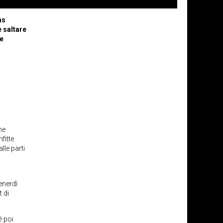
ns
e saltare
 e
he
fitte
lle parti
enerdì
 di
è poi