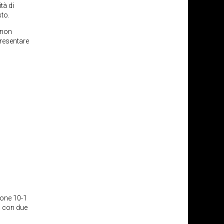
tà di
sto.
 non
presentare
ione 10-1
0 con due