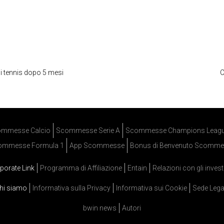
di tennis dopo 5 mesi
C
mmesse Calcio
Scommesse Serie A
Scommesse Champions Leag
ommesse Formula 1
App Scommesse
Bonus di Benvenuto Scomme
porate Link
Programma di Affiliazione
Entain
Relazioni con gli invest
hi siamo
Informativa sulla Privacy
Informativa sui Cookie
Sede Lega
bwin news
Autori