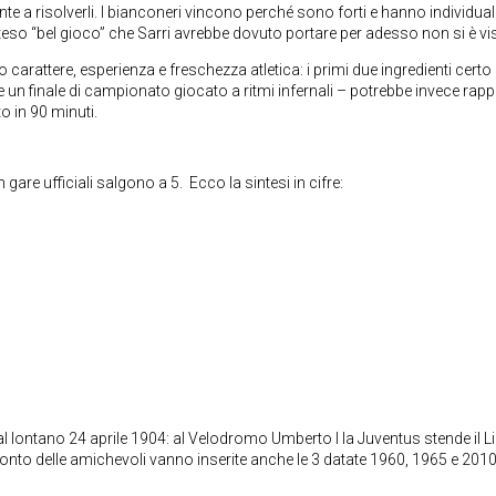
e a risolverli. I bianconeri vincono perché sono forti e hanno individuali
atteso “bel gioco” che Sarri avrebbe dovuto portare per adesso non si è vi
arattere, esperienza e freschezza atletica: i primi due ingredienti certo
n finale di campionato giocato a ritmi infernali – potrebbe invece rap
o in 90 minuti.
 gare ufficiali salgono a 5. Ecco la sintesi in cifre:
e al lontano 24 aprile 1904: al Velodromo Umberto I la Juventus stende il L
 conto delle amichevoli vanno inserite anche le 3 datate 1960, 1965 e 201