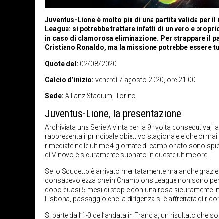
Juventus-Lione è molto più di una partita valida per i
League: si potrebbe trattare infatti di un vero e propr
in caso di clamorosa eliminazione. Per strappare il pas
Cristiano Ronaldo, ma la missione potrebbe essere tut
Quote del:
02/08/2020
Calcio d’inizio:
venerdì 7 agosto 2020, ore 21:00
Sede:
Allianz Stadium, Torino
Juventus-Lione, la presentazione
Archiviata una Serie A vinta per la 9ª volta consecutiva
rappresenta il principale obiettivo stagionale e che ormai 
rimediate nelle ultime 4 giornate di campionato sono spie
di Vinovo è sicuramente suonato in queste ultime ore.
Se lo Scudetto è arrivato meritatamente ma anche grazie ai
consapevolezza che in Champions League non sono permess
dopo quasi 5 mesi di stop e con una rosa sicuramente infe
Lisbona, passaggio che la dirigenza si è affrettata di ric
Si parte dall’1-0 dell’andata in Francia, un risultato che s