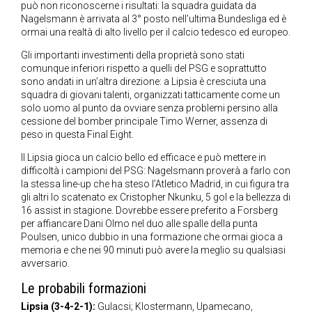
può non riconoscerne i risultati: la squadra guidata da
Nagelsmann è arrivata al 3° posto nell’ultima Bundesliga ed è
ormai una realtà di alto livello per il calcio tedesco ed europeo.
Gli importanti investimenti della proprietà sono stati
comunque inferiori rispetto a quelli del PSG e soprattutto
sono andati in un’altra direzione: a Lipsia è cresciuta una
squadra di giovani talenti, organizzati tatticamente come un
solo uomo al punto da ovviare senza problemi persino alla
cessione del bomber principale Timo Werner, assenza di
peso in questa Final Eight.
Il Lipsia gioca un calcio bello ed efficace e può mettere in
difficoltà i campioni del PSG: Nagelsmann proverà a farlo con
la stessa line-up che ha steso l’Atletico Madrid, in cui figura tra
gli altri lo scatenato ex Cristopher Nkunku, 5 gol e la bellezza di
16 assist in stagione. Dovrebbe essere preferito a Forsberg
per affiancare Dani Olmo nel duo alle spalle della punta
Poulsen, unico dubbio in una formazione che ormai gioca a
memoria e che nei 90 minuti può avere la meglio su qualsiasi
avversario.
Le probabili formazioni
Lipsia (3-4-2-1):
Gulacsi; Klostermann, Upamecano,