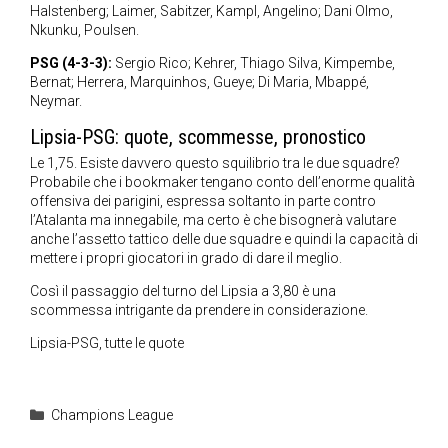
Halstenberg; Laimer, Sabitzer, Kampl, Angelino; Dani Olmo,
Nkunku, Poulsen.
PSG (4-3-3):
Sergio Rico; Kehrer, Thiago Silva, Kimpembe,
Bernat; Herrera, Marquinhos, Gueye; Di Maria, Mbappé,
Neymar.
Lipsia-PSG: quote, scommesse, pronostico
Le 1,75. Esiste davvero questo squilibrio tra le due squadre?
Probabile che i bookmaker tengano conto dell’enorme qualità
offensiva dei parigini, espressa soltanto in parte contro
l’Atalanta ma innegabile, ma certo è che bisognerà valutare
anche l’assetto tattico delle due squadre e quindi la capacità di
mettere i propri giocatori in grado di dare il meglio.
Così il passaggio del turno del Lipsia a 3,80 è una
scommessa intrigante da prendere in considerazione.
Lipsia-PSG, tutte le quote
Categorie
Champions League