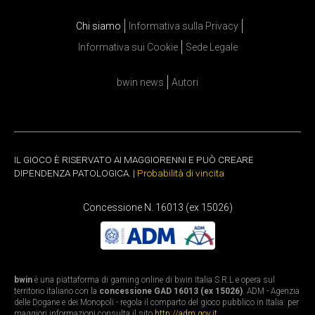
Chi siamo
Informativa sulla Privacy
Informativa sui Cookie
Sede Legale
bwin news
Autori
IL GIOCO È RISERVATO AI MAGGIORENNI E PUÒ CREARE
DIPENDENZA PATOLOGICA. |
Probabilità di vincita
Concessione N. 16013 (ex 15026)
bwin
è una piattaforma di gaming online di bwin Italia S.R.L e opera sul
territorio italiano con la
concessione GAD 16013 (ex 15026)
. ADM - Agenzia
delle Dogane e dei Monopoli - regola il comparto del gioco pubblico in Italia: per
maggiori informazioni consulta il sito
http://adm.gov.it