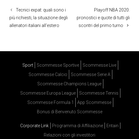
Tecnici expat: quali sono i
Playoff NBA 2020:
più richiesti, la situazione degli
pronostici e quote di tutti gli
allenatori italiani all’estero
scontri del primo turno
Sport
Scommesse Sportive
Scommesse Live
Scommesse Calcio
Scommesse Serie A
Scommesse Champions League
Scommesse Europa League
Scommesse Tennis
Scommesse Formula 1
App Scommesse
Bonus di Benvenuto Scommesse
Corporate Link
Programma di Affiliazione
Entain
Relazioni con gli investitori