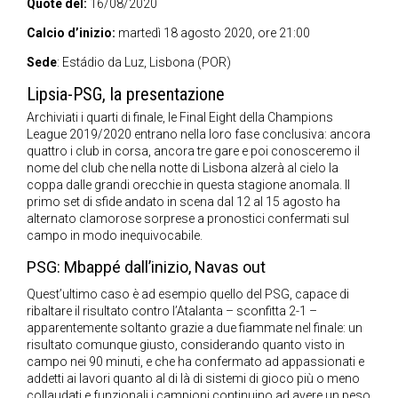
Quote del:
16/08/2020
Calcio d’inizio:
martedì 18 agosto 2020, ore 21:00
Sede
: Estádio da Luz, Lisbona (POR)
Lipsia-PSG, la presentazione
Archiviati i quarti di finale, le Final Eight della Champions
League 2019/2020 entrano nella loro fase conclusiva: ancora
quattro i club in corsa, ancora tre gare e poi conosceremo il
nome del club che nella notte di Lisbona alzerà al cielo la
coppa dalle grandi orecchie in questa stagione anomala. Il
primo set di sfide andato in scena dal 12 al 15 agosto ha
alternato clamorose sorprese a pronostici confermati sul
campo in modo inequivocabile.
PSG: Mbappé dall’inizio, Navas out
Quest’ultimo caso è ad esempio quello del PSG, capace di
ribaltare il risultato contro l’Atalanta – sconfitta 2-1 –
apparentemente soltanto grazie a due fiammate nel finale: un
risultato comunque giusto, considerando quanto visto in
campo nei 90 minuti, e che ha confermato ad appassionati e
addetti ai lavori quanto al di là di sistemi di gioco più o meno
collaudati e funzionali i campioni continuino ad avere un peso