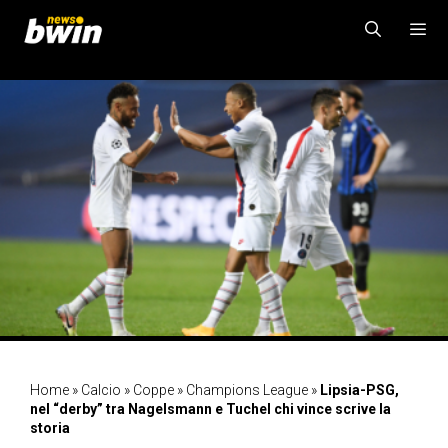
Vai
al
contenuto
MENU
Home
»
Calcio
»
Coppe
»
Champions League
»
Lipsia-PSG,
nel “derby” tra Nagelsmann e Tuchel chi vince scrive la
storia