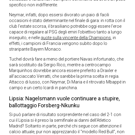
specifico non indifferente.
Neymar, infatti, dopo essersi divorato un paio di facili
occasioni è stato determinante nel finale di gara: in rotta con il
club l’estate scorsa, il brasiliano potrebbe oggi essere l’eroe
capace di regalare al PSG degli emiri l’obiettivo tanto a lungo
inseguito, e nelle
quote sulla vincente della Champions
, in
effetti, i campioni di Francia vengono subito dopo lo
straripante Bayern Monaco.
Tuchel dovrà fare a meno del portiere Navas infortunato, che
sarà sostituito da Sergio Rico, mentre a centrocampo
Marquinhos dovrebbe ancora essere preferito a Draxler e
all’acciaccato Verratti, che sarebbe la prima scelta in regia.
Attacco di lusso, con Neymar, Di Maria e il ritrovato Mbappé in
campo e un certo Icardi in panchina.
Lipsia: Nagelsmann vuole continuare a stupire,
ballottaggio Forsberg-Nkunku
Si può parlare di risultato sorprendente nel caso del 2-1 con
cui il Lipsia si è preso la semifinale ai danni dell’Atletico
Madrid? Soltanto in parte, perché chi segue con attenzione il
calcio attuale, pur non apprezzando il “modello Red Bull”, non