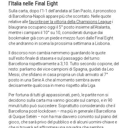
l’Italia nelle Final Eight
Sulla carta, dopo l’1-1 dell’andata al San Paolo, il pronostico
di Barcellona-Napoli appare più che scontato. Nelle quote
relative alle
favorite per la vittoria della Champions League
i
blaugrana occupano oggi il 5° posto insieme all’Atalanta,
mentre i campani il 10° su 10, considerati dunque dai
bookmaker già con un piede e mezzo fuori dalle Final Eight
che andranno in scena la prossima settimana a Lisbona.
Il discorso non cambia nemmeno guardando le quote
sull’esito finale di stasera e sul passaggio del turno:
Barcellona rispettivamente a 3,10. Tutto secondo copione, del
resto: parliamo dei vice-campioni di Spagna, guidati da Leo
Messi, che sfidano in casa propria un club arrivato al 7°
posto in una Serie A che al momento sembra avere
decisamente qualcosa in meno rispetto alla Liga.
Per fortuna di tutti gli appassionati, però, le partite non si
decidono sulla carta ma vanno giocate sul campo, e in 90
minuti tutto può succedere. Soprattutto considerando che il
Barcellona post-lockdown – ma più in generale il Barcellona
di Quique Setién – non ha mai davvero convinto sul piano del
gioco, che sarà privo del pubblico e di alcuni uomini-chiave e
che si troverà ad affrontare una squadra che sembra