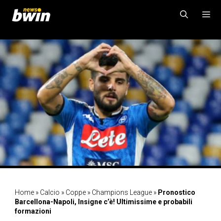
Vai
al
contenuto
MENU
Home
»
Calcio
»
Coppe
»
Champions League
»
Pronostico
Barcellona-Napoli, Insigne c’è! Ultimissime e probabili
formazioni