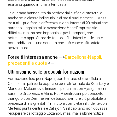
esaltarsi quando infuria la tempesta.
I blaugrana hanno tutto da perdere dalla sfida di stasera, e
anche se la classe indiscutibile di molti suoi elementi – Messi
tra tutti – può fare la differenza in ogni istante di 90 minuti che
saranno lunghissimi, la sensazione è che l’impresa sia
difficilissima ma non impossibile per i campani, che
potrebbero approfittare dei tanti conflitti interni e delle tante
contraddizioni di una squadra che può essere affrontata
senza paura.
Forse ti interessa anche —>
Barcellona-Napoli,
precedenti e quote
<—
Ultimissime sulle probabili formazioni
Formazione-tipo per il Napoli, con Gattuso che si affida a
Ospina tra i pali e alla coppia di centrali formata da Koulibaly e
Manolas. Maksimovic finisce in panchina con Hysaj, i terzini
saranno Di Lorenzo e Mario Rui. A centrocampo consueto
triangolo con Demme vertice basso, sempre più probabile la
presenza di Insigne dal 1° minuto a completare il tridente con
Mertens punta centrale e Callejon. Se il capitano non dovesse
recuperare ballottaggio Lozano-Elmas, ma le ultime notizie