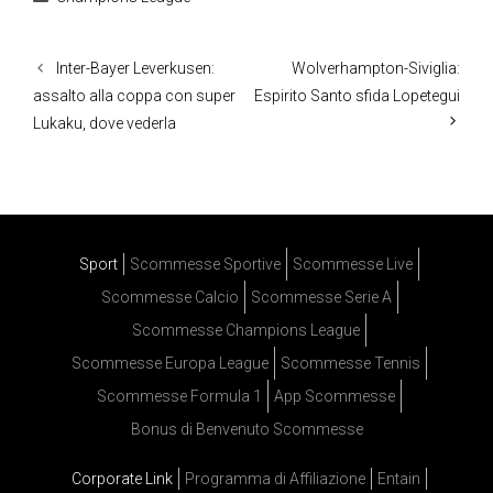
Inter-Bayer Leverkusen:
Wolverhampton-Siviglia:
assalto alla coppa con super
Espirito Santo sfida Lopetegui
Lukaku, dove vederla
Sport
Scommesse Sportive
Scommesse Live
Scommesse Calcio
Scommesse Serie A
Scommesse Champions League
Scommesse Europa League
Scommesse Tennis
Scommesse Formula 1
App Scommesse
Bonus di Benvenuto Scommesse
Corporate Link
Programma di Affiliazione
Entain