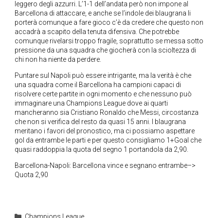
leggero degli azzurri. L’1-1 dell’andata però non impone al
Barcellona di attaccare, e anche se l’indole dei blaugrana li
porterà comunque a fare gioco c’è da credere che questo non
accadrà a scapito della tenuta difensiva. Che potrebbe
comunque rivelarsi troppo fragile, soprattutto se messa sotto
pressione da una squadra che giocherà con la scioltezza di
chi non ha niente da perdere.
Puntare sul Napoli può essere intrigante, ma la verità è che
una squadra come il Barcellona ha campioni capaci di
risolvere certe partite in ogni momento e che nessuno può
immaginare una Champions League dove ai quarti
mancheranno sia Cristiano Ronaldo che Messi, circostanza
che non si verifica del resto da quasi 15 anni. I blaugrana
meritano i favori del pronostico, ma ci possiamo aspettare
gol da entrambe le parti e per questo consigliamo 1+Goal che
quasi raddoppia la quota del segno 1 portandola da 2,90.
Barcellona-Napoli: Barcellona vince e segnano entrambe–>
Quota 2,90
Categorie
Champions League