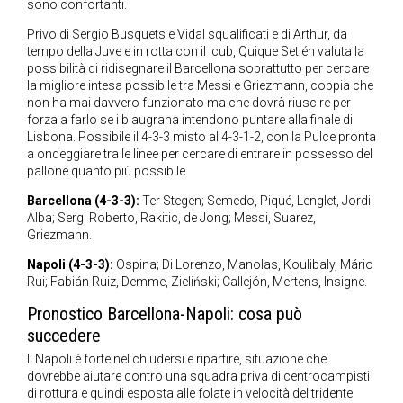
sono confortanti.
Privo di Sergio Busquets e Vidal squalificati e di Arthur, da
tempo della Juve e in rotta con il lcub, Quique Setién valuta la
possibilità di ridisegnare il Barcellona soprattutto per cercare
la migliore intesa possibile tra Messi e Griezmann, coppia che
non ha mai davvero funzionato ma che dovrà riuscire per
forza a farlo se i blaugrana intendono puntare alla finale di
Lisbona. Possibile il 4-3-3 misto al 4-3-1-2, con la Pulce pronta
a ondeggiare tra le linee per cercare di entrare in possesso del
pallone quanto più possibile.
Barcellona (4-3-3):
Ter Stegen; Semedo, Piqué, Lenglet, Jordi
Alba; Sergi Roberto, Rakitic, de Jong; Messi, Suarez,
Griezmann.
Napoli (4-3-3):
Ospina; Di Lorenzo, Manolas, Koulibaly, Mário
Rui; Fabián Ruiz, Demme, Zieliński; Callejón, Mertens, Insigne.
Pronostico Barcellona-Napoli: cosa può
succedere
Il Napoli è forte nel chiudersi e ripartire, situazione che
dovrebbe aiutare contro una squadra priva di centrocampisti
di rottura e quindi esposta alle folate in velocità del tridente