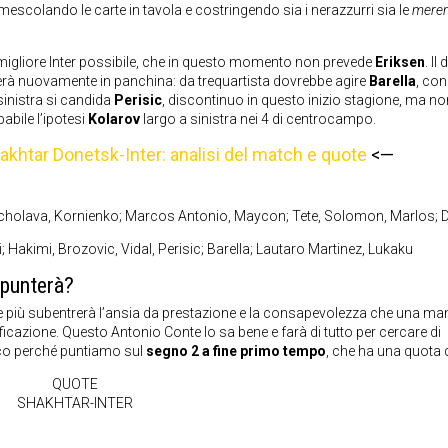
imescolando le carte in tavola e costringendo sia i nerazzurri sia le
mere
gliore Inter possibile, che in questo momento non prevede
Eriksen
. Il
rà nuovamente in panchina: da trequartista dovrebbe agire
Barella
, con
 sinistra si candida
Perisic
, discontinuo in questo inizio stagione, ma no
abile l’ipotesi
Kolarov
largo a sinistra nei 4 di centrocampo.
akhtar Donetsk-Inter: analisi del match e quote
<—
ocholava, Kornienko; Marcos Antonio, Maycon; Tete, Solomon, Marlos; 
 Hakimi, Brozovic, Vidal, Perisic; Barella; Lautaro Martinez, Lukaku
spunterà?
i e più subentrerà l’ansia da prestazione e la consapevolezza che una m
icazione. Questo Antonio Conte lo sa bene e farà di tutto per cercare di
ecco perché puntiamo sul
segno 2 a fine primo tempo
, che ha una quota d
QUOTE
SHAKHTAR-INTER