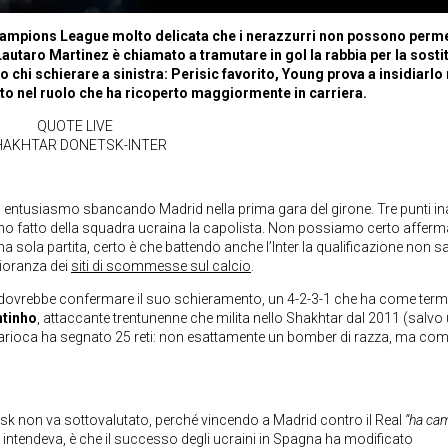
 Champions League molto delicata che i nerazzurri non possono perme
 Lautaro Martinez è chiamato a tramutare in gol la rabbia per la sost
 chi schierare a sinistra: Perisic favorito, Young prova a insidiarlo
to nel ruolo che ha ricoperto maggiormente in carriera.
QUOTE LIVE
HAKHTAR DONETSK-INTER
ed entusiasmo sbancando Madrid nella prima gara del girone. Tre punti ina
nno fatto della squadra ucraina la capolista. Non possiamo certo afferm
a sola partita, certo è che battendo anche l’Inter la qualificazione non 
ioranza dei
siti di scommesse sul calcio
.
tsk dovrebbe confermare il suo schieramento, un 4-2-3-1 che ha come term
tinho
, attaccante trentunenne che milita nello Shakhtar dal 2011 (salvo
o 9 carioca ha segnato 25 reti: non esattamente un bomber di razza, ma c
tsk non va sottovalutato, perché vincendo a Madrid contro il Real
“ha cam
ea intendeva, è che il successo degli ucraini in Spagna ha modificato