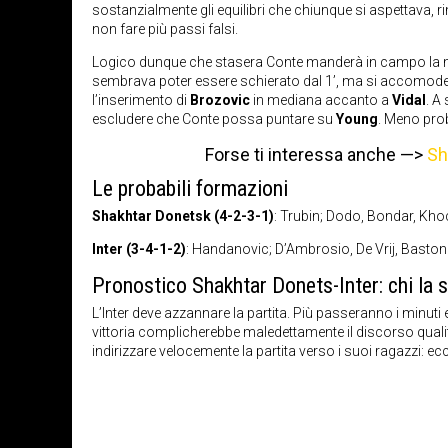
sostanzialmente gli equilibri che chiunque si aspettava, r
non fare più passi falsi.
Logico dunque che stasera Conte manderà in campo la mi
sembrava poter essere schierato dal 1’, ma si accomode
l’inserimento di
Brozovic
in mediana accanto a
Vidal
. A
escludere che Conte possa puntare su
Young
. Meno prob
Forse ti interessa anche —>
Sh
Le probabili formazioni
Shakhtar Donetsk (4-2-3-1)
: Trubin; Dodo, Bondar, Kh
Inter (3-4-1-2)
: Handanovic; D’Ambrosio, De Vrij, Bastoni;
Pronostico Shakhtar Donets-Inter: chi la 
L’Inter deve azzannare la partita. Più passeranno i minut
vittoria complicherebbe maledettamente il discorso qualif
indirizzare velocemente la partita verso i suoi ragazzi: 