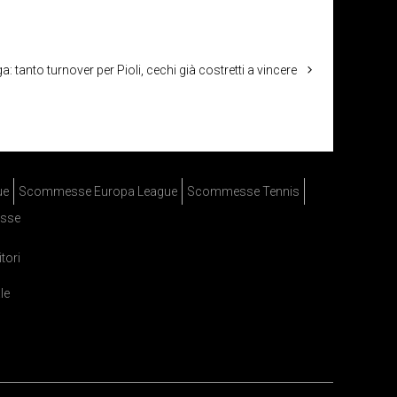
: tanto turnover per Pioli, cechi già costretti a vincere
ue
Scommesse Europa League
Scommesse Tennis
sse
itori
le