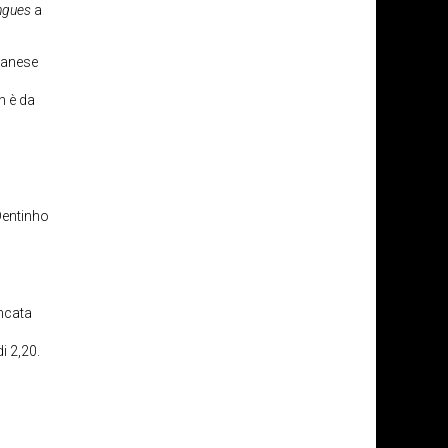
ngues
a
 danese
n è da
Dentinho
ancata
i 2,20.