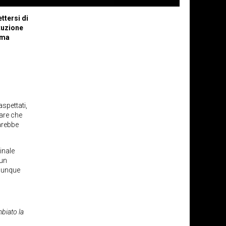
ttersi di
ituzione
 ma
spettati,
are che
sarebbe
inale
 un
omunque
biato la