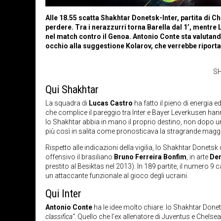
Alle 18.55 scatta Shakhtar Donetsk-Inter, partita di
perdere. Tra i nerazzurri torna Barella dal 1’, mentre
nel match contro il Genoa. Antonio Conte sta valutando
occhio alla suggestione Kolarov, che verrebbe riporta
S
Qui Shakhtar
La squadra di
Lucas Castro
ha fatto il pieno di energia 
che complice il pareggio tra Inter e Bayer Leverkusen ha
lo Shakhtar abbia in mano il proprio destino, non dopo un
più così in salita come pronosticava la stragrande magg
Rispetto alle indicazioni della vigilia, lo Shakhtar Done
offensivo il brasiliano
Bruno Ferreira Bonfim
, in arte
Den
prestito al Besiktas nel 2013). In 189 partite, il numer
un attaccante funzionale al gioco degli ucraini.
Qui Inter
Antonio Conte
ha le idee molto chiare: lo Shakhtar Done
classifica”
. Quello che l’ex allenatore di Juventus e Chels