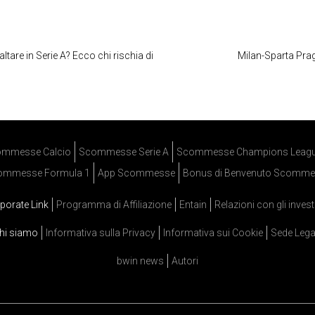
ltare in Serie A? Ecco chi rischia di
Milan-Sparta Praga
mmesse Calcio
Scommesse Serie A
Scommesse Champions Leag
ommesse Formula 1
App Scommesse
Bonus di Benvenuto Scomme
porate Link
Programma di Affiliazione
Entain
Relazioni con gli invest
hi siamo
Informativa sulla Privacy
Informativa sui Cookie
Sede Lega
bwin news
Autori