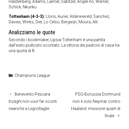
Halstenberg; Adams, Laimer, Sabitzer, Angeli ño; Werner,
Schick, Nkunku
Tottenham (4-3-3):
Lloris; Aurier, Alderweireld, Sanchez,
Davies; Winks, Dier, Lo Celso; Bergwijn, Moura, Alli
Analizziamo le quote
Secondo i bookmaker, Lipsia-Tottenham è una partita
dall’esito piuttosto scontato. La vittoria dei padroni di casa ha
una quota di 8.
Categorie
Champions League
Benevento-Pescara:
PSG-Borussia Dortmund
Inzaghi non vuol far sconti
non è solo Neymar contro
neanche a Legrottaglie
Haaland: missione quarti di
finale