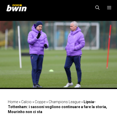
Vai
al
contenuto
MENU
Home
»
Calcio
»
Coppe
»
Champions League
»
Lipsia-
Tottenham: i sassoni vogliono continuare a fare la storia,
Mourinho non ci sta