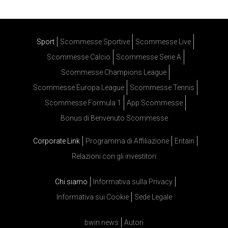
Sport
Scommesse Sportive
Scommesse Live
Scommesse Calcio
Scommesse Serie A
Scommesse Champions League
Scommesse Europa League
Scommesse Tennis
Scommesse Formula 1
App Scommesse
Bonus di Benvenuto Scommesse
Corporate Link
Programma di Affiliazione
Entain
Relazioni con gli investitori
Chi siamo
Informativa sulla Privacy
Informativa sui Cookie
Sede Legale
bwin news
Autori