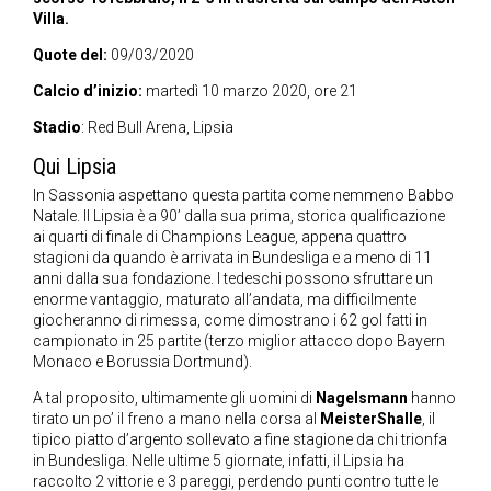
Villa.
Quote del:
09/03/2020
Calcio d’inizio:
martedì 10 marzo 2020, ore 21
Stadio
: Red Bull Arena, Lipsia
Qui Lipsia
In Sassonia aspettano questa partita come nemmeno Babbo
Natale. Il Lipsia è a 90’ dalla sua prima, storica qualificazione
ai quarti di finale di Champions League, appena quattro
stagioni da quando è arrivata in Bundesliga e a meno di 11
anni dalla sua fondazione. I tedeschi possono sfruttare un
enorme vantaggio, maturato all’andata, ma difficilmente
giocheranno di rimessa, come dimostrano i 62 gol fatti in
campionato in 25 partite (terzo miglior attacco dopo Bayern
Monaco e Borussia Dortmund).
A tal proposito, ultimamente gli uomini di
Nagelsmann
hanno
tirato un po’ il freno a mano nella corsa al
MeisterShalle
, il
tipico piatto d’argento sollevato a fine stagione da chi trionfa
in Bundesliga. Nelle ultime 5 giornate, infatti, il Lipsia ha
raccolto 2 vittorie e 3 pareggi, perdendo punti contro tutte le