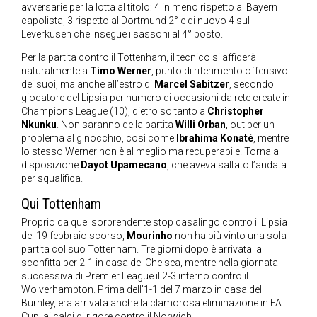
avversarie per la lotta al titolo: 4 in meno rispetto al Bayern
capolista, 3 rispetto al Dortmund 2° e di nuovo 4 sul
Leverkusen che insegue i sassoni al 4° posto.
Per la partita contro il Tottenham, il tecnico si affiderà
naturalmente a
Timo Werner
, punto di riferimento offensivo
dei suoi, ma anche all’estro di
Marcel Sabitzer
, secondo
giocatore del Lipsia per numero di occasioni da rete create in
Champions League (10), dietro soltanto a
Christopher
Nkunku
. Non saranno della partita
Willi Orban
, out per un
problema al ginocchio, così come
Ibrahima Konaté
, mentre
lo stesso Werner non è al meglio ma recuperabile. Torna a
disposizione
Dayot Upamecano
, che aveva saltato l’andata
per squalifica.
Qui Tottenham
Proprio da quel sorprendente stop casalingo contro il Lipsia
del 19 febbraio scorso,
Mourinho
non ha più vinto una sola
partita col suo Tottenham. Tre giorni dopo è arrivata la
sconfitta per 2-1 in casa del Chelsea, mentre nella giornata
successiva di Premier League il 2-3 interno contro il
Wolverhampton. Prima dell’1-1 del 7 marzo in casa del
Burnley, era arrivata anche la clamorosa eliminazione in FA
Cup, ai calci di rigore contro il Norwich.