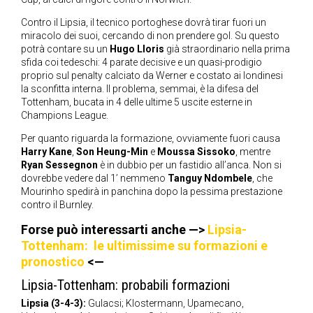
Contro il Lipsia, il tecnico portoghese dovrà tirar fuori un
miracolo dei suoi, cercando di non prendere gol. Su questo
potrà contare su un
Hugo Lloris
già straordinario nella prima
sfida coi tedeschi: 4 parate decisive e un quasi-prodigio
proprio sul penalty calciato da Werner e costato ai londinesi
la sconfitta interna. Il problema, semmai, è la difesa del
Tottenham, bucata in 4 delle ultime 5 uscite esterne in
Champions League.
Per quanto riguarda la formazione, ovviamente fuori causa
Harry Kane
,
Son Heung-Min
e
Moussa Sissoko
, mentre
Ryan Sessegnon
è in dubbio per un fastidio all’anca. Non si
dovrebbe vedere dal 1’ nemmeno
Tanguy Ndombele
, che
Mourinho spedirà in panchina dopo la pessima prestazione
contro il Burnley.
Forse può interessarti anche —>
Lipsia-
Tottenham: le ultimissime su formazioni e
pronostico
<—
Lipsia-Tottenham: probabili formazioni
Lipsia (3-4-3):
Gulacsi; Klostermann, Upamecano,