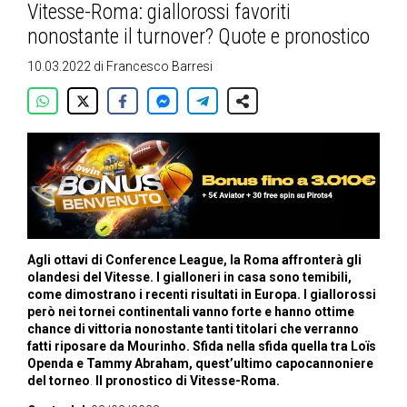
Vitesse-Roma: giallorossi favoriti
nonostante il turnover? Quote e pronostico
10.03.2022
di
Francesco Barresi
Agli ottavi di Conference League, la Roma affronterà gli
olandesi del Vitesse. I gialloneri in casa sono temibili,
come dimostrano i recenti risultati in Europa. I giallorossi
però nei tornei continentali vanno forte e hanno ottime
chance di vittoria nonostante tanti titolari che verranno
fatti riposare da Mourinho. Sfida nella sfida quella tra Loïs
Openda e Tammy Abraham, quest’ultimo capocannoniere
del torneo
.
Il pronostico di Vitesse-Roma.