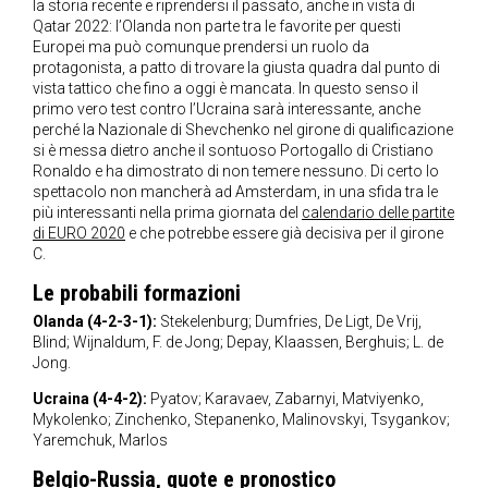
la storia recente e riprendersi il passato, anche in vista di
Qatar 2022: l’Olanda non parte tra le favorite per questi
Europei ma può comunque prendersi un ruolo da
protagonista, a patto di trovare la giusta quadra dal punto di
vista tattico che fino a oggi è mancata. In questo senso il
primo vero test contro l’Ucraina sarà interessante, anche
perché la Nazionale di Shevchenko nel girone di qualificazione
si è messa dietro anche il sontuoso Portogallo di Cristiano
Ronaldo e ha dimostrato di non temere nessuno. Di certo lo
spettacolo non mancherà ad Amsterdam, in una sfida tra le
più interessanti nella prima giornata del
calendario delle partite
di EURO 2020
e che potrebbe essere già decisiva per il girone
C.
Le probabili formazioni
Olanda (4-2-3-1):
Stekelenburg; Dumfries, De Ligt, De Vrij,
Blind; Wijnaldum, F. de Jong; Depay, Klaassen, Berghuis; L. de
Jong.
Ucraina (4-4-2):
Pyatov; Karavaev, Zabarnyi, Matviyenko,
Mykolenko; Zinchenko, Stepanenko, Malinovskyi, Tsygankov;
Yaremchuk, Marlos
Belgio-Russia, quote e pronostico