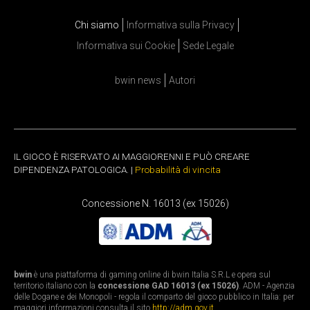
Chi siamo
Informativa sulla Privacy
Informativa sui Cookie
Sede Legale
bwin news
Autori
IL GIOCO È RISERVATO AI MAGGIORENNI E PUÒ CREARE
DIPENDENZA PATOLOGICA. |
Probabilità di vincita
Concessione N. 16013 (ex 15026)
bwin
è una piattaforma di gaming online di bwin Italia S.R.L e opera sul
territorio italiano con la
concessione GAD 16013 (ex 15026)
. ADM - Agenzia
delle Dogane e dei Monopoli - regola il comparto del gioco pubblico in Italia: per
maggiori informazioni consulta il sito
http://adm.gov.it