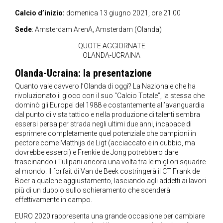
Calcio d’inizio:
domenica 13 giugno 2021, ore 21.00
Sede
: Amsterdam ArenA, Amsterdam (Olanda)
QUOTE AGGIORNATE
OLANDA-UCRAINA
Olanda-Ucraina: la presentazione
Quanto vale davvero l’Olanda di oggi? La Nazionale che ha
rivoluzionato il gioco con il suo “Calcio Totale”, la stessa che
dominò gli Europei del 1988 e costantemente all’avanguardia
dal punto di vista tattico e nella produzione di talenti sembra
essersi persa per strada negli ultimi due anni, incapace di
esprimere completamente quel potenziale che campioni in
pectore come Matthijs de Ligt (acciaccato e in dubbio, ma
dovrebbe esserci) e Frenkie de Jong potrebbero dare
trascinando i Tulipani ancora una volta tra le migliori squadre
al mondo. Il forfait di Van de Beek costringerà il CT Frank de
Boer a qualche aggiustamento, lasciando agli addetti ai lavori
più di un dubbio sullo schieramento che scenderà
effettivamente in campo.
EURO 2020 rappresenta una grande occasione per cambiare