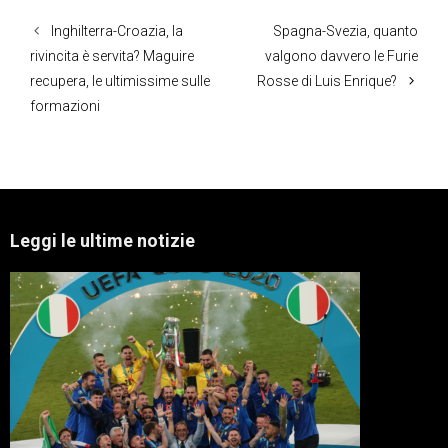
Inghilterra-Croazia, la
Spagna-Svezia, quanto
rivincita è servita? Maguire
valgono davvero le Furie
recupera, le ultimissime sulle
Rosse di Luis Enrique?
formazioni
Leggi le ultime notizie