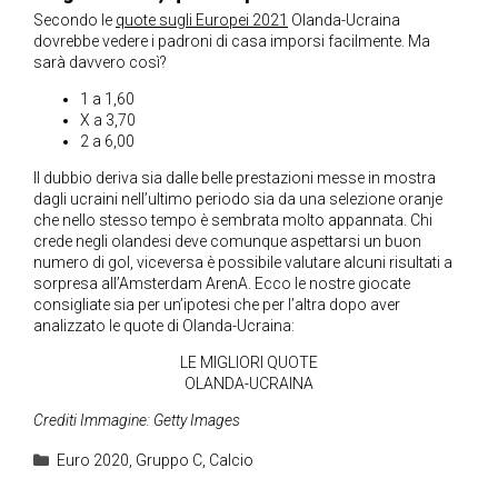
Secondo le
quote sugli Europei 2021
Olanda-Ucraina
dovrebbe vedere i padroni di casa imporsi facilmente. Ma
sarà davvero così?
1 a 1,60
X a 3,70
2 a 6,00
Il dubbio deriva sia dalle belle prestazioni messe in mostra
dagli ucraini nell’ultimo periodo sia da una selezione oranje
che nello stesso tempo è sembrata molto appannata. Chi
crede negli olandesi deve comunque aspettarsi un buon
numero di gol, viceversa è possibile valutare alcuni risultati a
sorpresa all’Amsterdam ArenA. Ecco le nostre giocate
consigliate sia per un’ipotesi che per l’altra dopo aver
analizzato le quote di Olanda-Ucraina:
LE MIGLIORI QUOTE
OLANDA-UCRAINA
Crediti Immagine: Getty Images
Categorie
Euro 2020
,
Gruppo C
,
Calcio