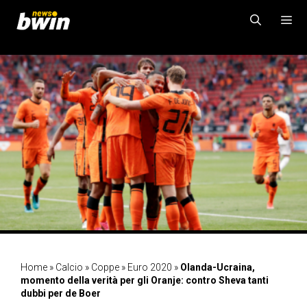
Vai
al
contenuto
MENU
Home
»
Calcio
»
Coppe
»
Euro 2020
»
Olanda-Ucraina,
momento della verità per gli Oranje: contro Sheva tanti
dubbi per de Boer