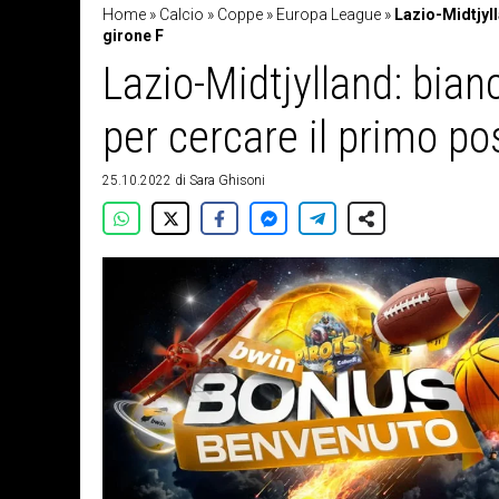
Home
»
Calcio
»
Coppe
»
Europa League
»
Lazio-Midtjyll
girone F
Lazio-Midtjylland: bian
per cercare il primo po
25.10.2022
di
Sara Ghisoni