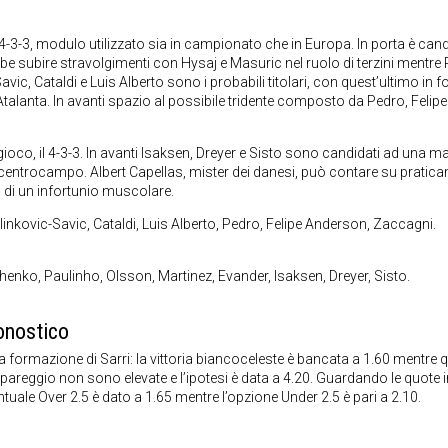
4-3-3, modulo utilizzato sia in campionato che in Europa. In porta è can
bbe subire stravolgimenti con Hysaj e Masuric nel ruolo di terzini mentre 
vic, Cataldi e Luis Alberto sono i probabili titolari, con quest’ultimo in f
talanta. In avanti spazio al possibile tridente composto da Pedro, Felipe
ioco, il 4-3-3. In avanti Isaksen, Dreyer e Sisto sono candidati ad una ma
il centrocampo. Albert Capellas, mister dei danesi, può contare su pratic
 di un infortunio muscolare.
ilinkovic-Savic, Cataldi, Luis Alberto, Pedro, Felipe Anderson, Zaccagni.
enko, Paulinho, Olsson, Martinez, Evander, Isaksen, Dreyer, Sisto.
onostico
 formazione di Sarri: la vittoria biancoceleste è bancata a 1.60 mentre q
n pareggio non sono elevate e l’ipotesi è data a 4.20. Guardando le quote i
tuale Over 2.5 è dato a 1.65 mentre l’opzione Under 2.5 è pari a 2.10.