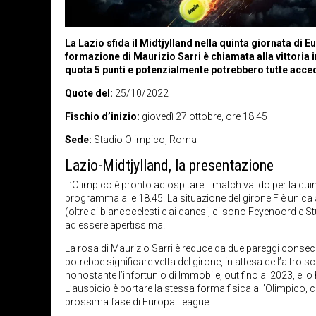
La Lazio sfida il Midtjylland nella quinta giornata di
formazione di Maurizio Sarri è chiamata alla vittoria in
quota 5 punti e potenzialmente potrebbero tutte acce
Quote del:
25/10/2022
Fischio d’inizio:
giovedì 27 ottobre, ore 18.45
Sede:
Stadio Olimpico, Roma
Lazio-Midtjylland, la presentazione
L’Olimpico è pronto ad ospitare il match valido per la quin
programma alle 18.45. La situazione del girone F è unica 
(oltre ai biancocelesti e ai danesi, ci sono Feyenoord e 
ad essere apertissima.
La rosa di Maurizio Sarri è reduce da due pareggi consecut
potrebbe significare vetta del girone, in attesa dell’alt
nonostante l’infortunio di Immobile, out fino al 2023, e 
L’auspicio è portare la stessa forma fisica all’Olimpico, 
prossima fase di Europa League.