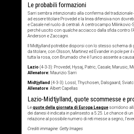
Le probabili formazioni
Sarri sembra intenzionato alla conferma del tradizionale 
ad essere titolare Provedel e la linea difensiva non dovre
e Casale nel ruolo di centrali. A centrocampo Milinkovic-Sa
perché uscito con qualche acciacco dalla sfida contro l’A
Anderson e Zaccagni.
Il Midtjylland potrebbe disporsi con lo stesso schema di g
da titolare, con Olsson, Martinez ed Evander in pole per 
tutta la rosa, con Brumado che è l’unico assente a causa
Lazio
(4-3-3): Provedel, Hysaj, Patric, Casale, Marusic, M
Allenatore:
Maurizio Sarri
Midtjylland
(4-3-3): Lossl, Thychosen, Dalsgaard, Sviatch
Allenatore
: Albert Capellas
Lazio-Midtjylland, quote scommesse e pr
Le
quote della giornata di Europa League
sorridono alla
dei danesi è indicata in palinsesto a 5.25. Le chance di u
relazione al possibile numero di reti messe a segno, l’even
Crediti immagine: Getty Images