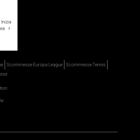
 Inizia
lea
ue
Scommesse Europa League
Scommesse Tennis
sse
itori
le