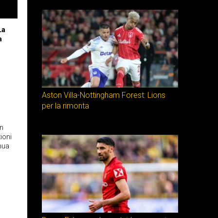
La
a
Aston Villa-Nottingham Forest: Lions
per la rimonta
in
ioni
inua