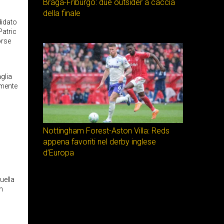
Braga-Friburgo: due outsider a caccia
della finale
didato
Patric
orse
glia
amente
Nottingham Forest-Aston Villa: Reds
appena favoriti nel derby inglese
d’Europa
uella
n