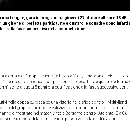
 Europa League, gara in programma giovedì 27 ottobre alle ore 18.45. 
 un girone di perfetta parità: tutte e quattro le squadre sono infatti 
dere alla fase successiva della competizione.
ta giornata di Europa League tra Lazio e Midtjylland, con calcio di inizio 
all’interno della seconda competizione europea: tutte e quattro le formaz
Sturm) sono a quota 5 punti e la qualificazione alla fase successiva cont
ivi nella coppa europea ed una vittoria nella sfida contro il Midtjylland
ro scontro del gruppo. I biancocelesti vivono un buon momento di forma
lo hanno dimostrato nel match vinto a Bergamo contro l’Atalanta (2 a 0).
consentendo così di fare un ulteriore passo verso la qualificazione alla