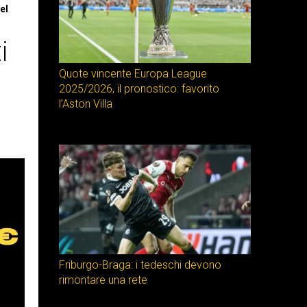
el
i
Quote vincente Europa League
2025/2026, il pronostico: favorito
l’Aston Villa
Friburgo-Braga: i tedeschi devono
rimontare una rete