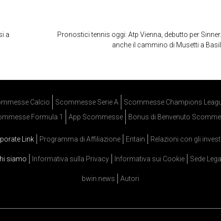
si a
Pronostici tennis oggi: Atp Vienna, debutto per Sinner.
anche il cammino di Musetti a Basi
mmesse Calcio
Scommesse Serie A
Scommesse Champions Leag
ommesse Formula 1
App Scommesse
Bonus di Benvenuto Scomme
porate Link
Programma di Affiliazione
Entain
Relazioni con gli invest
hi siamo
Informativa sulla Privacy
Informativa sui Cookie
Sede Lega
bwin news
Autori