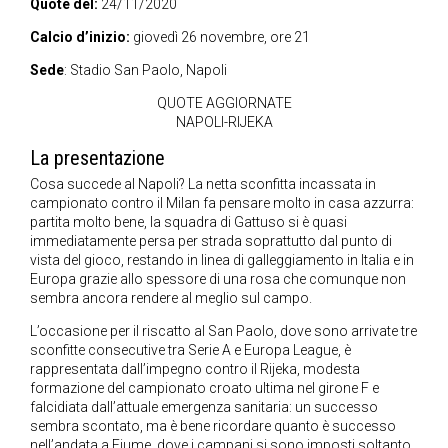
Quote del:
24/11/2020
Calcio d’inizio:
giovedì 26 novembre, ore 21
Sede
: Stadio San Paolo, Napoli
QUOTE AGGIORNATE
NAPOLI-RIJEKA
La presentazione
Cosa succede al Napoli? La netta sconfitta incassata in
campionato contro il Milan fa pensare molto in casa azzurra:
partita molto bene, la squadra di Gattuso si è quasi
immediatamente persa per strada soprattutto dal punto di
vista del gioco, restando in linea di galleggiamento in Italia e in
Europa grazie allo spessore di una rosa che comunque non
sembra ancora rendere al meglio sul campo.
L’occasione per il riscatto al San Paolo, dove sono arrivate tre
sconfitte consecutive tra Serie A e Europa League, è
rappresentata dall’impegno contro il Rijeka, modesta
formazione del campionato croato ultima nel girone F e
falcidiata dall’attuale emergenza sanitaria: un successo
sembra scontato, ma è bene ricordare quanto è successo
nell’andata a Fiume, dove i campani si sono imposti soltanto