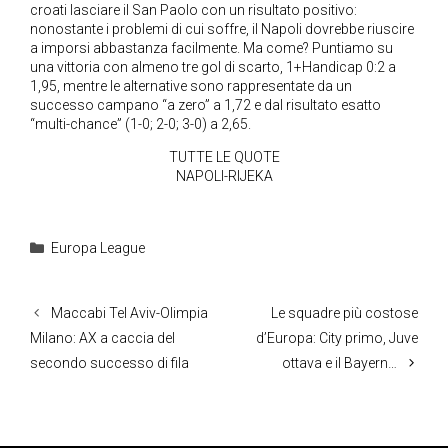
croati lasciare il San Paolo con un risultato positivo:
nonostante i problemi di cui soffre, il Napoli dovrebbe riuscire
a imporsi abbastanza facilmente. Ma come? Puntiamo su
una vittoria con almeno tre gol di scarto, 1+Handicap 0:2 a
1,95, mentre le alternative sono rappresentate da un
successo campano “a zero” a 1,72 e dal risultato esatto
“multi-chance” (1-0; 2-0; 3-0) a 2,65.
TUTTE LE QUOTE
NAPOLI-RIJEKA
Categorie
Europa League
Maccabi Tel Aviv-Olimpia
Le squadre più costose
Milano: AX a caccia del
d’Europa: City primo, Juve
secondo successo di fila
ottava e il Bayern…