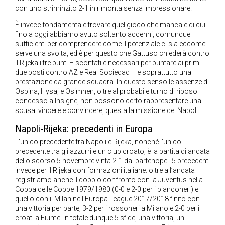
con uno striminzito 2-1 in rimonta senza impressionare.
È invece fondamentale trovare quel gioco che manca e di cui
fino a oggi abbiamo avuto soltanto accenni, comunque
sufficienti per comprendere come il potenziale ci sia eccome:
serve una svolta, ed è per questo che Gattuso chiederà contro
il Rijeka i tre punti – scontati e necessari per puntare ai primi
due posti contro AZ e Real Sociedad – e soprattutto una
prestazione da grande squadra. In questo senso le assenze di
Ospina, Hysaj e Osimhen, oltre al probabile turno di riposo
concesso a Insigne, non possono certo rappresentare una
scusa: vincere e convincere, questa la missione del Napoli.
Napoli-Rijeka: precedenti in Europa
L’unico precedente tra Napoli e Rijeka, nonché l’unico
precedente tra gli azzurri e un club croato, è la partita di andata
dello scorso 5 novembre vinta 2-1 dai partenopei. 5 precedenti
invece per il Rijeka con formazioni italiane: oltre all’andata
registriamo anche il doppio confronto con la Juventus nella
Coppa delle Coppe 1979/1980 (0-0 e 2-0 per i bianconeri) e
quello con il Milan nell’Europa League 2017/2018 finito con
una vittoria per parte, 3-2 per i rossoneri a Milano e 2-0 per i
croati a Fiume. In totale dunque 5 sfide, una vittoria, un