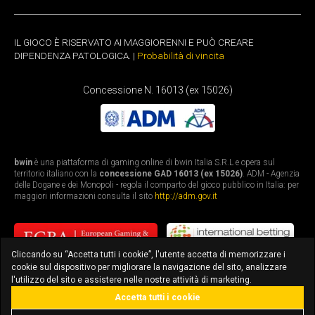
IL GIOCO È RISERVATO AI MAGGIORENNI E PUÒ CREARE
DIPENDENZA PATOLOGICA. |
Probabilità di vincita
Concessione N. 16013 (ex 15026)
bwin
è una piattaforma di gaming online di bwin Italia S.R.L e opera sul
territorio italiano con la
concessione GAD 16013 (ex 15026)
. ADM - Agenzia
delle Dogane e dei Monopoli - regola il comparto del gioco pubblico in Italia: per
maggiori informazioni consulta il sito
http://adm.gov.it
Cliccando su “Accetta tutti i cookie”, l'utente accetta di memorizzare i
cookie sul dispositivo per migliorare la navigazione del sito, analizzare
l'utilizzo del sito e assistere nelle nostre attività di marketing.
Accetta tutti i cookie
bonus fino a 3.010€
scarica l'app