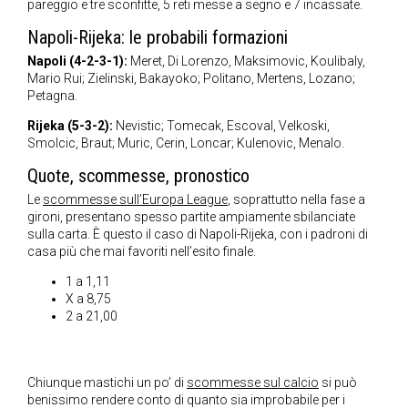
pareggio e tre sconfitte, 5 reti messe a segno e 7 incassate.
Napoli-Rijeka: le probabili formazioni
Napoli (4-2-3-1):
Meret, Di Lorenzo, Maksimovic, Koulibaly,
Mario Rui; Zielinski, Bakayoko; Politano, Mertens, Lozano;
Petagna.
Rijeka (5-3-2):
Nevistic; Tomecak, Escoval, Velkoski,
Smolcic, Braut; Muric, Cerin, Loncar; Kulenovic, Menalo.
Quote, scommesse, pronostico
Le
scommesse sull’Europa League
, soprattutto nella fase a
gironi, presentano spesso partite ampiamente sbilanciate
sulla carta. È questo il caso di Napoli-Rijeka, con i padroni di
casa più che mai favoriti nell’esito finale.
1 a 1,11
X a 8,75
2 a 21,00
Chiunque mastichi un po’ di
scommesse sul calcio
si può
benissimo rendere conto di quanto sia improbabile per i