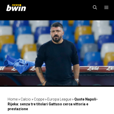
Vai
al
contenuto
MENU
Home
»
Calcio
»
Coppe
»
Europa League
»
Quote Napoli-
Rijeka: senza tre titolari Gattuso cerca vittoria e
prestazione