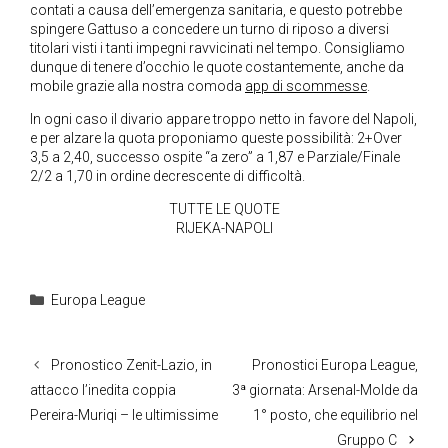
contati a causa dell’emergenza sanitaria, e questo potrebbe
spingere Gattuso a concedere un turno di riposo a diversi
titolari visti i tanti impegni ravvicinati nel tempo. Consigliamo
dunque di tenere d’occhio le quote costantemente, anche da
mobile grazie alla nostra comoda
app di scommesse
.
In ogni caso il divario appare troppo netto in favore del Napoli,
e per alzare la quota proponiamo queste possibilità: 2+Over
3,5 a 2,40, successo ospite “a zero” a 1,87 e Parziale/Finale
2/2 a 1,70 in ordine decrescente di difficoltà.
TUTTE LE QUOTE
RIJEKA-NAPOLI
Categorie
Europa League
Pronostico Zenit-Lazio, in
Pronostici Europa League,
attacco l’inedita coppia
3ª giornata: Arsenal-Molde da
Pereira-Muriqi – le ultimissime
1° posto, che equilibrio nel
Gruppo C