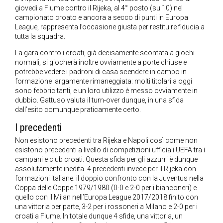
giovedì a Fiume contro il Rijeka, al 4° posto (su 10) nel
campionato croato e ancora a secco di punti in Europa
League, rappresenta l’occasione giusta per restituire fiducia a
tutta la squadra.
La gara contro i croati, già decisamente scontata a giochi
normali, si giocherà inoltre ovviamente a porte chiuse e
potrebbe vedere i padroni di casa scendere in campo in
formazione largamente rimaneggiata: molti titolari a oggi
sono febbricitanti, e un loro utilizzo è messo ovviamente in
dubbio. Gattuso valuta il turn-over dunque, in una sfida
dall’esito comunque praticamente certo.
I precedenti
Non esistono precedenti tra Rijeka e Napoli così come non
esistono precedenti a livello di competizioni ufficiali UEFA tra i
campani e club croati. Questa sfida per gli azzurri è dunque
assolutamente inedita. 4 precedenti invece per il Rijeka con
formazioni italiane: il doppio confronto con la Juventus nella
Coppa delle Coppe 1979/1980 (0-0 e 2-0 per i bianconeri) e
quello con il Milan nell’Europa League 2017/2018 finito con
una vittoria per parte, 3-2 per i rossoneri a Milano e 2-0 per i
croati a Fiume. In totale dunque 4 sfide, una vittoria, un