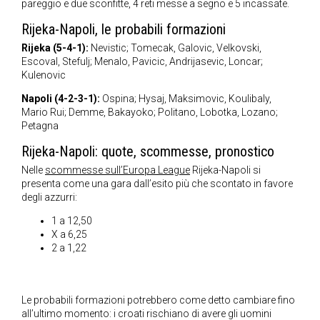
pareggio e due sconfitte, 4 reti messe a segno e 5 incassate.
Rijeka-Napoli, le probabili formazioni
Rijeka (5-4-1):
Nevistic; Tomecak, Galovic, Velkovski,
Escoval, Stefulj; Menalo, Pavicic, Andrijasevic, Loncar;
Kulenovic
Napoli (4-2-3-1):
Ospina; Hysaj, Maksimovic, Koulibaly,
Mario Rui; Demme, Bakayoko; Politano, Lobotka, Lozano;
Petagna
Rijeka-Napoli: quote, scommesse, pronostico
Nelle
scommesse sull’Europa League
Rijeka-Napoli si
presenta come una gara dall’esito più che scontato in favore
degli azzurri:
1 a 12,50
X a 6,25
2 a 1,22
Le probabili formazioni potrebbero come detto cambiare fino
all’ultimo momento: i croati rischiano di avere gli uomini