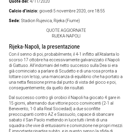
Quote del:
4/11/2020
Calcio d’inizio:
giovedì 5 novembre 2020, ore 18:55
Sede:
Stadion Rujevica, Rijeka (Fiume)
QUOTE AGGIORNATE
RIJEKA-NAPOLI
Rijeka-Napoli, la presentazione
Con il senno di poi, probabilmente, il 4-1 inflitto all’Atalanta lo
scorso 17 ottobre ha eccessivamente galvanizzato il Napoli
di Gattuso. All’indomani del netto successo sulla Dea si era
già cominciato a parlare di Scudetto e di una rosa pronta a
lottare con le top, una mancanza di equilibrio che ha portato a
una netta flessione prima dal punto di vista del gioco e poi,
conseguentemente, da quello dei risultati.
Dal successo contro gli orobici il Napoli ha giocato 4 gare in
15 giorni, alternando due vittorie poco convincenti (2-1 al
Benevento, 1-0 alla Real Sociedad) a due sconfitte
preoccupanti contro AZ e Sassuolo, capace di sbancare
sabato il San Paolo mettendo in luce tutti i limiti di una
squadra che vive di entusiasmi e convinzione nei propri mezzi.
È importante ripartire subito, e in questo senso la sfida di