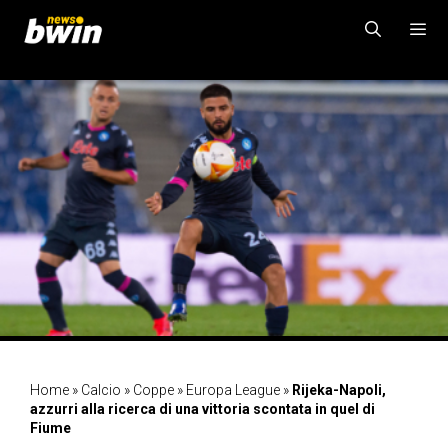
Vai
al
contenuto
MENU
Home
»
Calcio
»
Coppe
»
Europa League
»
Rijeka-Napoli,
azzurri alla ricerca di una vittoria scontata in quel di
Fiume