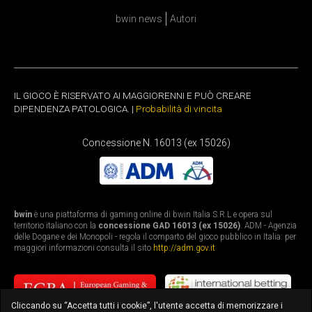
bwin news
Autori
IL GIOCO È RISERVATO AI MAGGIORENNI E PUÒ CREARE
DIPENDENZA PATOLOGICA. |
Probabilità di vincita
Concessione N. 16013 (ex 15026)
bwin
è una piattaforma di gaming online di bwin Italia S.R.L e opera sul
territorio italiano con la
concessione GAD 16013 (ex 15026)
. ADM - Agenzia
delle Dogane e dei Monopoli - regola il comparto del gioco pubblico in Italia: per
maggiori informazioni consulta il sito
http://adm.gov.it
Cliccando su “Accetta tutti i cookie”, l'utente accetta di memorizzare i