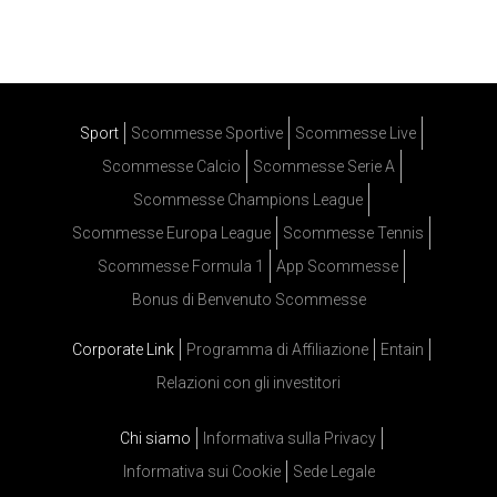
Sport
Scommesse Sportive
Scommesse Live
Scommesse Calcio
Scommesse Serie A
Scommesse Champions League
Scommesse Europa League
Scommesse Tennis
Scommesse Formula 1
App Scommesse
Bonus di Benvenuto Scommesse
Corporate Link
Programma di Affiliazione
Entain
Relazioni con gli investitori
Chi siamo
Informativa sulla Privacy
Informativa sui Cookie
Sede Legale