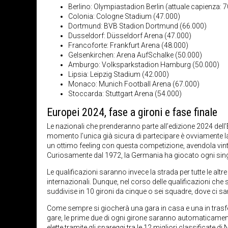
Berlino: Olympiastadion Berlin (attuale capienza: 
Colonia: Cologne Stadium (47.000)
Dortmund: BVB Stadion Dortmund (66.000)
Dusseldorf: Düsseldorf Arena (47.000)
Francoforte: Frankfurt Arena (48.000)
Gelsenkirchen: Arena AufSchalke (50.000)
Amburgo: Volksparkstadion Hamburg (50.000)
Lipsia: Leipzig Stadium (42.000)
Monaco: Munich Football Arena (67.000)
Stoccarda: Stuttgart Arena (54.000)
Europei 2024, fase a gironi e fase finale
Le nazionali che prenderanno parte all’edizione 2024 del
momento l’unica già sicura di partecipare è ovviamente la
un ottimo feeling con questa competizione, avendola vi
Curiosamente dal 1972, la Germania ha giocato ogni sing
Le qualificazioni saranno invece la strada per tutte le altre
internazionali. Dunque, nel corso delle qualificazioni ch
suddivise in 10 gironi da cinque o sei squadre, dove ci sa
Come sempre si giocherà una gara in casa e una in trasfert
gare, le prime due di ogni girone saranno automaticamente 
elette tramite gli spareggi tra le 12 migliori classificat