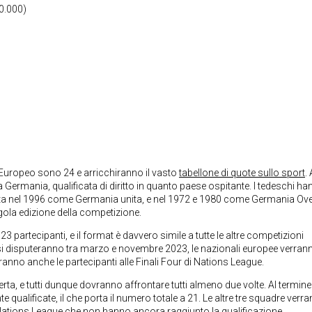
70.000)
l’Europeo sono 24 e arricchiranno il vasto
tabellone di quote sullo sport
. 
 Germania, qualificata di diritto in quanto paese ospitante. I tedeschi h
nta nel 1996 come Germania unita, e nel 1972 e 1980 come Germania Ove
ola edizione della competizione.
 23 partecipanti, e il format è davvero simile a tutte le altre competizioni
e si disputeranno tra marzo e novembre 2023, le nazionali europee verran
ranno anche le partecipanti alle Finali Four di Nations League.
a, e tutti dunque dovranno affrontare tutti almeno due volte. Al termine 
qualificate, il che porta il numero totale a 21. Le altre tre squadre verr
e di Nations League che non hanno ancora raggiunto la qualificazione.