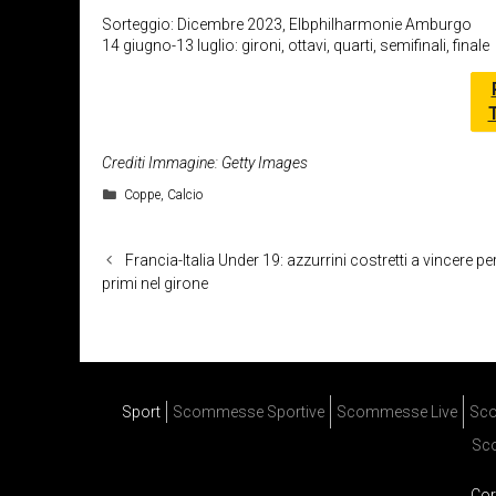
Sorteggio: Dicembre 2023, Elbphilharmonie Amburgo
14 giugno-13 luglio: gironi, ottavi, quarti, semifinali, finale
Crediti Immagine: Getty Images
Categorie
Coppe
,
Calcio
Francia-Italia Under 19: azzurrini costretti a vincere pe
primi nel girone
Sport
Scommesse Sportive
Scommesse Live
Sco
Sc
Cor