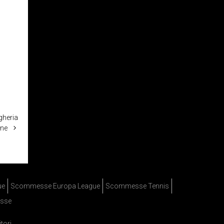
gheria
one
ue
Scommesse Europa League
Scommesse Tennis
sse
itori