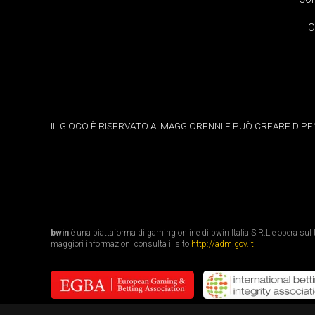
C
IL GIOCO È RISERVATO AI MAGGIORENNI E PUÒ CREARE DIP
bwin
è una piattaforma di gaming online di bwin Italia S.R.L e opera sul te
maggiori informazioni consulta il sito
http://adm.gov.it