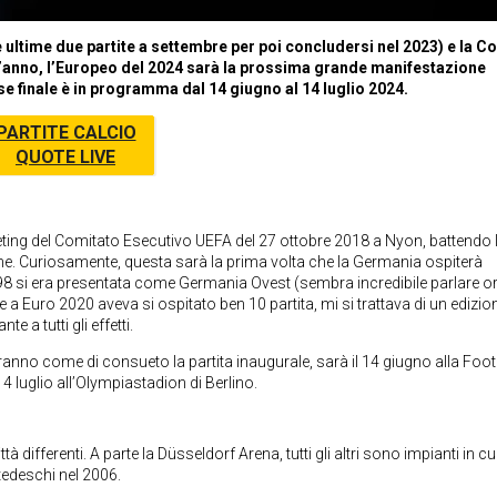
 ultime due partite a settembre per poi concludersi nel 2023) e la C
’anno, l’Europeo del 2024 sarà la prossima grande manifestazione
se finale è in programma dal 14 giugno al 14 luglio 2024.
PARTITE CALCIO
QUOTE LIVE
eeting del Comitato Esecutivo UEFA del 27 ottobre 2018 a Nyon, battendo 
one. Curiosamente, questa sarà la prima volta che la Germania ospiterà
98 si era presentata come Germania Ovest (sembra incredibile parlare or
a Euro 2020 aveva si ospitato ben 10 partita, mi si trattava di un edizio
 a tutti gli effetti.
anno come di consueto la partita inaugurale, sarà il 14 giugno alla Foot
 luglio all’Olympiastadion di Berlino.
à differenti. A parte la Düsseldorf Arena, tutti gli altri sono impianti in cui
tedeschi nel 2006.