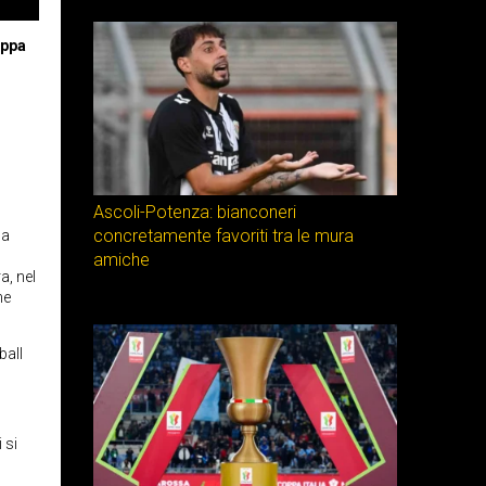
oppa
Ascoli-Potenza: bianconeri
concretamente favoriti tra le mura
la
amiche
a, nel
ne
ball
 si