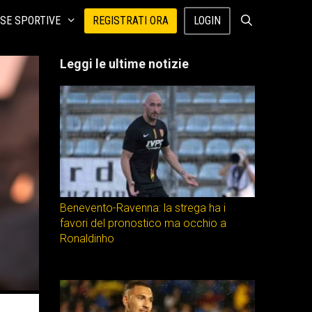
SE SPORTIVE
REGISTRATI ORA
LOGIN
Leggi le ultime notizie
Benevento-Ravenna: la strega ha i
favori del pronostico ma occhio a
Ronaldinho