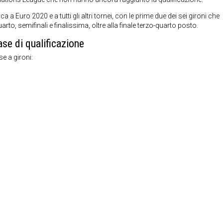
a a Euro 2020 e a tutti gli altri tornei, con le prime due dei sei gironi che
arto, semifinali e finalissima, oltre alla finale terzo-quarto posto.
ase di qualificazione
e a gironi: