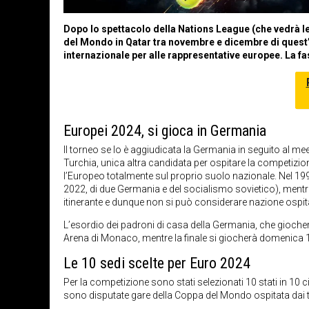
Dopo lo spettacolo della Nations League (che vedrà le
del Mondo in Qatar tra novembre e dicembre di quest
internazionale per alle rappresentative europee. La fa
Europei 2024, si gioca in Germania
Il torneo se lo è aggiudicata la Germania in seguito al m
Turchia, unica altra candidata per ospitare la competizi
l’Europeo totalmente sul proprio suolo nazionale. Nel 19
2022, di due Germania e del socialismo sovietico), mentre 
itinerante e dunque non si può considerare nazione ospitante
L’esordio dei padroni di casa della Germania, che giocher
Arena di Monaco, mentre la finale si giocherà domenica 14
Le 10 sedi scelte per Euro 2024
Per la competizione sono stati selezionati 10 stati in 10 citt
sono disputate gare della Coppa del Mondo ospitata dai 