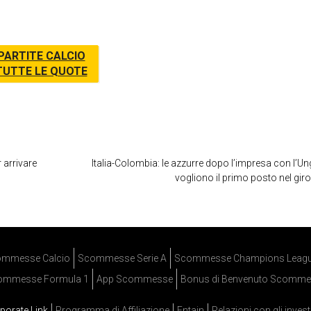
PARTITE CALCIO
TUTTE LE QUOTE
r arrivare
Italia-Colombia: le azzurre dopo l’impresa con l’Un
vogliono il primo posto nel gir
mmesse Calcio
Scommesse Serie A
Scommesse Champions Leag
ommesse Formula 1
App Scommesse
Bonus di Benvenuto Scomme
porate Link
Programma di Affiliazione
Entain
Relazioni con gli invest