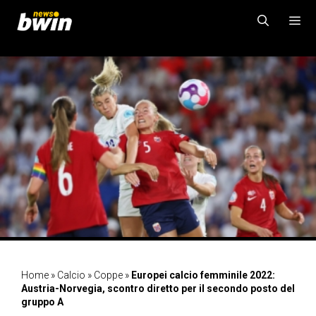
Vai
al
contenuto
MENU
Home
»
Calcio
»
Coppe
»
Europei calcio femminile 2022:
Austria-Norvegia, scontro diretto per il secondo posto del
gruppo A