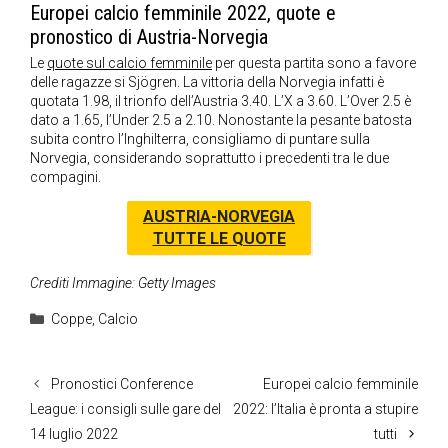
Europei calcio femminile 2022, quote e
pronostico di Austria-Norvegia
Le
quote sul calcio femminile
per questa partita sono a favore
delle ragazze si Sjögren. La vittoria della Norvegia infatti è
quotata 1.98, il trionfo dell’Austria 3.40. L’X a 3.60. L’Over 2.5 è
dato a 1.65, l’Under 2.5 a 2.10. Nonostante la pesante batosta
subita contro l’Inghilterra, consigliamo di puntare sulla
Norvegia, considerando soprattutto i precedenti tra le due
compagini.
AUSTRIA-NORVEGIA
TUTTE LE QUOTE
Crediti Immagine: Getty Images
Categorie
Coppe
,
Calcio
Pronostici Conference
Europei calcio femminile
League: i consigli sulle gare del
2022: l’Italia è pronta a stupire
14 luglio 2022
tutti