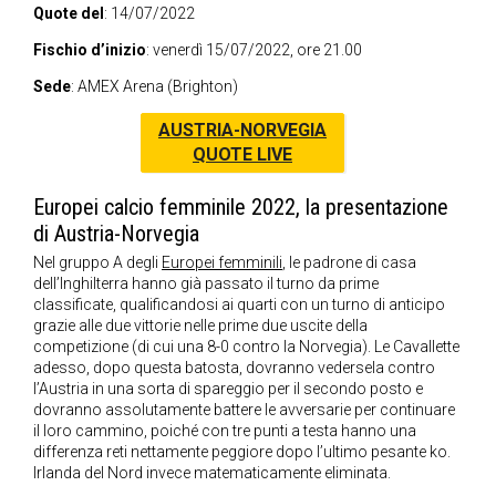
Quote del
: 14/07/2022
Fischio d’inizio
: venerdì 15/07/2022, ore 21.00
Sede
: AMEX Arena (Brighton)
AUSTRIA-NORVEGIA
QUOTE LIVE
Europei calcio femminile 2022, la presentazione
di Austria-Norvegia
Nel gruppo A degli
Europei femminili
, le padrone di casa
dell’Inghilterra hanno già passato il turno da prime
classificate, qualificandosi ai quarti con un turno di anticipo
grazie alle due vittorie nelle prime due uscite della
competizione (di cui una 8-0 contro la Norvegia). Le Cavallette
adesso, dopo questa batosta, dovranno vedersela contro
l’Austria in una sorta di spareggio per il secondo posto e
dovranno assolutamente battere le avversarie per continuare
il loro cammino, poiché con tre punti a testa hanno una
differenza reti nettamente peggiore dopo l’ultimo pesante ko.
Irlanda del Nord invece matematicamente eliminata.