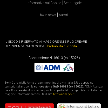
Informativa sui Cookie
Sede Legale
bwin news
Autori
IL GIOCO È RISERVATO AI MAGGIORENNI E PUÒ CREARE
DIPENDENZA PATOLOGICA. |
Probabilità di vincita
Concessione N. 16013 (ex 15026)
bwin
è una piattaforma di gaming online di bwin Italia S.R.L e opera sul
territorio italiano con la
concessione GAD 16013 (ex 15026)
. ADM - Agenzia
delle Dogane e dei Monopoli - regola il comparto del gioco pubblico in Italia: per
maggiori informazioni consulta il sito
http://adm.gov.it