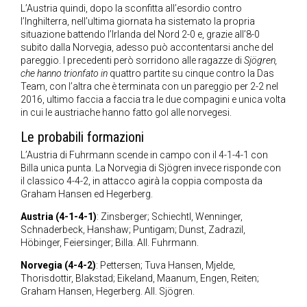
L’Austria quindi, dopo la sconfitta all’esordio contro
l’Inghilterra, nell’ultima giornata ha sistemato la propria
situazione battendo l’Irlanda del Nord 2-0 e, grazie all’8-0
subito dalla Norvegia, adesso può accontentarsi anche del
pareggio. I precedenti però sorridono alle ragazze di
Sjögren,
che hanno trionfato in
quattro partite su cinque contro la Das
Team, con l’altra che è terminata con un pareggio per 2-2 nel
2016, ultimo faccia a faccia tra le due compagini e unica volta
in cui le austriache hanno fatto gol alle norvegesi.
Le probabili formazioni
L’Austria di Fuhrmann scende in campo con il 4-1-4-1 con
Billa unica punta. La Norvegia di Sjögren invece risponde con
il classico 4-4-2, in attacco agirà la coppia composta da
Graham Hansen ed Hegerberg.
Austria (4-1-4-1)
: Zinsberger; Schiechtl, Wenninger,
Schnaderbeck, Hanshaw; Puntigam; Dunst, Zadrazil,
Höbinger, Feiersinger; Billa. All. Fuhrmann.
Norvegia (4-4-2)
: Pettersen; Tuva Hansen, Mjelde,
Thorisdottir, Blakstad; Eikeland, Maanum, Engen, Reiten;
Graham Hansen, Hegerberg. All. Sjögren.