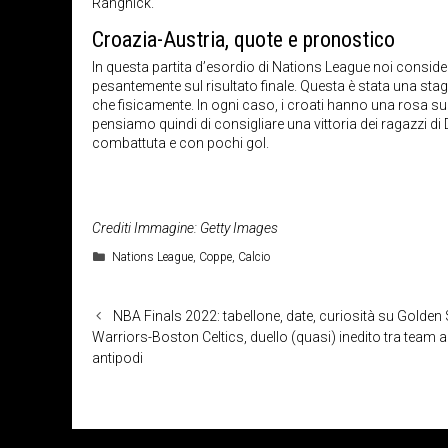
Rangnick.
Croazia-Austria, quote e pronostico
In questa partita d’esordio di Nations League noi consider
pesantemente sul risultato finale. Questa è stata una sta
che fisicamente. In ogni caso, i croati hanno una rosa sup
pensiamo quindi di consigliare una vittoria dei ragazzi
combattuta e con pochi gol.
Crediti Immagine: Getty Images
Categorie
Nations League
,
Coppe
,
Calcio
NBA Finals 2022: tabellone, date, curiosità su Golden 
Warriors-Boston Celtics, duello (quasi) inedito tra team a
antipodi