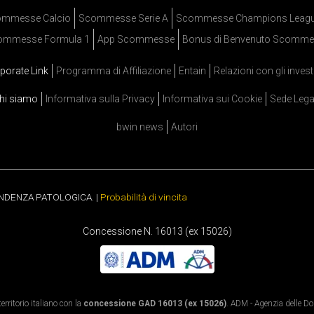
mmesse Calcio
Scommesse Serie A
Scommesse Champions Leag
ommesse Formula 1
App Scommesse
Bonus di Benvenuto Scomme
porate Link
Programma di Affiliazione
Entain
Relazioni con gli invest
hi siamo
Informativa sulla Privacy
Informativa sui Cookie
Sede Lega
bwin news
Autori
ENDENZA PATOLOGICA. |
Probabilità di vincita
Concessione N. 16013 (ex 15026)
rritorio italiano con la
concessione GAD 16013 (ex 15026)
. ADM - Agenzia delle Dog