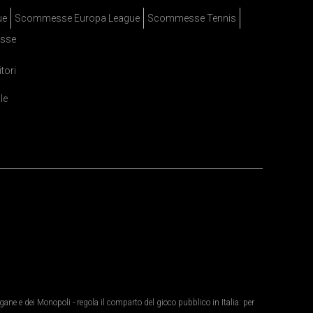
ue
Scommesse Europa League
Scommesse Tennis
sse
itori
le
ane e dei Monopoli - regola il comparto del gioco pubblico in Italia: per