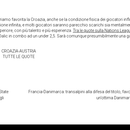
iamo favorita la Croazia, anche se la condizione fisica dei giocatori infl
gione infinita, e molti giocatori saranno parecchio scarichi sia mentalme
eriore, con più talento e più esperienza.
Tra le quote sulla Nations Leag
 di Dalic in combo ad un under 2,5. Sarà comunque presumibilmente una g
CROAZIA-AUSTRIA
TUTTE LE QUOTE
State
Francia-Danimarca: transalpini alla difesa del titolo, favo
gli
un’ottima Danima