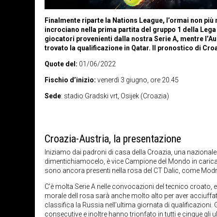
Finalmente riparte la Nations League, l’ormai non più
incrociano nella prima partita del gruppo 1 della Lega
giocatori provenienti dalla nostra Serie A, mentre l’A
trovato la qualificazione in Qatar. Il pronostico di Cro
Quote del:
01/06/2022
Fischio d’inizio:
venerdì 3 giugno, ore 20.45
Sede
: stadio Gradski vrt, Osijek (Croazia)
Croazia-Austria, la presentazione
Iniziamo dai padroni di casa della Croazia, una nazional
dimentichiamocelo, è vice Campione del Mondo in carica d
sono ancora presenti nella rosa del CT Dalic, come Modri
C’è molta Serie A nelle convocazioni del tecnico croato, e 
morale dell rosa sarà anche molto alto per aver acciuffato
classifica la Russia nell’ultima giornata di qualificazioni
consecutive e inoltre hanno trionfato in tutti e cinque gli 