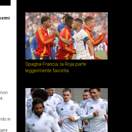
issimi
Spagna-Francia: la Roja parte
leggermente favorita
, non
ra
ndo in
ngere