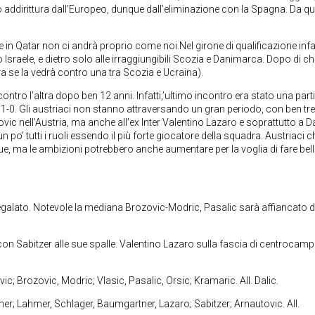
 addirittura dall’Europeo, dunque dall’eliminazione con la Spagna. Da qu
in Qatar non ci andrà proprio come noi.Nel girone di qualificazione infat
o Israele, e dietro solo alle irraggiungibili Scozia e Danimarca. Dopo di che
ora se la vedrà contro una tra Scozia e Ucraina).
ntro l’altra dopo ben 12 anni. Infatti,’ultimo incontro era stato una parti
 1-0. Gli austriaci non stanno attraversando un gran periodo, con ben tre
ovic nell’Austria, ma anche all’ex Inter Valentino Lazaro e soprattutto a D
 po’ tutti i ruoli essendo il più forte giocatore della squadra. Austriaci c
e, ma le ambizioni potrebbero anche aumentare per la voglia di fare bel
.
a regalato. Notevole la mediana Brozovic-Modric, Pasalic sarà affiancato 
on Sabitzer alle sue spalle. Valentino Lazaro sulla fascia di centrocam
ic; Brozovic, Modric; Vlasic, Pasalic, Orsic; Kramaric. All. Dalic.
er; Lahmer, Schlager, Baumgartner, Lazaro; Sabitzer; Arnautovic. All.