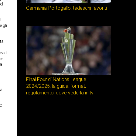
el
Germania-Portogallo: tedeschi favoriti
ti,
 gli
ta
avid
he
la
Final Four di Nations League
2024/2025, la guida: format,
da
regolamento, dove vederla in tv
po