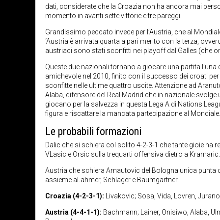
dati, considerate che la Croazia non ha ancora mai perso
momento in avanti sette vittorie e tre pareggi.
Grandissimo peccato invece per l’Austria, che al Mondiale 
‘Austria è arrivata quarta a pari merito con la terza, ovver
austriaci sono stati sconfitti nei playoff dal Galles (che 
Queste due nazionali tornano a giocare una partita l’una co
amichevole nel 2010, finito con il successo dei croati per
sconfitte nelle ultime quattro uscite. Attenzione ad Aranut
Alaba, difensore del Real Madrid che in nazionale svolge un
giocano per la salvezza in questa Lega A di Nations Leagu
figura e riscattare la mancata partecipazione al Mondiale
Le probabili formazioni
Dalic che si schiera col solito 4-2-3-1 che tante gioie h
VLasic e Orsic sulla trequarti offensiva dietro a Kramaric.
Austria che schiera Arnautovic del Bologna unica punta c
assieme aLahmer, Schlager e Baumgartner.
Croazia (4-2-3-1):
Livakovic; Sosa, Vida, Lovren, Juranov
Austria (4-4-1-1):
Bachmann; Lainer, Onisiwo, Alaba, Ulm