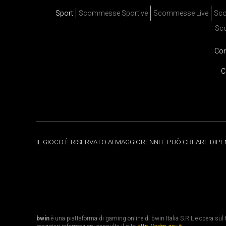
Sport
Scommesse Sportive
Scommesse Live
Sco
Sc
Cor
C
IL GIOCO È RISERVATO AI MAGGIORENNI E PUÒ CREARE DIP
bwin
è una piattaforma di gaming online di bwin Italia S.R.L e opera sul te