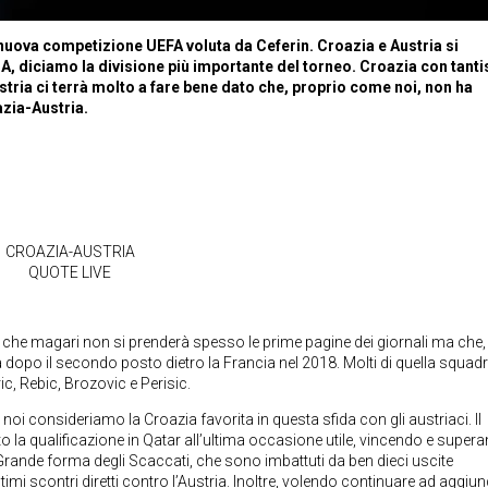
 nuova competizione UEFA voluta da Ceferin. Croazia e Austria si
 A, diciamo la divisione più importante del torneo. Croazia con tant
ustria ci terrà molto a fare bene dato che, proprio come noi, non ha
azia-Austria.
CROAZIA-AUSTRIA
QUOTE LIVE
e che magari non si prenderà spesso le prime pagine dei giornali ma che
opo il secondo posto dietro la Francia nel 2018. Molti di quella squad
c, Rebic, Brozovic e Perisic.
noi consideriamo la Croazia favorita in questa sfida con gli austriaci. Il
 la qualificazione in Qatar all’ultima occasione utile, vincendo e supera
. Grande forma degli Scaccati, che sono imbattuti da ben dieci uscite
ultimi scontri diretti contro l’Austria. Inoltre, volendo continuare ad aggiu