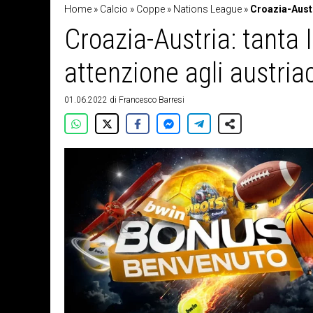
Home
»
Calcio
»
Coppe
»
Nations League
»
Croazia-Austri
Croazia-Austria: tanta 
attenzione agli austria
01.06.2022
di
Francesco Barresi