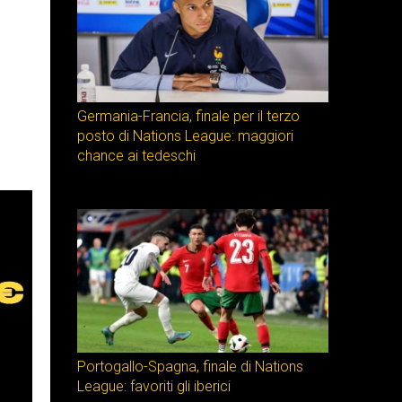
Germania-Francia, finale per il terzo
posto di Nations League: maggiori
chance ai tedeschi
Portogallo-Spagna, finale di Nations
League: favoriti gli iberici