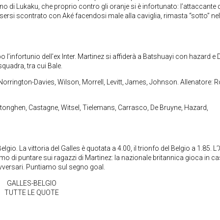
no di Lukaku, che proprio contro gli oranje si è infortunato: l’attaccante 
ersi scontrato con Aké facendosi male alla caviglia, rimasta “sotto” nel
l’infortunio dell’ex Inter. Martinez si affiderà a Batshuayi con hazard e 
 squadra, tra cui Bale.
rrington-Davies, Wilson, Morrell, Levitt, James, Johnson. Allenatore: R
ertonghen, Castagne, Witsel, Tielemans, Carrasco, De Bruyne, Hazard,
gio. La vittoria del Galles è quotata a 4.00, il trionfo del Belgio a 1.85. L’
iamo di puntare sui ragazzi di Martinez: la nazionale britannica gioca in c
avversari. Puntiamo sul segno goal.
GALLES-BELGIO
TUTTE LE QUOTE