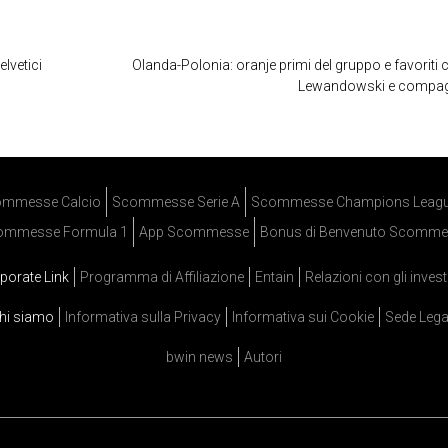
elvetici
Olanda-Polonia: oranje primi del gruppo e favoriti 
Lewandowski e compag
mmesse Calcio
Scommesse Serie A
Scommesse Champions Leag
ommesse Formula 1
App Scommesse
Bonus di Benvenuto Scomme
porate Link
Programma di Affiliazione
Entain
Relazioni con gli invest
hi siamo
Informativa sulla Privacy
Informativa sui Cookie
Sede Lega
bwin news
Autori