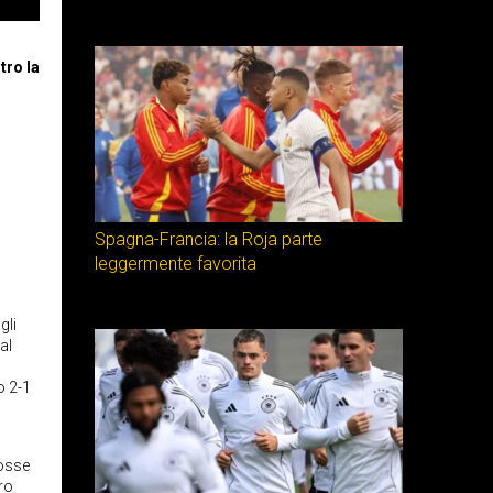
tro la
Spagna-Francia: la Roja parte
leggermente favorita
gli
al
o 2-1
Rosse
ro