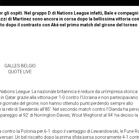
 gli ospiti. Nel gruppo D di Nations League infatti, Bale e compagni
azzi di Martinez sono ancora in corsa dopo la bellissima vittoria con
to dopo il contrasto con Aké nel primo match del girone del torneo
.
GALLES-BELGIO
QUOTE LIVE
 di Nations League. La nazionale britannica è reduce da un’impresa storica: 
in Qatar grazie alla vittoria per 1-0 contro l’Ucraina e non partecipavano 
e giornate del girone, non hanno ottenuto punti perdendo sempre allo
 la rete di Swederski all’85’. Nel secondo match contro l’Olanda ha pers
 pareggio al 92’ di Norrington-Davies, Wout Weghorst al 94’ ha deciso la
nta contro la Polonia per 6-1: dopo il vantaggio di Lewandowski, le Furie 
versari. Un bel riscatto dopo la prima sfida persa sonoramente 4-1 cont