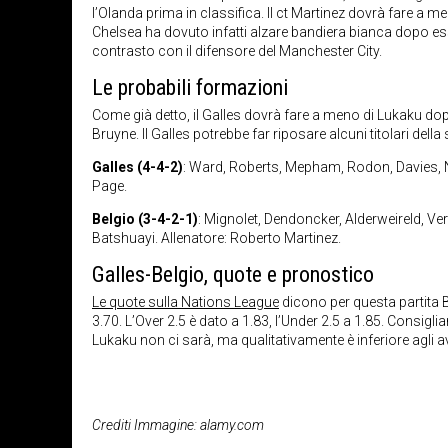
l’Olanda prima in classifica. Il ct Martinez dovrà fare a me
Chelsea ha dovuto infatti alzare bandiera bianca dopo ess
contrasto con il difensore del Manchester City.
Le probabili formazioni
Come già detto, il Galles dovrà fare a meno di Lukaku dopo 
Bruyne. Il Galles potrebbe far riposare alcuni titolari della
Galles (4-4-2)
: Ward, Roberts, Mepham, Rodon, Davies, No
Page.
Belgio (3-4-2-1)
: Mignolet, Dendoncker, Alderweireld, V
Batshuayi. Allenatore: Roberto Martinez.
Galles-Belgio, quote e pronostico
Le quote sulla Nations League
dicono per questa partita Bel
3.70. L’Over 2.5 è dato a 1.83, l’Under 2.5 a 1.85. Consigl
Lukaku non ci sarà, ma qualitativamente è inferiore agli 
Crediti Immagine: alamy.com