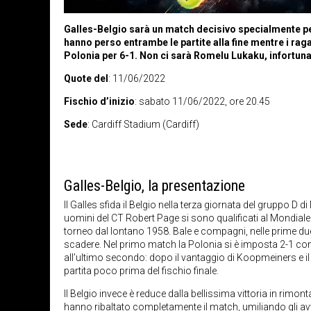
Galles-Belgio sarà un match decisivo specialmente per
hanno perso entrambe le partite alla fine mentre i rag
Polonia per 6-1. Non ci sarà Romelu Lukaku, infortuna
Quote del
: 11/06/2022
Fischio d’inizio
: sabato 11/06/2022, ore 20.45
Sede
: Cardiff Stadium (Cardiff)
Galles-Belgio, la presentazione
Il Galles sfida il Belgio nella terza giornata del gruppo D
uomini del CT Robert Page si sono qualificati al Mondiale 
torneo dal lontano 1958. Bale e compagni, nelle prime du
scadere. Nel primo match la Polonia si è imposta 2-1 con
all’ultimo secondo: dopo il vantaggio di Koopmeiners e il
partita poco prima del fischio finale.
Il Belgio invece è reduce dalla bellissima vittoria in rimo
hanno ribaltato completamente il match, umiliando gli av