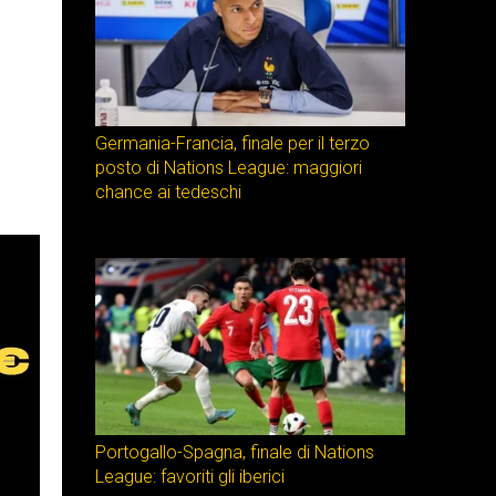
Germania-Francia, finale per il terzo
posto di Nations League: maggiori
chance ai tedeschi
Portogallo-Spagna, finale di Nations
League: favoriti gli iberici