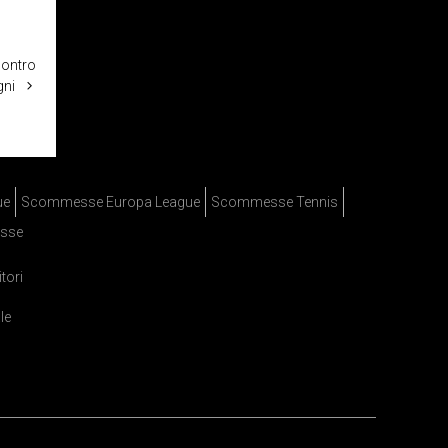
contro
ni
ue
Scommesse Europa League
Scommesse Tennis
sse
itori
le