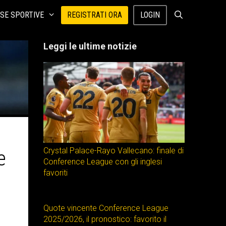
SE SPORTIVE
REGISTRATI ORA
LOGIN
Leggi le ultime notizie
Crystal Palace-Rayo Vallecano: finale di
e
Conference League con gli inglesi
favoriti
Quote vincente Conference League
2025/2026, il pronostico: favorito il