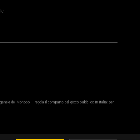
le
ane e dei Monopoli - regola il comparto del gioco pubblico in Italia: per