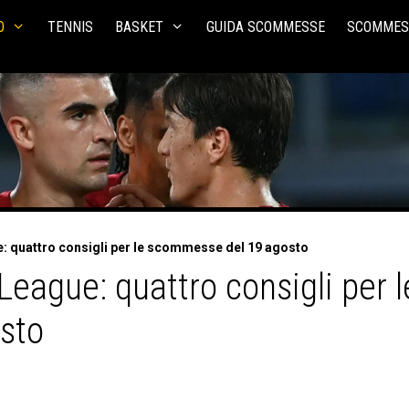
O
TENNIS
BASKET
GUIDA SCOMMESSE
SCOMMES
: quattro consigli per le scommesse del 19 agosto
eague: quattro consigli per l
sto