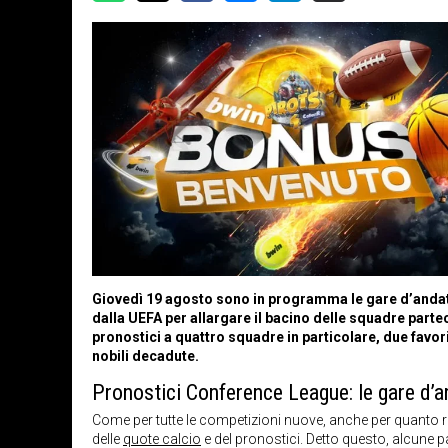
Giovedì 19 agosto sono in programma le gare d’andat
dalla UEFA per allargare il bacino delle squadre parte
pronostici a quattro squadre in particolare, due favori
nobili decadute.
Pronostici Conference League: le gare d’a
Come per tutte le competizioni nuove, anche per quanto r
delle
quote calcio
e del pronostici. Detto questo, alcune