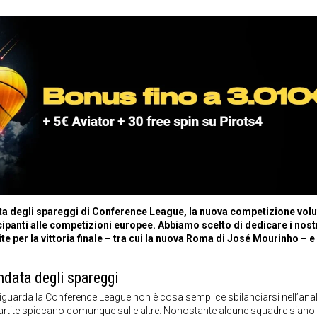
a degli spareggi di Conference League, la nuova competizione volu
cipanti alle competizioni europee. Abbiamo scelto di dedicare i nost
te per la vittoria finale – tra cui la nuova Roma di José Mourinho – e
ndata degli spareggi
iguarda la Conference League non è cosa semplice sbilanciarsi nell’anal
 partite spiccano comunque sulle altre. Nonostante alcune squadre siano