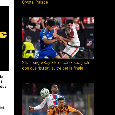
Crystal Palace
Strasburgo-Rayo Vallecano: spagnoli
con due risultati su tre per la finale
ta
ri
 due
isi