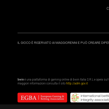
C
IL GIOCO È RISERVATO AI MAGGIORENNI E PUÒ CREARE DIP
bwin
è una piattaforma di gaming online di bwin Italia S.R.L e opera sul te
maggiori informazioni consulta il sito
http://adm.gov.it