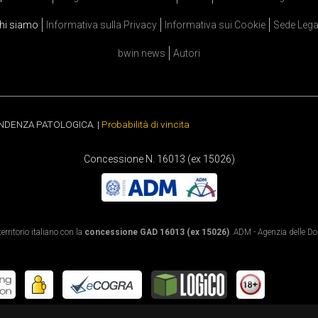
hi siamo
Informativa sulla Privacy
Informativa sui Cookie
Sede Lega
bwin news
Autori
ENDENZA PATOLOGICA. |
Probabilità di vincita
Concessione N. 16013 (ex 15026)
rritorio italiano con la
concessione GAD 16013 (ex 15026)
. ADM - Agenzia delle Dog