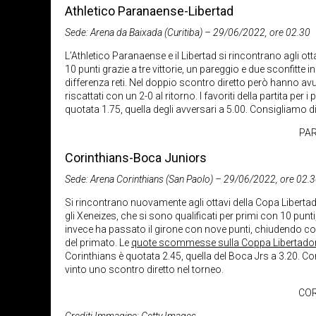
Athletico Paranaense-Libertad
Sede: Arena da Baixada (Curitiba) – 29/06/2022, ore 02.30
L’Athletico Paranaense e il Libertad si rincontrano agli o
10 punti grazie a tre vittorie, un pareggio e due sconfitte in
differenza reti. Nel doppio scontro diretto però hanno avut
riscattati con un 2-0 al ritorno. I favoriti della partita per
quotata 1.75, quella degli avversari a 5.00. Consigliamo di 
PAR
Corinthians-Boca Juniors
Sede: Arena Corinthians (San Paolo) – 29/06/2022, ore 02.
Si rincontrano nuovamente agli ottavi della Copa Libert
gli Xeneizes, che si sono qualificati per primi con 10 pun
invece ha passato il girone con nove punti, chiudendo c
del primato. Le
quote scommesse sulla Coppa Libertado
Corinthians è quotata 2.45, quella del Boca Jrs a 3.20. 
vinto uno scontro diretto nel torneo.
COR
Crediti Immagine: Getty Images