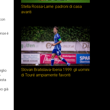
Stella Rossa-Larne: padroni di casa
avanti
 con
ense è
Slovan Bratislava-Iberia 1999: gli uomini
eglio
di Touré ampiamente favoriti
o
ista
no già