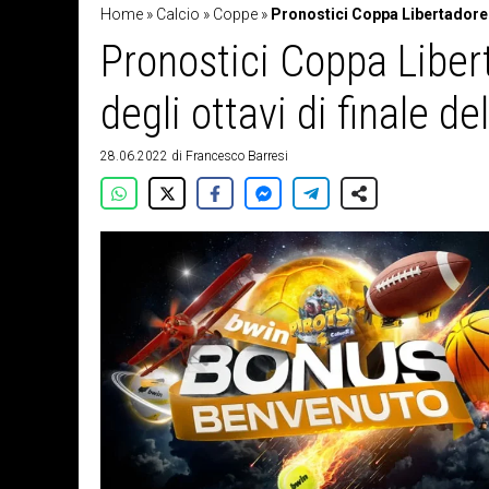
Home
»
Calcio
»
Coppe
»
Pronostici Coppa Libertadores:
Pronostici Coppa Libert
degli ottavi di finale d
28.06.2022
di
Francesco Barresi