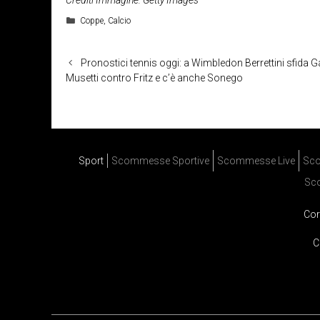
Categorie
Coppe
,
Calcio
Pronostici tennis oggi: a Wimbledon Berrettini sfida G
Musetti contro Fritz e c’è anche Sonego
Sport
Scommesse Sportive
Scommesse Live
Sco
Sc
Cor
C