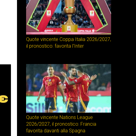
Quote vincente Coppa Italia 2026/2027,
il pronostico: favorita l’Inter
Quote vincente Nations League
2026/2027, il pronostico: Francia
favorita davanti alla Spagna