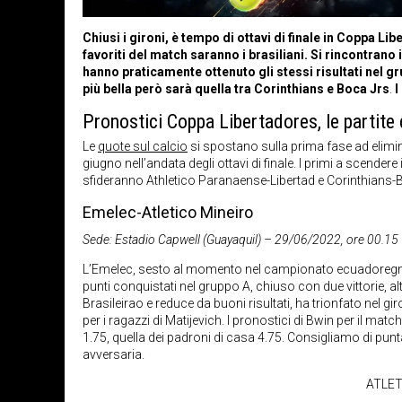
Chiusi i gironi, è tempo di ottavi di finale in Coppa Li
favoriti del match saranno i brasiliani. Si rincontran
hanno praticamente ottenuto gli stessi risultati nel gru
più bella però sarà quella tra Corinthians e Boca Jrs
.
I
Pronostici Coppa Libertadores, le partite
Le
quote sul calcio
si spostano sulla prima fase ad elimin
giugno nell’andata degli ottavi di finale. I primi a scender
sfideranno Athletico Paranaense-Libertad e Corinthians-
Emelec-Atletico Mineiro
Sede: Estadio Capwell (Guayaquil) – 29/06/2022, ore 00.15
L’Emelec, sesto al momento nel campionato ecuadoregno, 
punti conquistati nel gruppo A, chiuso con due vittorie, altr
Brasileirao e reduce da buoni risultati, ha trionfato nel g
per i ragazzi di Matijevich. I pronostici di Bwin per il match
1.75, quella dei padroni di casa 4.75. Consigliamo di pun
avversaria.
ATLET