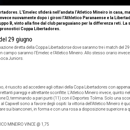
bertadores. L’Emelec sfiderà nell’andata l’Atletico Mineiro in casa, ma
o invece nuovamente dopo i gironi l’Athletico Paranaense e la Liberta
ppo B, vinto alla fine dal club paraguaiano per la differenza reti. La 
 pronostici Coppa Libertadores.
 del 29 giugno
azione diretta della Coppa Libertadorse dove saranno tre i match del 29
e in campo saranno l’Emelec e l’Atletico Mineiro. Allo stesso orario invece
Boca Juniors.
è riuscito ad accedere agli ottavi della Copa Libertadores con appena
ettanti pareggi e altrettante sconfitte. L’Atletico Mineiro invece, quinto ne
irone D, terminando a pari punti (11) con il Deportes Tolima. Solo una scon
 al Capwell sono a favore degli ospiti: la vittoria dell’Atletico Mineiro è qu
tare sui bianconeri, in forma e con una rosa a disposizione superiore a q
ICO MINEIRO VINCE @ 1,75