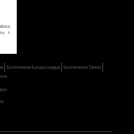
abeur,
anu
ue
Scommesse Europa League
Scommesse Tennis
sse
itori
le