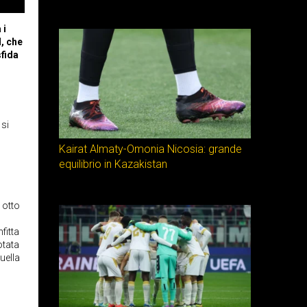
 i
d, che
sfida
 si
Kairat Almaty-Omonia Nicosia: grande
equilibrio in Kazakistan
 otto
l
fitta
otata
uella