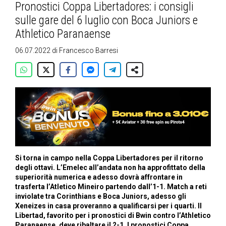
Pronostici Coppa Libertadores: i consigli
sulle gare del 6 luglio con Boca Juniors e
Athletico Paranaense
06.07.2022
di
Francesco Barresi
Si torna in campo nella Coppa Libertadores per il ritorno
degli ottavi. L’Emelec all’andata non ha approfittato della
superiorità numerica e adesso dovrà affrontare in
trasferta l’Atletico Mineiro partendo dall’1-1. Match a reti
inviolate tra Corinthians e Boca Juniors, adesso gli
Xeneizes in casa proveranno a qualificarsi per i quarti. Il
Libertad, favorito per i pronostici di Bwin contro l’Athletico
Paranaense, deve ribaltare il 2-1. I pronostici Coppa