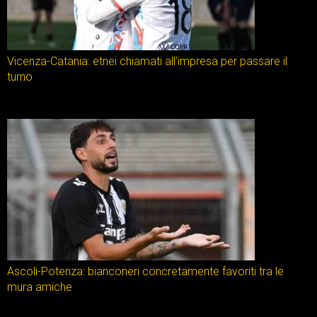
Vicenza-Catania: etnei chiamati all’impresa per passare il
turno
Ascoli-Potenza: bianconeri concretamente favoriti tra le
mura amiche