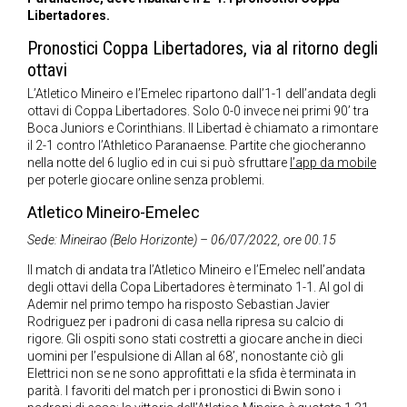
Libertadores.
Pronostici Coppa Libertadores, via al ritorno degli
ottavi
L’Atletico Mineiro e l’Emelec ripartono dall’1-1 dell’andata degli
ottavi di Coppa Libertadores. Solo 0-0 invece nei primi 90’ tra
Boca Juniors e Corinthians. Il Libertad è chiamato a rimontare
il 2-1 contro l’Athletico Paranaense. Partite che giocheranno
nella notte del 6 luglio ed in cui si può sfruttare
l’app da mobile
per poterle giocare online senza problemi.
Atletico Mineiro-Emelec
Sede: Mineirao (Belo Horizonte) – 06/07/2022, ore 00.15
Il match di andata tra l’Atletico Mineiro e l’Emelec nell’andata
degli ottavi della Copa Libertadores è terminato 1-1. Al gol di
Ademir nel primo tempo ha risposto Sebastian Javier
Rodriguez per i padroni di casa nella ripresa su calcio di
rigore. Gli ospiti sono stati costretti a giocare anche in dieci
uomini per l’espulsione di Allan al 68’, nonostante ciò gli
Elettrici non se ne sono approfittati e la sfida è terminata in
parità. I favoriti del match per i pronostici di Bwin sono i