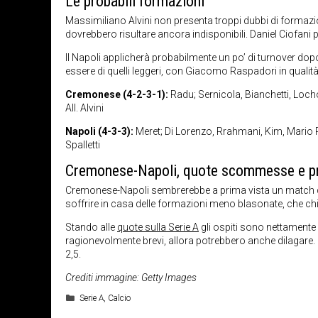
Le probabili formazioni
Massimiliano Alvini non presenta troppi dubbi di formazi
dovrebbero risultare ancora indisponibili. Daniel Ciofani 
Il Napoli applicherà probabilmente un po’ di turnover dop
essere di quelli leggeri, con Giacomo Raspadori in qualit
Cremonese (4-2-3-1):
Radu; Sernicola, Bianchetti, Locho
All. Alvini
Napoli (4-3-3):
Meret; Di Lorenzo, Rrahmani, Kim, Mario Ru
Spalletti
Cremonese-Napoli, quote scommesse e p
Cremonese-Napoli sembrerebbe a prima vista un match dal
soffrire in casa delle formazioni meno blasonate, che chiude
Stando alle
quote sulla Serie A
gli ospiti sono nettamente 
ragionevolmente brevi, allora potrebbero anche dilagare. D
2,5.
Crediti immagine: Getty Images
Categorie
Serie A
,
Calcio