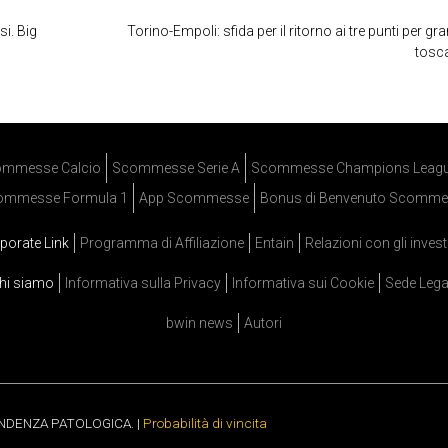
si. Big
Torino-Empoli: sfida per il ritorno ai tre punti per gr
tosc
mmesse Calcio
Scommesse Serie A
Scommesse Champions Leag
ommesse Formula 1
App Scommesse
Bonus di Benvenuto Scomme
porate Link
Programma di Affiliazione
Entain
Relazioni con gli invest
hi siamo
Informativa sulla Privacy
Informativa sui Cookie
Sede Lega
bwin news
Autori
ENDENZA PATOLOGICA. |
Probabilità di vincita