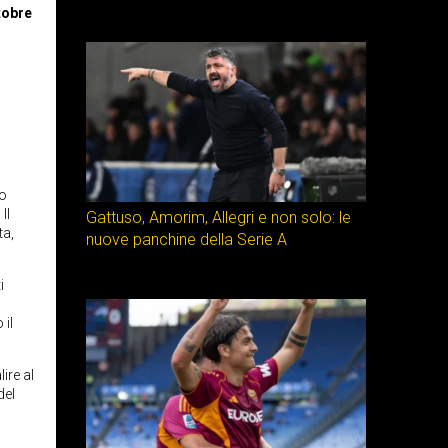
tobre
no
Il
Gattuso, Amorim, Allegri e non solo: le
ta,
nuove panchine della Serie A
i
 il
ire al
del