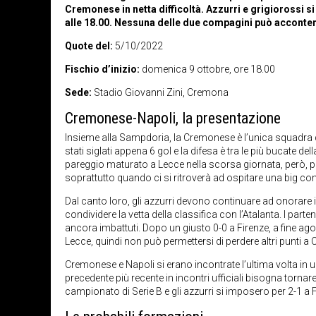
Cremonese in netta difficoltà. Azzurri e grigiorossi s
alle 18.00. Nessuna delle due compagini può acconte
Quote del:
5/10/2022
Fischio d’inizio:
domenica 9 ottobre, ore 18.00
Sede:
Stadio Giovanni Zini, Cremona
Cremonese-Napoli, la presentazione
Insieme alla Sampdoria, la Cremonese è l’unica squadra 
stati siglati appena 6 gol e la difesa è tra le più bucate de
pareggio maturato a Lecce nella scorsa giornata, però, potr
soprattutto quando ci si ritroverà ad ospitare una big com
Dal canto loro, gli azzurri devono continuare ad onorare il
condividere la vetta della classifica con l’Atalanta. I par
ancora imbattuti. Dopo un giusto 0-0 a Firenze, a fine agos
Lecce, quindi non può permettersi di perdere altri punti a
Cremonese e Napoli si erano incontrate l’ultima volta in un
precedente più recente in incontri ufficiali bisogna tornare
campionato di Serie B e gli azzurri si imposero per 2-1 a 