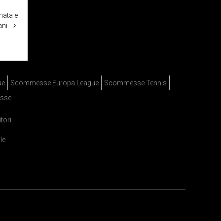
anata e
ani
ue
Scommesse Europa League
Scommesse Tennis
sse
itori
le