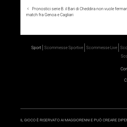
Pronostici serie B: il Bari di Cheddira non vuole fermar
match fra Genoa e Cagliari
Sport
Scommesse Sportive
Scommesse Live
Sco
Sc
Cor
C
IL GIOCO È RISERVATO AI MAGGIORENNI E PUÒ CREARE DIP