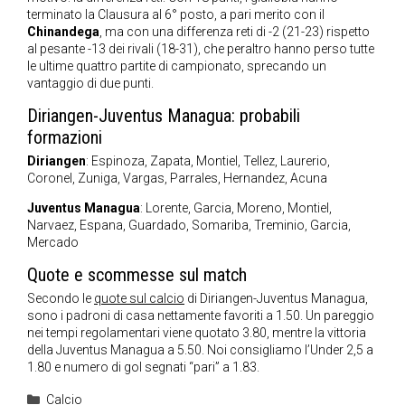
terminato la Clausura al 6° posto, a pari merito con il
Chinandega
, ma con una differenza reti di -2 (21-23) rispetto
al pesante -13 dei rivali (18-31), che peraltro hanno perso tutte
le ultime quattro partite di campionato, sprecando un
vantaggio di due punti.
Diriangen-Juventus Managua: probabili
formazioni
Diriangen
: Espinoza, Zapata, Montiel, Tellez, Laurerio,
Coronel, Zuniga, Vargas, Parrales, Hernandez, Acuna
Juventus Managua
: Lorente, Garcia, Moreno, Montiel,
Narvaez, Espana, Guardado, Somariba, Treminio, Garcia,
Mercado
Quote e scommesse sul match
Secondo le
quote sul calcio
di Diriangen-Juventus Managua,
sono i padroni di casa nettamente favoriti a 1.50. Un pareggio
nei tempi regolamentari viene quotato 3.80, mentre la vittoria
della Juventus Managua a 5.50. Noi consigliamo l’Under 2,5 a
1.80 e numero di gol segnati “pari” a 1.83.
Categorie
Calcio