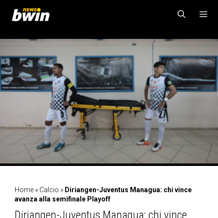
Vai
al
contenuto
MENU
Home
»
Calcio
»
Diriangen-Juventus Managua: chi vince
avanza alla semifinale Playoff
Diriangen-Juventus Managua: chi vince