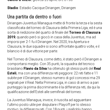
Stadio
: Estadio Cacique Diriangen, Diriangen
Una partita da dentro o fuori
Diriangen-Juventus Managua mette di fronte la terza e la sesta
classificata del torneo di Clausura della Primera Liga, ed è una
sorta di riedizione del quarto di finale del
Torneo di Clausura
2019
, quando però si giocò in casa della Juventus, ma ad
imporsi per 2-1 fu il Diriangen. Nel 2020, tra Apertura e
Clausura, le due squadre si sono affrontate quattro volte, e il
bilancio è di due vittorie per parte.
Nel Torneo di Clausura, come detto, è stato però il Diriangen a
comportarsi meglio. Con 35 punti, la squadra del tecnico
brasiliano
Flavio da Silva
ha ottenuto gli stessi punti del
Real
Esteli
, ma con una differenza reti peggiore: 22 reti fatte e 11
subite per il Diriangen, stesso numero di gol concessi ma 29
segnati per il Real. Nella Primera Liga, in caso di arrivo a pari
punteggio la prima discriminante è la differenza reti, da qui la
qualificazione dell’Esteli alle semifinali del torneo.
La Juventus Managua, invece, è riuscita ad agguantare
l’ultimo posto utile per disputare i Playoff per lo stesso
motivo: la differenza reti. Con 18 punti, i gialloblu hanno