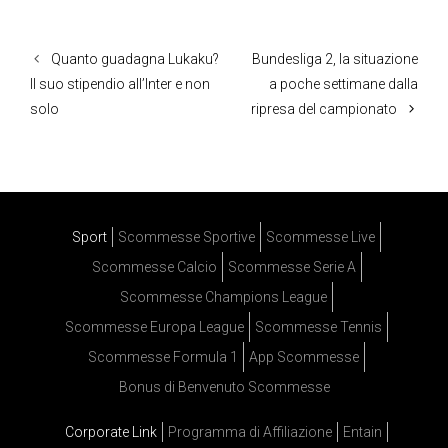
Quanto guadagna Lukaku?
Bundesliga 2, la situazione
Il suo stipendio all’Inter e non
a poche settimane dalla
solo
ripresa del campionato
Sport
Scommesse Sportive
Scommesse Live
Scommesse Calcio
Scommesse Serie A
Scommesse Champions League
Scommesse Europa League
Scommesse Tennis
Scommesse Formula 1
App Scommesse
Bonus di Benvenuto Scommesse
Corporate Link
Programma di Affiliazione
Entain