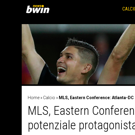
Vai
al
CALCI
contenuto
Home
»
Calcio
»
MLS, Eastern Conference: Atlanta-DC 
MLS, Eastern Conferen
potenziale protagonist