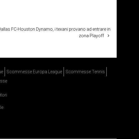
allas FC-Houston Dynamo, i texani provano ad entrare in
zona Playoff
ue
Scommesse Europa League
Scommesse Tennis
sse
itori
le