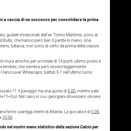
iani a caccia di un successo per consolidare la prima
ni, guidati e trascinati dall’ex Torino Martinez, sono al
Red Bulls, che hanno però ben 3 partite in meno. Una
terni, tuttavia, non sono di certo da prima della classe:
lle mura amiche, per un totale di 14 punti: ultimo posto e
ne terribile, che sembra però essere leggermente
i Vancouver Whitecaps, battuti 3-1 nell’ultimo turno.
fissato l’1. Il pareggio ha una quota di
5.00
, mentre sale
are l’1+Gol. Nel caso in cui i georgiani dovessero vincere
he tre i pareggi interni di Atlanta. La giocata è di
5.00
,
 a
10.50
.
ondo nel nostro menu statistico della sezione Calcio per