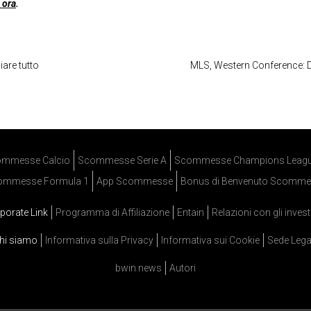
 ora
.
iare tutto
MLS, Western Conference: D
mmesse Calcio
Scommesse Serie A
Scommesse Champions Leag
ommesse Formula 1
App Scommesse
Bonus di Benvenuto Scomme
porate Link
Programma di Affiliazione
Entain
Relazioni con gli invest
hi siamo
Informativa sulla Privacy
Informativa sui Cookie
Sede Lega
bwin news
Autori