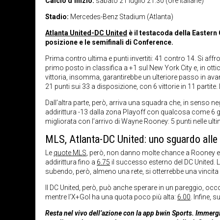
Calcio d’inizio:
sabato 21 luglio 21:30 (ore italiane)
Stadio:
Mercedes-Benz Stadium (Atlanta)
Atlanta United-DC United
è il testacoda della Eastern 
posizione e le semifinali di Conference.
Prima contro ultima e punti invertiti: 41 contro 14. Si affr
primo posto in classifica a +1 sul New York City e, in otti
vittoria, insomma, garantirebbe un ulteriore passo in avant
21 punti sui 33 a disposizione, con 6 vittorie in 11 partit
Dall’altra parte, però, arriva una squadra che, in senso ne
addirittura -13 dalla zona Playoff con qualcosa come 6 ga
migliorata con l’arrivo di Wayne Rooney: 5 punti nelle ult
MLS, Atlanta-DC United: uno sguardo alle
Le
quote MLS
, però, non danno molte chance a Rooney e c
addirittura fino a
6.75
il successo esterno del DC United. L’
subendo, però, almeno una rete, si otterrebbe una vincita
Il DC United, però, può anche sperare in un pareggio, occor
mentre l’X+Gol ha una quota poco più alta:
6.00
. Infine, 
Resta nel vivo dell’azione con la app bwin Sports. Immergi