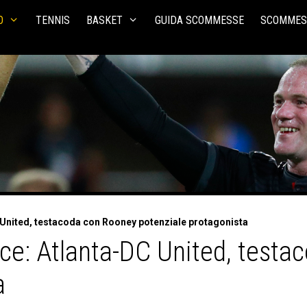
O
TENNIS
BASKET
GUIDA SCOMMESSE
SCOMMES
United, testacoda con Rooney potenziale protagonista
ce: Atlanta-DC United, testa
a