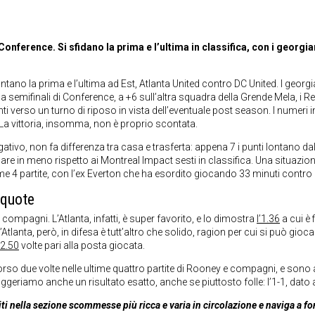
Conference. Si sfidano la prima e l’ultima in classifica, con i georg
ontano la prima e l’ultima ad Est, Atlanta United contro DC United. I georgia
ca semifinali di Conference, a +6 sull’altra squadra della Grende Mela, i 
i verso un turno di riposo in vista dell’eventuale post season. I numeri in
e. La vittoria, insomma, non è proprio scontata.
gativo, non fa differenza tra casa e trasferta: appena 7 i punti lontano da
re in meno rispetto ai Montreal Impact sesti in classifica. Una situazio
ime 4 partite, con l’ex Everton che ha esordito giocando 33 minuti contro 
 quote
ompagni. L’Atlanta, infatti, è super favorito, e lo dimostra
l’1.36
a cui è 
Atlanta, però, in difesa è tutt’altro che solido, ragion per cui si può gioc
2.50
volte pari alla posta giocata.
so due volte nelle ultime quattro partite di Rooney e compagni, e sono anc
suggeriamo anche un risultato esatto, anche se piuttosto folle: l’1-1, dato
ti nella sezione scommesse più ricca e varia in circolazione e naviga a f