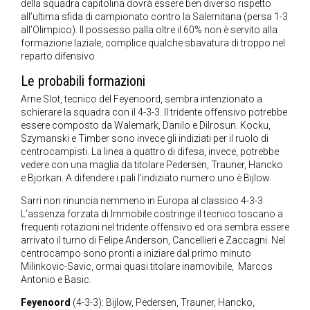
della squadra capitolina dovrà essere ben diverso rispetto
all’ultima sfida di campionato contro la Salernitana (persa 1-3
all’Olimpico). Il possesso palla oltre il 60% non è servito alla
formazione laziale, complice qualche sbavatura di troppo nel
reparto difensivo.
Le probabili formazioni
Arne Slot, tecnico del Feyenoord, sembra intenzionato a
schierare la squadra con il 4-3-3. Il tridente offensivo potrebbe
essere composto da Walemark, Danilo e Dilrosun. Kocku,
Szymanski e Timber sono invece gli indiziati per il ruolo di
centrocampisti. La linea a quattro di difesa, invece, potrebbe
vedere con una maglia da titolare Pedersen, Trauner, Hancko
e Bjorkan. A difendere i pali l’indiziato numero uno è Bijlow.
Sarri non rinuncia nemmeno in Europa al classico 4-3-3.
L’assenza forzata di Immobile costringe il tecnico toscano a
frequenti rotazioni nel tridente offensivo ed ora sembra essere
arrivato il turno di Felipe Anderson, Cancellieri e Zaccagni. Nel
centrocampo sono pronti a iniziare dal primo minuto
Milinkovic-Savic, ormai quasi titolare inamovibile, Marcos
Antonio e Basic.
Feyenoord
(4-3-3): Bijlow, Pedersen, Trauner, Hancko,