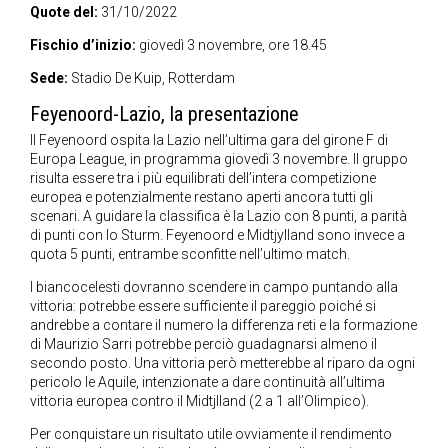
Quote del:
31/10/2022
Fischio d’inizio:
giovedì 3 novembre, ore 18.45
Sede:
Stadio De Kuip, Rotterdam
Feyenoord-Lazio, la presentazione
Il Feyenoord ospita la Lazio nell’ultima gara del girone F di
Europa League, in programma giovedì 3 novembre. Il gruppo
risulta essere tra i più equilibrati dell’intera competizione
europea e potenzialmente restano aperti ancora tutti gli
scenari. A guidare la classifica è la Lazio con 8 punti, a parità
di punti con lo Sturm. Feyenoord e Midtjylland sono invece a
quota 5 punti, entrambe sconfitte nell’ultimo match.
I biancocelesti dovranno scendere in campo puntando alla
vittoria: potrebbe essere sufficiente il pareggio poiché si
andrebbe a contare il numero la differenza reti e la formazione
di Maurizio Sarri potrebbe perciò guadagnarsi almeno il
secondo posto. Una vittoria però metterebbe al riparo da ogni
pericolo le Aquile, intenzionate a dare continuità all’ultima
vittoria europea contro il Midtjlland (2 a 1 all’Olimpico).
Per conquistare un risultato utile ovviamente il rendimento