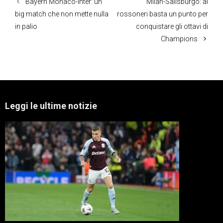
Bayern Monaco-Inter: un
Milan-Salisburgo: ai
big match che non mette nulla
rossoneri basta un punto per
in palio
conquistare gli ottavi di
Champions
Leggi le ultime notizie