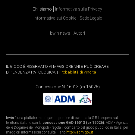
Chi siamo
Informativa sulla Privacy
Informativa sui Cookie
Sede Legale
bwin news
Autori
IL GIOCO È RISERVATO AI MAGGIORENNI E PUÒ CREARE
DIPENDENZA PATOLOGICA. |
Probabilità di vincita
Concessione N. 16013 (ex 15026)
bwin
è una piattaforma di gaming online di bwin Italia S.R.L e opera sul
territorio italiano con la
concessione GAD 16013 (ex 15026)
. ADM - Agenzia
delle Dogane e dei Monopoli - regola il comparto del gioco pubblico in Italia: per
maggiori informazioni consulta il sito
http://adm.gov.it