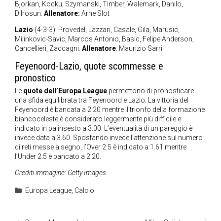
Bjorkan, Kocku, Szymanski, Timber, Walemark, Danilo,
Dilrosun.
Allenatore:
Arne Slot
Lazio
(4-3-3): Provedel, Lazzari, Casale, Gila, Marusic,
Milinkovic-Savic, Marcos Antonio, Basic, Felipe Anderson,
Cancellieri, Zaccagni.
Allenatore
: Maurizio Sarri
Feyenoord-Lazio, quote scommesse e
pronostico
Le
quote dell’Europa League
permettono di pronosticare
una sfida equilibrata tra Feyenoord e Lazio. La vittoria del
Feyenoord è bancata a 2.20 mentre il trionfo della formazione
biancoceleste è considerato leggermente più difficile e
indicato in palinsesto a 3.00. L’eventualità di un pareggio è
invece data a 3.60. Spostando invece l’attenzione sul numero
di reti messe a segno, l’Over 2.5 è indicato a 1.61 mentre
l’Under 2.5 è bancato a 2.20.
Crediti immagine: Getty Images
Categorie
Europa League
,
Calcio