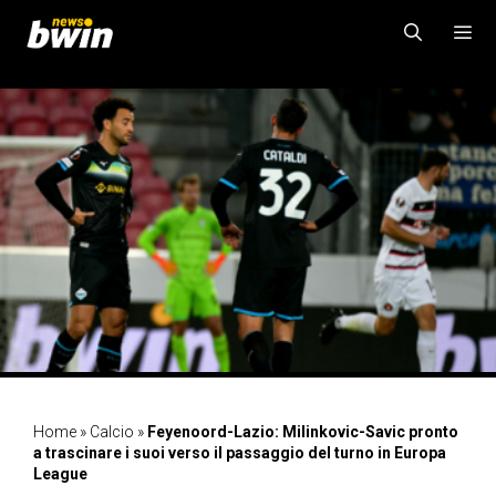
Vai
al
contenuto
MENU
Home
»
Calcio
»
Feyenoord-Lazio: Milinkovic-Savic pronto
a trascinare i suoi verso il passaggio del turno in Europa
League