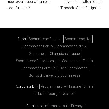
incertezza: riuscirà Trump a
favorito ma attenzione a
riconfermarsi?
“Pinocchio” con Benigni
Sport
Scommesse Sportive
Scommesse Live
Scommesse Calcio
Scommesse Serie A
Scommesse Champions League
Scommesse Europa League
Scommesse Tennis
Scommesse Formula 1
App Scommesse
Bonus di Benvenuto Scommesse
Corporate Link
Programma di Affiliazione
Entain
Relazioni con gli investitori
Chi siamo
Informativa sulla Privacy