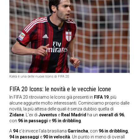
Kakà è una delle nuove Icons di FIFA 20
FIFA 20 Icons: le novità e le vecchie Icone
In FIFA 20 ritroviamo le Icons già presenti in
FIFA 19
, più
alcune aggiunte molto interessanti. Cominciamo proprio dalle
novità, la più attesa delle quali è senza dubbio quella di
Zidane
. L’ex di
Juventus
e
Real Madrid
ha un
overall di 96
,
con
96 in passaggi
e
95 in dribbling
.
A
94
c’è invece l’ala brasiliana
Garrincha
, con
96 in dribbling
,
94 in passaggi
e
90 in velocità
. Un punto in meno di overall