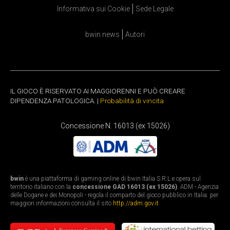
Informativa sui Cookie
Sede Legale
bwin news
Autori
IL GIOCO È RISERVATO AI MAGGIORENNI E PUÒ CREARE
DIPENDENZA PATOLOGICA. |
Probabilità di vincita
Concessione N. 16013 (ex 15026)
bwin
è una piattaforma di gaming online di bwin Italia S.R.L e opera sul
territorio italiano con la
concessione GAD 16013 (ex 15026)
. ADM - Agenzia
delle Dogane e dei Monopoli - regola il comparto del gioco pubblico in Italia: per
maggiori informazioni consulta il sito
http://adm.gov.it