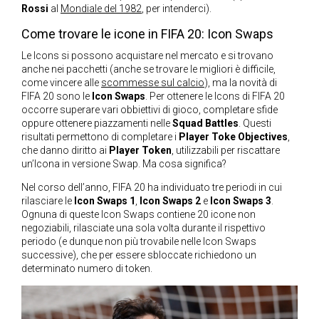
Rossi
al
Mondiale del 1982
, per intenderci).
Come trovare le icone in FIFA 20: Icon Swaps
Le Icons si possono acquistare nel mercato e si trovano
anche nei pacchetti (anche se trovare le migliori è difficile,
come vincere alle
scommesse sul calcio
), ma la novità di
FIFA 20 sono le
Icon Swaps
. Per ottenere le Icons di FIFA 20
occorre superare vari obbiettivi di gioco, completare sfide
oppure ottenere piazzamenti nelle
Squad Battles
. Questi
risultati permettono di completare i
Player Toke Objectives
,
che danno diritto ai
Player Token
, utilizzabili per riscattare
un’Icona in versione Swap. Ma cosa significa?
Nel corso dell’anno, FIFA 20 ha individuato tre periodi in cui
rilasciare le
Icon Swaps 1
,
Icon Swaps 2
e
Icon Swaps 3
.
Ognuna di queste Icon Swaps contiene 20 icone non
negoziabili, rilasciate una sola volta durante il rispettivo
periodo (e dunque non più trovabile nelle Icon Swaps
successive), che per essere sbloccate richiedono un
determinato numero di token.