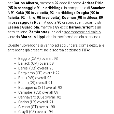
per
Carlos Alberto
, mentre a
92
ecco il nostro
Andrea Pirlo
(
95 in passaggi
e
91 in dribbling
), in compagnia di
Sanchez
.
A
91
Kakà
(
90 in velocità
,
92 in dribbling
),
Drogba
(
90 in
fisicità
,
92 in tiro
,
90 in velocità
),
Koeman
(
90 in difesa
,
89
in passaggio
) e
Rush
. A quota
90
ci sono i centrocampisti
Essien
e
Guardiola
, mentre a
89
ecco
Barnes
,
Wright
e un
altro italiano,
Zambrotta
(una delle
scommesse del calcio
vinte da
Marcello Lippi
, che lo trasformò da ala a terzino).
Queste nuove Icons si vanno ad aggiungere, come detto, alle
altre Icone già presenti nella scorsa edizione di FIFA:
Baggio (CAM) overall: 93
Ballack (CM) overall: 91
Baresi (CB) overall: 93
Bergkamp (CF) overall: 92
Best (RW) overall: 93
Blanc (CB) overall: 91
Butragueno (ST) overall: 92
Campbell (CB) overall: 89
Cannavaro (CB) overall: 92
Carlos (LB) overall: 91
Crespo (ST) overall: 90
Cruyff (CF) overall: 94