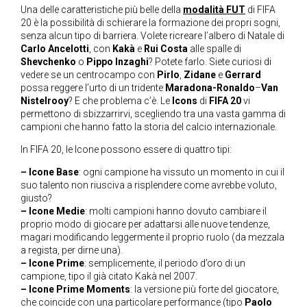
Una delle caratteristiche più belle della
modalità FUT
di FIFA
20 è la possibilità di schierare la formazione dei propri sogni,
senza alcun tipo di barriera. Volete ricreare l’albero di Natale di
Carlo Ancelotti
, con
Kakà
e
Rui Costa
alle spalle di
Shevchenko
o
Pippo Inzaghi
? Potete farlo. Siete curiosi di
vedere se un centrocampo con
Pirlo
,
Zidane
e
Gerrard
possa reggere l’urto di un tridente
Maradona-Ronaldo
–
Van
Nistelrooy
? E che problema c’è. Le
Icons
di
FIFA 20
vi
permettono di sbizzarrirvi, scegliendo tra una vasta gamma di
campioni che hanno fatto la storia del calcio internazionale.
In FIFA 20, le Icone possono essere di quattro tipi:
– Icone Base
: ogni campione ha vissuto un momento in cui il
suo talento non riusciva a risplendere come avrebbe voluto,
giusto?
– Icone Medie
: molti campioni hanno dovuto cambiare il
proprio modo di giocare per adattarsi alle nuove tendenze,
magari modificando leggermente il proprio ruolo (da mezzala
a regista, per dirne una).
– Icone Prime
: semplicemente, il periodo d’oro di un
campione, tipo il già citato Kakà nel 2007.
– Icone Prime Moments
: la versione più forte del giocatore,
che coincide con una particolare performance (tipo
Paolo