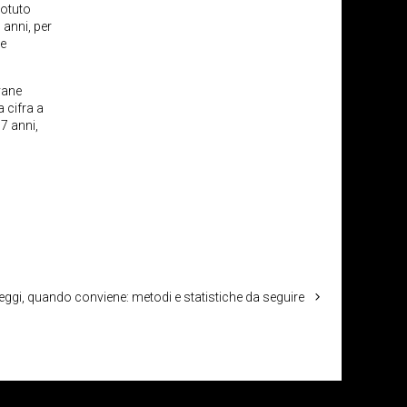
potuto
 anni, per
le
vane
a cifra a
7 anni,
ggi, quando conviene: metodi e statistiche da seguire