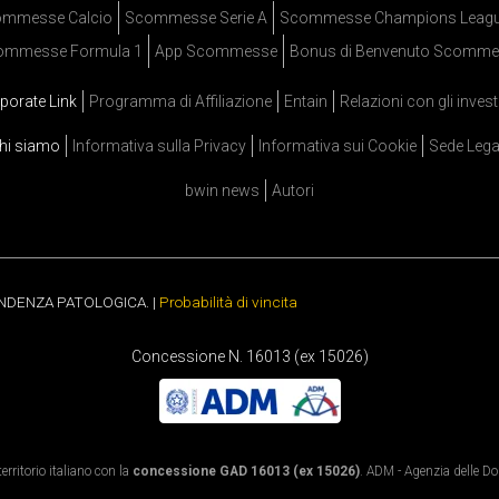
mmesse Calcio
Scommesse Serie A
Scommesse Champions Leag
ommesse Formula 1
App Scommesse
Bonus di Benvenuto Scomme
porate Link
Programma di Affiliazione
Entain
Relazioni con gli invest
hi siamo
Informativa sulla Privacy
Informativa sui Cookie
Sede Lega
bwin news
Autori
ENDENZA PATOLOGICA. |
Probabilità di vincita
Concessione N. 16013 (ex 15026)
rritorio italiano con la
concessione GAD 16013 (ex 15026)
. ADM - Agenzia delle Dog