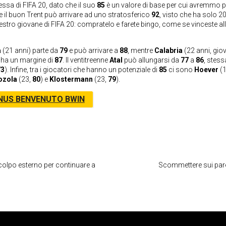
ssa di FIFA 20, dato che il suo
85
è un valore di base per cui avremmo 
he il buon Trent può arrivare ad uno stratosferico
92
, visto che ha solo 20
stro giovane di FIFA 20: compratelo e farete bingo, come se vinceste al
a
(21 anni) parte da
79
e può arrivare a
88
, mentre
Calabria
(22 anni, gio
ha un margine di
87
. Il ventitreenne
Atal
può allungarsi da
77
a
86
, stess
73
). Infine, tra i giocatori che hanno un potenziale di
85
ci sono
Hoever
(1
ozola
(23,
80
) e
Klostermann
(23,
79
).
NUS BENVENUTO BWIN
colpo esterno per continuare a
Scommettere sui pare