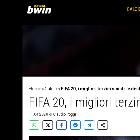
Vai
al
CALCI
contenuto
Home
»
Calcio
»
FIFA 20, i migliori terzini sinistri e dest
FIFA 20, i migliori terzin
11.04.2020
di
Claudio Poggi