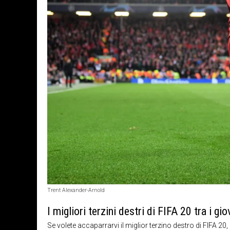
Trent Alexander-Arnold
I migliori terzini destri di FIFA 20 tra i gio
Se volete accaparrarvi il miglior terzino destro di FIFA 20