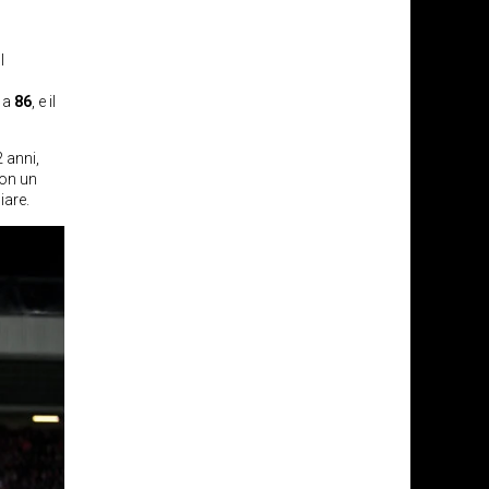
l
a
86
, e il
 anni,
con un
iare.