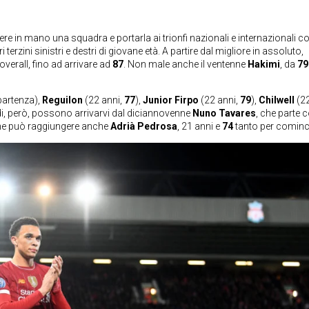
ere in mano una squadra e portarla ai trionfi nazionali e internazionali co
rzini sinistri e destri di giovane età. A partire dal migliore in assoluto,
overall, fino ad arrivare ad
87
. Non male anche il ventenne
Hakimi
, da
79
partenza),
Reguilon
(22 anni,
77
),
Junior Firpo
(22 anni,
79
),
Chilwell
(22
di, però, possono arrivarvi dal diciannovenne
Nuno Tavares
, che parte 
he può raggiungere anche
Adrià Pedrosa
, 21 anni e
74
tanto per cominc