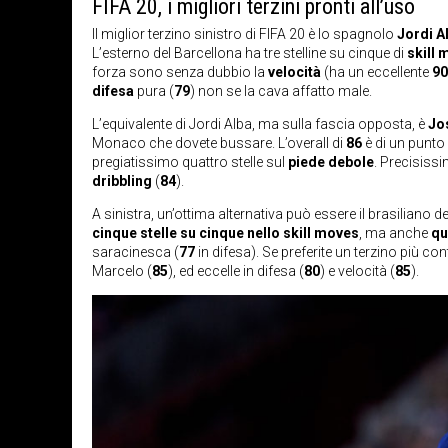
FIFA 20, i migliori terzini pronti all’uso
Il miglior terzino sinistro di FIFA 20 è lo spagnolo
Jordi A
L’esterno del Barcellona ha tre stelline su cinque di
skill
forza sono senza dubbio la
velocità
(ha un eccellente
90
difesa
pura (
79
) non se la cava affatto male.
L’equivalente di Jordi Alba, ma sulla fascia opposta, è
Jo
Monaco che dovete bussare. L’overall di
86
è di un punto i
pregiatissimo quattro stelle sul
piede debole
. Precisiss
dribbling
(
84
).
A sinistra, un’ottima alternativa può essere il brasiliano 
cinque stelle su cinque nello skill moves
, ma anche
qu
saracinesca (
77
in difesa). Se preferite un terzino più con
Marcelo (
85
), ed eccelle in difesa (
80
) e velocità (
85
).