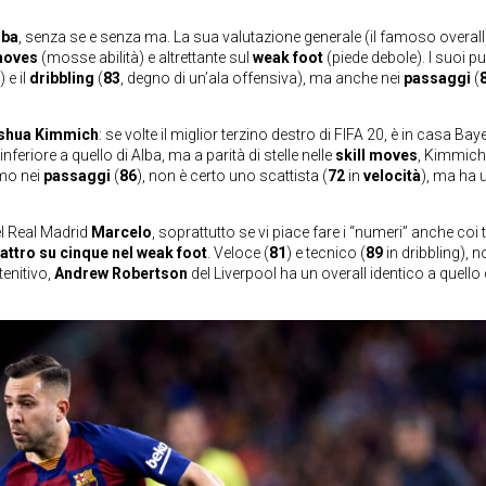
lba
, senza se e senza ma. La sua valutazione generale (il famoso overall
 moves
(mosse abilità) e altrettante sul
weak foot
(piede debole). I suoi pu
) e il
dribbling
(
83
, degno di un’ala offensiva), ma anche nei
passaggi
(
shua Kimmich
: se volte il miglior terzino destro di FIFA 20, è in casa Bay
nferiore a quello di Alba, ma a parità di stelle nelle
skill moves
, Kimmich
imo nei
passaggi
(
86
), non è certo uno scattista (
72
in
velocità
), ma ha 
del Real Madrid
Marcelo
, soprattutto se vi piace fare i “numeri” anche coi t
attro su cinque nel weak foot
. Veloce (
81
) e tecnico (
89
in dribbling), 
tenitivo,
Andrew Robertson
del Liverpool ha un overall identico a quello 