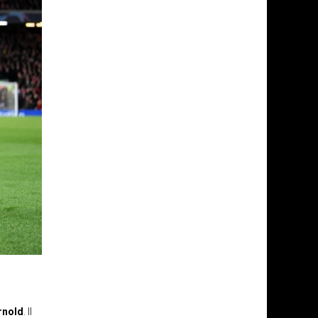
rnold
. Il