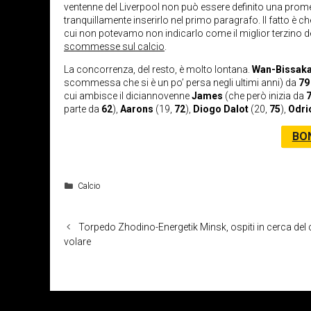
ventenne del Liverpool non può essere definito una prome
tranquillamente inserirlo nel primo paragrafo. Il fatto è c
cui non potevamo non indicarlo come il miglior terzino de
scommesse sul calcio
.
La concorrenza, del resto, è molto lontana.
Wan-Bissak
scommessa che si è un po’ persa negli ultimi anni) da
79
cui ambisce il diciannovenne
James
(che però inizia da
parte da
62
),
Aarons
(19,
72
),
Diogo Dalot
(20,
75
),
Odri
BO
Categorie
Calcio
Torpedo Zhodino-Energetik Minsk, ospiti in cerca del 
volare