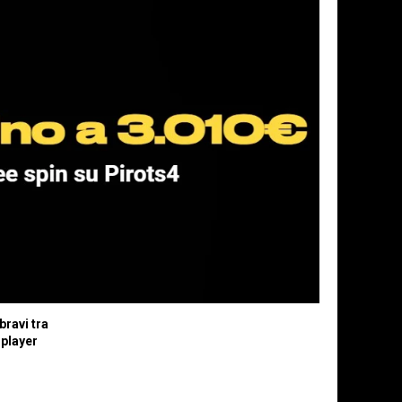
 bravi tra
 player