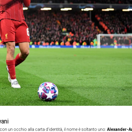
vani
, con un occhio alla carta d’identità, il nome è soltanto uno:
Alexander-A