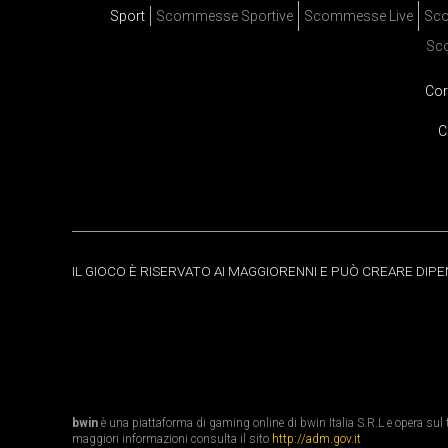
Sport
Scommesse Sportive
Scommesse Live
Sco
Sc
Cor
C
IL GIOCO È RISERVATO AI MAGGIORENNI E PUÒ CREARE DIP
bwin
è una piattaforma di gaming online di bwin Italia S.R.L e opera sul te
maggiori informazioni consulta il sito
http://adm.gov.it