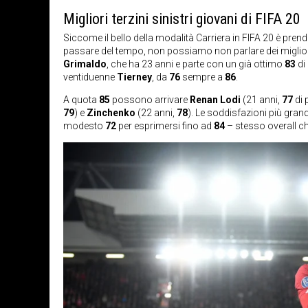
Migliori terzini sinistri giovani di FIFA 20
Siccome il bello della modalità Carriera in FIFA 20 è prend
passare del tempo, non possiamo non parlare dei migliori te
Grimaldo
, che ha 23 anni e parte con un già ottimo
83
di 
ventiduenne
Tierney
, da
76
sempre a
86
.
A quota
85
possono arrivare
Renan Lodi
(21 anni,
77
di 
79
) e
Zinchenko
(22 anni,
78
). Le soddisfazioni più gran
modesto
72
per esprimersi fino ad
84
– stesso overall c