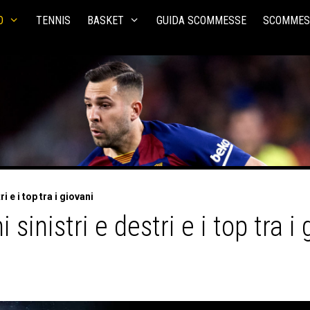
O
TENNIS
BASKET
GUIDA SCOMMESSE
SCOMMES
ri e i top tra i giovani
i sinistri e destri e i top tra i