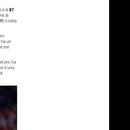
) è di
87
.
nti di
81
) e nella
ern
 ha un
un bel
erzini: ha
non è una
di