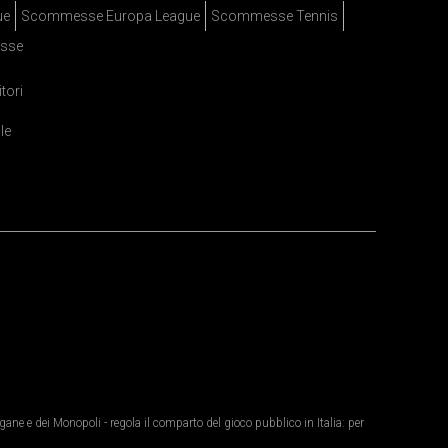
ue
Scommesse Europa League
Scommesse Tennis
sse
itori
le
ane e dei Monopoli - regola il comparto del gioco pubblico in Italia: per