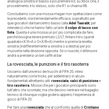
analogica sinistra in basso e poi premere R3; su Xbox One, il
procedimento è lo stesso, solo che R1 si chiama RB.
Concludiamo con una mossa magari non spettacolare come
le precedenti, ma tremendamente efficace, soprattutto per
quei giocatori dal baricentro basso (alla
Adel Taarabt
, per
intenderci) che ne hanno fatto un’arte:
il colpo di tacco con
finta
. Questa è una mossa un po’ più complicata da fare,
perché bisogna tenere premuto L2/LT, fintare il tiro (quindi
quadrato+X/X+A o O+X/B+A) mentre si preme la levetta
sinistra (indifferentemente a sinistra o a destra) per poi
muoverla nella direzione opposta. Se ci riuscite, il difensore
andrà a prendersi un bel caffè al bar.
La rovesciata, le punizioni e il tiro rasoterra
Usciamo dall’universo dei trucchi di FIFA 20, intesi
naturalmente come tricks, per addentrarci in alcuni
fondamentali altrettanto utili:
rovesciata
,
calci di punizione
e
tiro rasoterra
. Mosse che per i giocatori principianti sono
tutt’altro che scontate, ma che devono rientrare nel bagaglio
tecnico di chiunque voglia godersi appieno l’esperienza di
gioco di FIFA 20.
Per fare una
rovesciata
che al confronto quella di
Cristiano