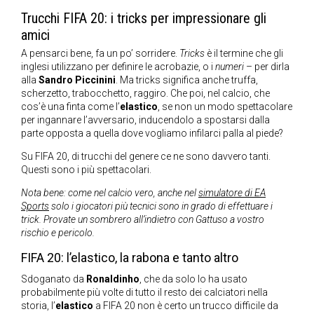
Trucchi FIFA 20: i tricks per impressionare gli
amici
A pensarci bene, fa un po’ sorridere.
Tricks
è il termine che gli
inglesi utilizzano per definire le acrobazie, o i
numeri
– per dirla
alla
Sandro Piccinini
. Ma tricks significa anche truffa,
scherzetto, trabocchetto, raggiro. Che poi, nel calcio, che
cos’è una finta come l’
elastico
, se non un modo spettacolare
per ingannare l’avversario, inducendolo a spostarsi dalla
parte opposta a quella dove vogliamo infilarci palla al piede?
Su FIFA 20, di trucchi del genere ce ne sono davvero tanti.
Questi sono i più spettacolari.
Nota bene: come nel calcio vero, anche nel
simulatore di EA
Sports
solo i giocatori più tecnici sono in grado di effettuare i
trick. Provate un sombrero all’indietro con Gattuso a vostro
rischio e pericolo.
FIFA 20: l’elastico, la rabona e tanto altro
Sdoganato da
Ronaldinho
, che da solo lo ha usato
probabilmente più volte di tutto il resto dei calciatori nella
storia, l’
elastico
a FIFA 20 non è certo un trucco difficile da