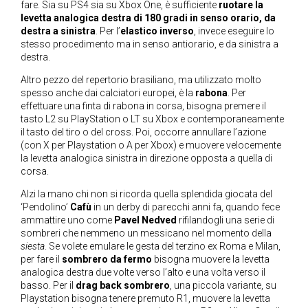
fare. Sia su PS4 sia su Xbox One, è sufficiente
ruotare la
levetta analogica destra di 180 gradi in senso orario, da
destra a sinistra
. Per l’
elastico inverso
, invece eseguire lo
stesso procedimento ma in senso antiorario, e da sinistra a
destra.
Altro pezzo del repertorio brasiliano, ma utilizzato molto
spesso anche dai calciatori europei, è la
rabona
. Per
effettuare una finta di rabona in corsa, bisogna premere il
tasto L2 su PlayStation o LT su Xbox e contemporaneamente
il tasto del tiro o del cross. Poi, occorre annullare l’azione
(con X per Playstation o A per Xbox) e muovere velocemente
la levetta analogica sinistra in direzione opposta a quella di
corsa.
Alzi la mano chi non si ricorda quella splendida giocata del
‘Pendolino’
Cafù
in un derby di parecchi anni fa, quando fece
ammattire uno come
Pavel Nedved
rifilandogli una serie di
sombreri che nemmeno un messicano nel momento della
siesta
. Se volete emulare le gesta del terzino ex Roma e Milan,
per fare il
sombrero da fermo
bisogna muovere la levetta
analogica destra due volte verso l’alto e una volta verso il
basso. Per il
drag back sombrero
, una piccola variante, su
Playstation bisogna tenere premuto R1, muovere la levetta