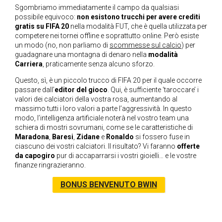
Sgombriamo immediatamente il campo da qualsiasi
possibile equivoco:
non esistono trucchi per avere crediti
gratis su FIFA 20
nella modalità FUT, che è quella utilizzata per
competere nei tornei offline e soprattutto online. Però esiste
un modo (no, non parliamo di
scommesse sul calcio
) per
guadagnare una montagna di denaro nella
modalità
Carriera
, praticamente senza alcuno sforzo.
Questo, sì, è un piccolo trucco di FIFA 20 per il quale occorre
passare dall’
editor del gioco
. Qui, è sufficiente ‘taroccare’ i
valori dei calciatori della vostra rosa, aumentando al
massimo tutti i loro valori a parte l’aggressività. In questo
modo, l’intelligenza artificiale noterà nel vostro team una
schiera di mostri sovrumani, come se le caratteristiche di
Maradona
,
Baresi
,
Zidane
e
Ronaldo
si fossero fuse in
ciascuno dei vostri calciatori. Il risultato? Vi faranno
offerte
da capogiro
pur di accaparrarsi i vostri gioielli… e le vostre
finanze ringrazieranno.
BONUS BENVENUTO BWIN