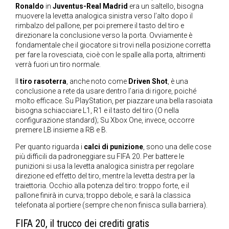
Ronaldo
in
Juventus-Real Madrid
era un saltello, bisogna
muovere la levetta analogica sinistra verso l’alto dopo il
rimbalzo del pallone, per poi premere il tasto del tiro e
direzionare la conclusione verso la porta. Ovviamente è
fondamentale che il giocatore si trovi nella posizione corretta
per fare la rovesciata, cioè con le spalle alla porta, altrimenti
verrà fuori un tiro normale.
Il
tiro rasoterra
, anche noto come
Driven Shot
, è una
conclusione a rete da usare dentro l’aria di rigore, poiché
molto efficace. Su PlayStation, per piazzare una bella rasoiata
bisogna schiacciare L1, R1 e il tasto del tiro (O nella
configurazione standard); Su Xbox One, invece, occorre
premere LB insieme a RB e B.
Per quanto riguarda i
calci di punizione
, sono una delle cose
più difficili da padroneggiare su FIFA 20. Per battere le
punizioni si usa la levetta analogica sinistra per regolare
direzione ed effetto del tiro, mentre la levetta destra per la
traiettoria. Occhio alla potenza del tiro: troppo forte, e il
pallone finirà in curva; troppo debole, e sarà la classica
telefonata al portiere (sempre che non finisca sulla barriera).
FIFA 20, il trucco dei crediti gratis