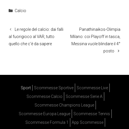
Categorie
Calcio
Le regole del calcio: dai falli
Panathinaikos-Olimpia
al fuorigioco al VAR, tutto
Milano: coi Playoff in tasca,
quello che c’è da sapere
Messina vuole blindare il 4°
posto
Sport
Scommesse Sportive
Scommesse Live
Scommesse Calcio
Scommesse Serie A
Scommesse Champions League
Scommesse Europa League
Scommesse Tennis
Scommesse Formula 1
App Scommesse