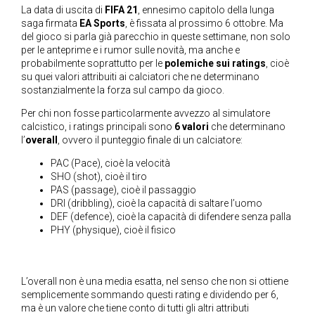
La data di uscita di
FIFA 21
, ennesimo capitolo della lunga
saga firmata
EA Sports
, è fissata al prossimo 6 ottobre. Ma
del gioco si parla già parecchio in queste settimane, non solo
per le anteprime e i rumor sulle novità, ma anche e
probabilmente soprattutto per le
polemiche sui ratings
, cioè
su quei valori attribuiti ai calciatori che ne determinano
sostanzialmente la forza sul campo da gioco.
Per chi non fosse particolarmente avvezzo al simulatore
calcistico, i ratings principali sono
6 valori
che determinano
l’
overall
, ovvero il punteggio finale di un calciatore:
PAC (Pace), cioè la velocità
SHO (shot), cioè il tiro
PAS (passage), cioè il passaggio
DRI (dribbling), cioè la capacità di saltare l’uomo
DEF (defence), cioè la capacità di difendere senza palla
PHY (physique), cioè il fisico
L’overall non è una media esatta, nel senso che non si ottiene
semplicemente sommando questi rating e dividendo per 6,
ma è un valore che tiene conto di tutti gli altri attributi