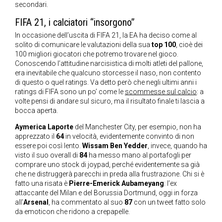
secondari.
FIFA 21, i calciatori “insorgono”
In occasione dell’uscita di FIFA 21, la EA ha deciso come al
solito di comunicare le valutazioni della sua
top 100
, cioè dei
100 migliori giocatori che potremo trovare nel gioco.
Conoscendo l’attitudine narcisistica di molti atleti del pallone,
era inevitabile che qualcuno storcesse il naso, non contento
di questo o quel ratings. Va detto però che negli ultimi anni i
ratings di FIFA sono un po’ come le
scommesse sul calcio
: a
volte pensi di andare sul sicuro, ma il risultato finale ti lascia a
bocca aperta.
Aymerica Laporte
del Manchester City, per esempio, non ha
apprezzato il
64
in velocità, evidentemente convinto di non
essere poi così lento.
Wissam Ben Yedder
, invece, quando ha
visto il suo overall di
84
ha messo mano al portafogli per
comprare uno stock di joypad, perché evidentemente sa già
che ne distruggerà parecchi in preda alla frustrazione. Chi si è
fatto una risata è
Pierre-Emerick Aubameyang
: l’ex
attaccante del Milan e del Borussia Dortmund, oggi in forza
all’
Arsenal
, ha commentato al suo
87
con un tweet fatto solo
da emoticon che ridono a crepapelle.