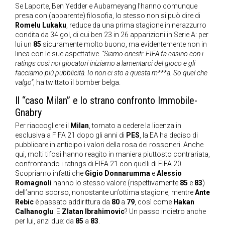
Se Laporte, Ben Yedder e Aubameyang l’hanno comunque
presa con (apparente) filosofia, lo stesso non si può dire di
Romelu Lukaku
, reduce da una prima stagione in nerazzurro
condita da 34 gol, di cui ben 23 in 26 apparizioni in Serie A: per
lui un
85
sicuramente molto buono, ma evidentemente non in
linea con le sue aspettative.
“Siamo onesti: FIFA fa casino con i
ratings così noi giocatori iniziamo a lamentarci del gioco e gli
facciamo più pubblicità. Io non ci sto a questa m***a. So quel che
valgo”
, ha twittato il bomber belga.
Il “caso Milan” e lo strano confronto Immobile-
Gnabry
Per riaccogliere il
Milan
, tornato a cedere la licenza in
esclusiva a FIFA 21 dopo gli anni di
PES
, la EA ha deciso di
pubblicare in anticipo i valori della rosa dei rossoneri. Anche
qui, molti tifosi hanno reagito in maniera piuttosto contrariata,
confrontando i ratings di FIFA 21 con quelli di FIFA 20.
Scopriamo infatti che
Gigio Donnarumma
e
Alessio
Romagnoli
hanno lo stesso valore (rispettivamente
85
e
83
)
dell’anno scorso, nonostante un’ottima stagione, mentre
Ante
Rebic
è passato addirittura da
80
a
79
, così come
Hakan
Calhanoglu
. E
Zlatan Ibrahimovic
? Un passo indietro anche
per lui, anzi due: da
85
a
83
.