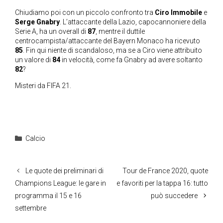
Chiudiamo poi con un piccolo confronto tra
Ciro Immobile
e
Serge Gnabry
. L’attaccante della Lazio, capocannoniere della
Serie A, ha un overall di
87
, mentre il duttile
centrocampista/attaccante del Bayern Monaco ha ricevuto
85
. Fin qui niente di scandaloso, ma se a Ciro viene attribuito
un valore di
84
in velocità, come fa Gnabry ad avere soltanto
82
?
Misteri da FIFA 21.
Categorie
Calcio
Le quote dei preliminari di
Tour de France 2020, quote
Champions League: le gare in
e favoriti per la tappa 16: tutto
programma il 15 e 16
può succedere
settembre