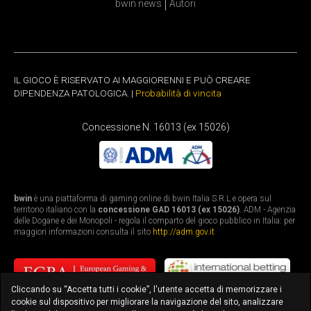
bwin news
Autori
IL GIOCO È RISERVATO AI MAGGIORENNI E PUÒ CREARE
DIPENDENZA PATOLOGICA. |
Probabilità di vincita
Concessione N. 16013 (ex 15026)
bwin
è una piattaforma di gaming online di bwin Italia S.R.L e opera sul
territorio italiano con la
concessione GAD 16013 (ex 15026)
. ADM - Agenzia
delle Dogane e dei Monopoli - regola il comparto del gioco pubblico in Italia: per
maggiori informazioni consulta il sito
http://adm.gov.it
Cliccando su “Accetta tutti i cookie”, l'utente accetta di memorizzare i
cookie sul dispositivo per migliorare la navigazione del sito, analizzare