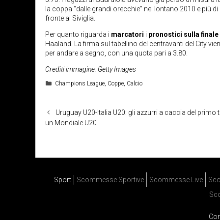
la coppa “dalle grandi orecchie” nel lontano 2010 e più di
fronte al Siviglia.
Per quanto riguarda i
marcatori
i
pronostici sulla fina
Haaland. La firma sul tabellino del centravanti del City vie
per andare a segno, con una quota pari a 3.80.
Crediti immagine: Getty Images
Categorie
Champions League
,
Coppe
,
Calcio
Uruguay U20-Italia U20: gli azzurri a caccia del primo 
un Mondiale U20
Sport
Scommesse Sportive
Scommesse Live
Sco
Sc
Cor