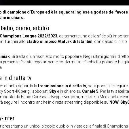
lo di campione d’Europa ed è la squadra inglese a godere del favore
che in chiaro.
dio, orario, arbitro
di Champions League 2022/2023
, certamente una delle sfide più importan
in Turchia allo
stadio olimpico Atatürk di Istanbul
, con calcio d’inizio
iniak
. Si tratta di un fischietto molto popolare. Negli ultimi giorni il diretto
a presenza è stata regolarmente confermata. Il fischietto polacco ha già
a.
in diretta tv
er quanto riguarda la
trasmissione in diretta tv
, sarà possibile seguire i
Sky Sport 4K per gli abbonati
Sky
e in chiaro su
Canale 5
. Per la tv satellita
omposto da Fabio Caressa e Beppe Bergomi, mentre su Mediaset i telecr
 seguire l’incontro anche in diretta streaming disponibile su
NOW
,
Sky
y-Inter
nter presentano un unico, piccolo dubbio in vista della finale di Champions