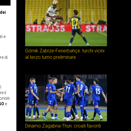
 dei
ti e
Górnik Zabrze-Fenerbahçe: turchi vicini
al terzo turno preliminare
re di
l
re il
onisti
GO
e
Dinamo Zagabria-Thun: croati favoriti