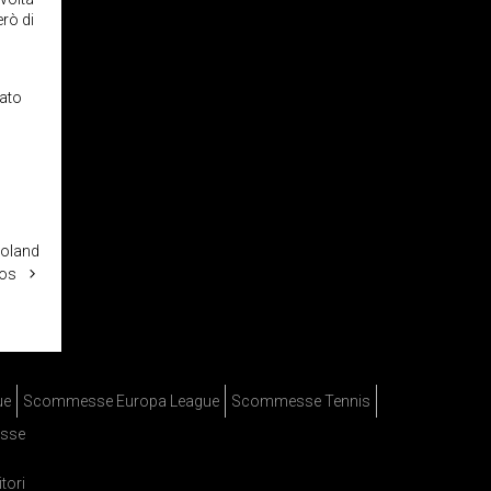
erò di
tato
Roland
os
ue
Scommesse Europa League
Scommesse Tennis
sse
itori