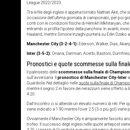
League 2022/2023.
Tra le file degli inglesi è appena tornato Nathan Aké, che 
occasione dell’ultima giornata di campionato, per poi giocar
conti con le condizioni fisiche di Henrikh Mkhitaryan, ch
entrambi si profila l’ipotesi della panchina. In avanti, inv
Haaland, mentre Simone Inzaghi punterà su Edin Dzeko 
Manchester City (3-2-4-1):
Ederson; Walker, Dias, Akanji
Inter (3-5-2):
Onana; Darmian, Acerbi, Bastoni; Dumfries, 
Pronostici e quote scommesse sulla fina
Il palinsesto delle
scommesse sulla finale di Champion
sull’avversaria. Il
pronostico di Manchester City-Inter
a
Guardiola. Nel dettaglio nelle
quote sulla finale di Champ
mentre il segno 2 in favore dei nerazzurri viene offerto a 6
4.20.
Dall’incontro ci si attende un elevato numero di reti. Per 
viene indicato a 1.90 mentre l’over 2.5 (3 o più gol) viene
Ovviamente il Manchester City è ampiamente favorito anc
trofeo. Il successo degli inglesi nelle quote antepost vi
3.75. I ragazzi di Guardiola avevano già perso di misura la 