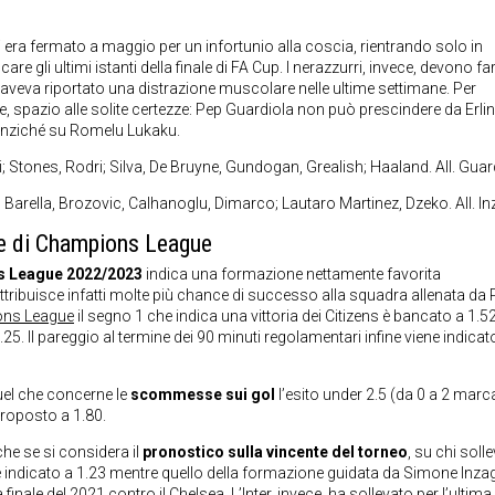
si era fermato a maggio per un infortunio alla coscia, rientrando solo in
e gli ultimi istanti della finale di FA Cup. I nerazzurri, invece, devono far
e aveva riportato una distrazione muscolare nelle ultime settimane. Per
ece, spazio alle solite certezze: Pep Guardiola non può prescindere da Erli
anziché su Romelu Lukaku.
; Stones, Rodri; Silva, De Bruyne, Gundogan, Grealish; Haaland. All. Guar
Barella, Brozovic, Calhanoglu, Dimarco; Lautaro Martinez, Dzeko. All. In
le di Champions League
s League 2022/2023
indica una formazione nettamente favorita
ttribuisce infatti molte più chance di successo alla squadra allenata da
ions League
il segno 1 che indica una vittoria dei Citizens è bancato a 1.52
.25. Il pareggio al termine dei 90 minuti regolamentari infine viene indicat
quel che concerne le
scommesse sui gol
l’esito under 2.5 (da 0 a 2 marc
 proposto a 1.80.
he se si considera il
pronostico sulla vincente del torneo
, su chi solle
ene indicato a 1.23 mentre quello della formazione guidata da Simone Inza
finale del 2021 contro il Chelsea. L’Inter, invece, ha sollevato per l’ultima