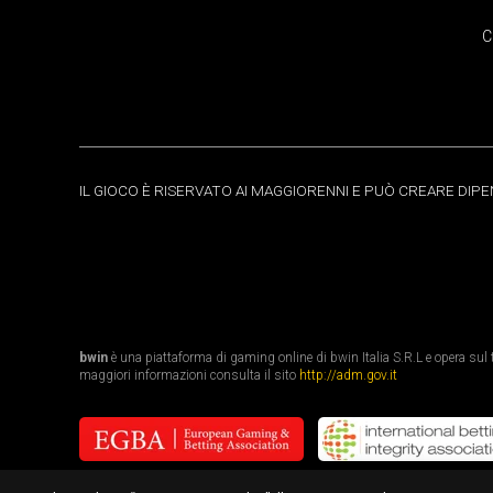
C
IL GIOCO È RISERVATO AI MAGGIORENNI E PUÒ CREARE DIP
bwin
è una piattaforma di gaming online di bwin Italia S.R.L e opera sul te
maggiori informazioni consulta il sito
http://adm.gov.it