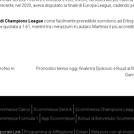
 recente, nel 2020, aveva disputato la finale di Europa League, cadendo p
le di Champions League
come facilmente prevedibile sorridono ad Erling
ne quotata a 1.61, mentre tra i nerazzurri è Lautaro Martinez il più accredi
trofeo in
Pronostici tennis oggi: finale tra Djokovic e Ruud al 
Garr
mmesse Calcio
Scommesse Serie A
Scommesse Champions Leag
ommesse Formula 1
App Scommesse
Bonus di Benvenuto Scomme
porate Link
Programma di Affiliazione
Entain
Relazioni con gli invest