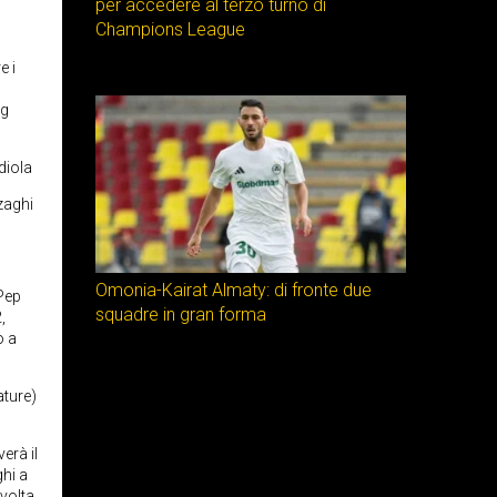
per accedere al terzo turno di
Champions League
e i
ng
diola
zaghi
Omonia-Kairat Almaty: di fronte due
 Pep
squadre in gran forma
,
o a
ature)
verà il
ghi a
 volta