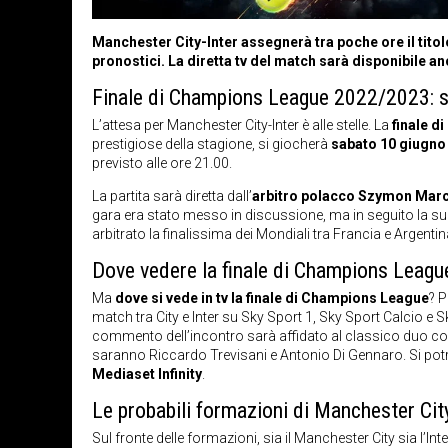
Manchester City-Inter assegnerà tra poche ore il tito
pronostici. La diretta tv del match sarà disponibile an
Finale di Champions League 2022/2023: sta
L’attesa per Manchester City-Inter è alle stelle. La
finale 
prestigiose della stagione, si giocherà
sabato 10 giugno
previsto alle ore 21.00.
La partita sarà diretta dall’
arbitro polacco Szymon Marc
gara era stato messo in discussione, ma in seguito la su
arbitrato la finalissima dei Mondiali tra Francia e Argentin
Dove vedere la finale di Champions League 
Ma
dove si vede in tv la finale di Champions League
? P
match tra City e Inter su Sky Sport 1, Sky Sport Calcio e 
commento dell’incontro sarà affidato al classico duo c
saranno Riccardo Trevisani e Antonio Di Gennaro. Si potrà
Mediaset Infinity
.
Le probabili formazioni di Manchester Cit
Sul fronte delle formazioni, sia il Manchester City sia l’I