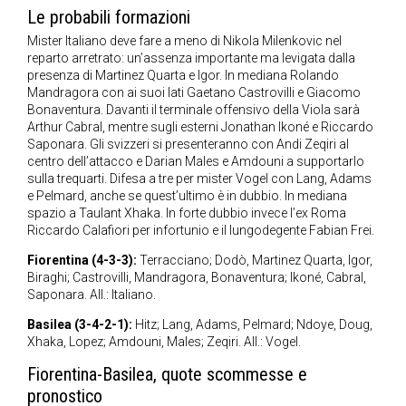
Le probabili formazioni
Mister Italiano deve fare a meno di Nikola Milenkovic nel
reparto arretrato: un’assenza importante ma levigata dalla
presenza di Martinez Quarta e Igor. In mediana Rolando
Mandragora con ai suoi lati Gaetano Castrovilli e Giacomo
Bonaventura. Davanti il terminale offensivo della Viola sarà
Arthur Cabral, mentre sugli esterni Jonathan Ikoné e Riccardo
Saponara. Gli svizzeri si presenteranno con Andi Zeqiri al
centro dell’attacco e Darian Males e Amdouni a supportarlo
sulla trequarti. Difesa a tre per mister Vogel con Lang, Adams
e Pelmard, anche se quest’ultimo è in dubbio. In mediana
spazio a Taulant Xhaka. In forte dubbio invece l’ex Roma
Riccardo Calafiori per infortunio e il lungodegente Fabian Frei.
Fiorentina (4-3-3):
Terracciano; Dodò, Martinez Quarta, Igor,
Biraghi; Castrovilli, Mandragora, Bonaventura; Ikoné, Cabral,
Saponara. All.: Italiano.
Basilea (3-4-2-1):
Hitz; Lang, Adams, Pelmard; Ndoye, Doug,
Xhaka, Lopez; Amdouni, Males; Zeqiri. All.: Vogel.
Fiorentina-Basilea, quote scommesse e
pronostico