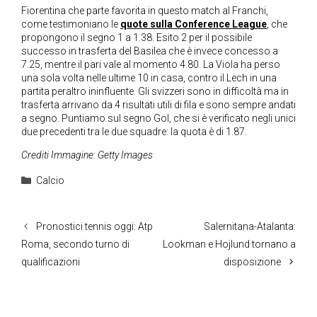
Fiorentina che parte favorita in questo match al Franchi,
come testimoniano le
quote sulla Conference League
, che
propongono il segno 1 a 1.38. Esito 2 per il possibile
successo in trasferta del Basilea che è invece concesso a
7.25, mentre il pari vale al momento 4.80. La Viola ha perso
una sola volta nelle ultime 10 in casa, contro il Lech in una
partita peraltro ininfluente. Gli svizzeri sono in difficoltà ma in
trasferta arrivano da 4 risultati utili di fila e sono sempre andati
a segno. Puntiamo sul segno Gol, che si è verificato negli unici
due precedenti tra le due squadre: la quota è di 1.87.
Crediti Immagine: Getty Images
Categorie
Calcio
Pronostici tennis oggi: Atp
Salernitana-Atalanta:
Roma, secondo turno di
Lookman e Hojlund tornano a
qualificazioni
disposizione