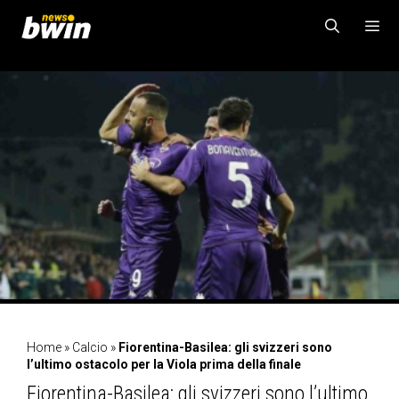
Vai
al
contenuto
MENU
Home
»
Calcio
»
Fiorentina-Basilea: gli svizzeri sono
l’ultimo ostacolo per la Viola prima della finale
Fiorentina-Basilea: gli svizzeri sono l’ultimo