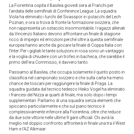
La Fiorentina ospita il Basilea giovedì sera al Franchi per
l’andata delle semifinali di Conference League. La squadra
Viola ha eliminato i turchi del Sivasspor e i polacchi del Lech
Poznan, e ora si trova di fronte la formazione svizzera, che
non rappresenta un ostacolo insormontabile. I ragazzi allenati
da Vincenzo Italiano devono affrontare un finale di stagione
ricco di impegni ed emozioni perché oltre a questa semifinale
europea hanno anche da giocare la finale di Coppa Italia con
l’Inter. Per i gigliati le tante soluzioni in rosa sono un vantaggio
e la voglia di chiudere con un trofeo in bacheca, che sarebbe il
primo dell’era Commisso, è davvero tanto.
Passiamo al Basilea, che occupa solamente il quinto posto in
classifica nel campionato svizzero e che sulla carta ha meno
chance dei toscani per raggiungere la finale di Praga. La
squadra guidata dal tecnico tedesco Heiko Vogel ha eliminato
i francesi del Nizza ai quarti di finale, ma solo dopo i tempi
supplementari. Parliamo di una squadra senza elementi che
spiccano particolarmente e che sul piano tecnico è
complessivamente inferiore alla Fiorentina, oltre che reduce
da due sole vittorie nelle ultime 9 gare ufficiali. Chi avrà la
meglio nel doppio confronto affronterà in finale una tra il West
Ham e l’AZ Alkmaar.