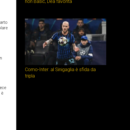
non Basic, Dea favorita
parto
olare
n
Como-Inter: al Sinigaglia è sfida da
tripla
vece
 è