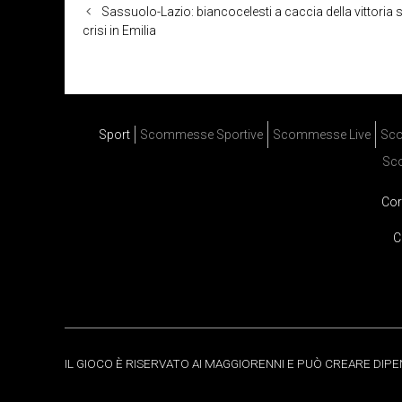
Sassuolo-Lazio: biancocelesti a caccia della vittoria 
crisi in Emilia
Sport
Scommesse Sportive
Scommesse Live
Sco
Sc
Cor
C
IL GIOCO È RISERVATO AI MAGGIORENNI E PUÒ CREARE DIP