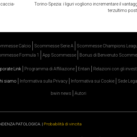
scaccia-
Torino-Spezia: i liguri vogliono incrementare il vantagg
terzultimo po
mmesse Calcio
Scommesse Serie A
Scommesse Champions Leag
ommesse Formula 1
App Scommesse
Bonus di Benvenuto Scomme
porate Link
Programma di Affiliazione
Entain
Relazioni con gli invest
hi siamo
Informativa sulla Privacy
Informativa sui Cookie
Sede Lega
bwin news
Autori
ENDENZA PATOLOGICA. |
Probabilità di vincita