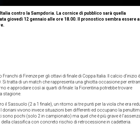
 Italia contro la Sampdoria. La cornice di pubblico sarà quella
ata giovedì 12 gennaio alle ore 18.00. Il pronostico sembra essere a
re.
anchi di Firenze per gli ottavi di finale di Coppa Italia. Il calcio d’inizio 
00. Si tratta di un match che rappresenta una ghiotta occasione per entra
o e approdare così ai quarti di finale: la Fiorentina potrebbe trovare
a stagione.
 il Sassuolo (2 a 1 finale), un ritorno ai tre punti per la viola che era re
 I doriani vivono invece situazioni ben differenti ed occupano la penulti
hiati sono pochi (solo 2 in campionato) ma quel che è più grave è l’assenza
 della classifica con concreto rischio di retrocessione in cadetteria.