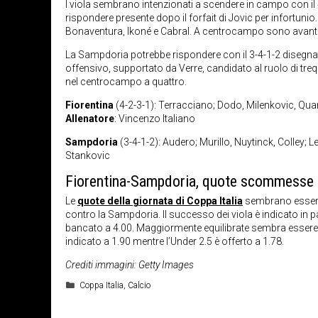
I viola sembrano intenzionati a scendere in campo con il
rispondere presente dopo il forfait di Jovic per infortunio. 
Bonaventura, Ikoné e Cabral. A centrocampo sono avant
La Sampdoria potrebbe rispondere con il 3-4-1-2 disegnat
offensivo, supportato da Verre, candidato al ruolo di trequ
nel centrocampo a quattro.
Fiorentina
(4-2-3-1): Terracciano; Dodo, Milenkovic, Qua
Allenatore
: Vincenzo Italiano
Sampdoria
(3-4-1-2): Audero; Murillo, Nuytinck, Colley; 
Stankovic
Fiorentina-Sampdoria, quote scommesse 
Le
quote della giornata di Coppa Italia
sembrano essere 
contro la Sampdoria. Il successo dei viola è indicato in pa
bancato a 4.00. Maggiormente equilibrate sembra essere la
indicato a 1.90 mentre l’Under 2.5 è offerto a 1.78.
Crediti immagini: Getty Images
Categorie
Coppa Italia
,
Calcio