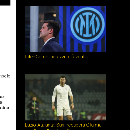
Inter-Como: nerazzurri favoriti
è
mbe le
duce
ma
 di un
Lazio-Atalanta: Sarri recupera Gila ma