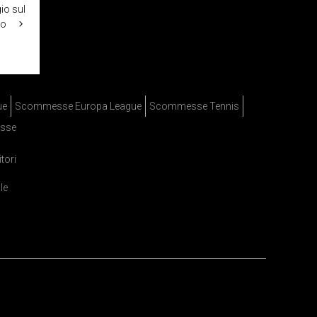
io sul
sto
ue
Scommesse Europa League
Scommesse Tennis
sse
itori
le