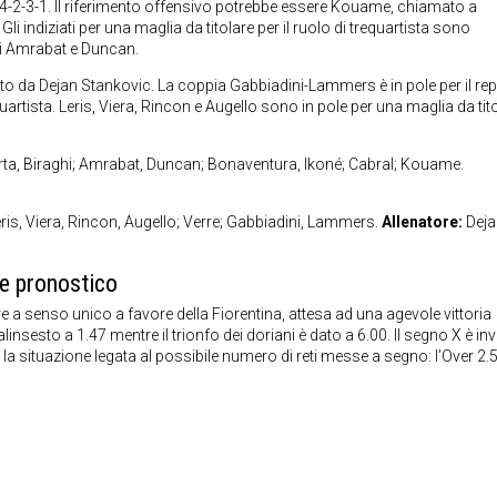
 4-2-3-1. Il riferimento offensivo potrebbe essere Kouame, chiamato a
Gli indiziati per una maglia da titolare per il ruolo di trequartista sono
i Amrabat e Duncan.
o da Dejan Stankovic. La coppia Gabbiadini-Lammers è in pole per il re
artista. Leris, Viera, Rincon e Augello sono in pole per una maglia da tit
rta, Biraghi; Amrabat, Duncan; Bonaventura, Ikoné; Cabral; Kouame.
Leris, Viera, Rincon, Augello; Verre; Gabbiadini, Lammers.
Allenatore:
Deja
e pronostico
a senso unico a favore della Fiorentina, attesa ad una agevole vittoria
linsesto a 1.47 mentre il trionfo dei doriani è dato a 6.00. Il segno X è in
 situazione legata al possibile numero di reti messe a segno: l’Over 2.5