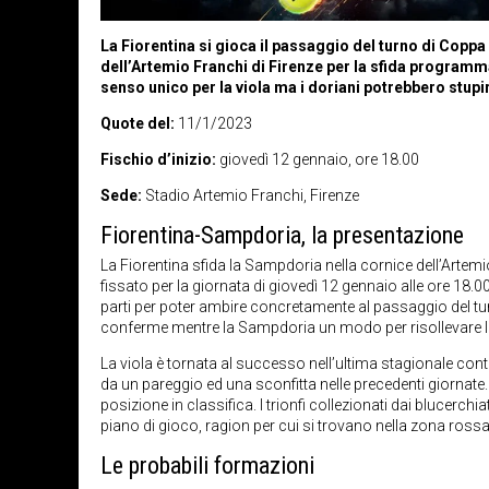
La Fiorentina si gioca il passaggio del turno di Coppa
dell’Artemio Franchi di Firenze per la sfida programm
senso unico per la viola ma i doriani potrebbero stupi
Quote del:
11/1/2023
Fischio d’inizio:
giovedì 12 gennaio, ore 18.00
Sede:
Stadio Artemio Franchi, Firenze
Fiorentina-Sampdoria, la presentazione
La Fiorentina sfida la Sampdoria nella cornice dell’Artemio Fr
fissato per la giornata di giovedì 12 gennaio alle ore 18.
parti per poter ambire concretamente al passaggio del turn
conferme mentre la Sampdoria un modo per risollevare l
La viola è tornata al successo nell’ultima stagionale contro
da un pareggio ed una sconfitta nelle precedenti giornate.
posizione in classifica. I trionfi collezionati dai blucerc
piano di gioco, ragion per cui si trovano nella zona rossa
Le probabili formazioni