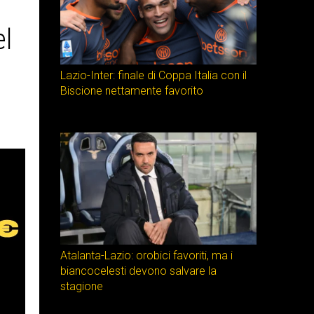
el
Lazio-Inter: finale di Coppa Italia con il
Biscione nettamente favorito
Atalanta-Lazio: orobici favoriti, ma i
biancocelesti devono salvare la
stagione