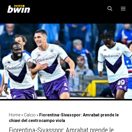
Vai
al
contenuto
MENU
Home
»
Calcio
»
Fiorentina-Sivasspor: Amrabat prende le
chiavi del centrocampo viola
Fiorentina-Sivasspor: Amrabat prende le