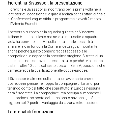
Fiorentina-Sivasspor, la presentazione
Fiorentina e Sivasspor si incontrano per la prima volta nella
loro storia: l’occasione è la gara d’andata per gli ottavi di finale
di Conference League, sfida in programma giovedì 9 marzo
all’Artemio Franchi.
Il percorso europeo della squadra guidata da Vincenzo
Italiano è partito a rilento ma nelle ultime uscite la squadra
viola ha convinto tutti. Ha sulla carta tutte le possibilità di
arrivare fino in fondo alla Conference League, importante
anche perché questo consentirebbe l’accesso alle
competizioni europee nella prossima stagione. Si tratta di un
aspetto da non sottovalutare soprattutto perché i viola sono
distanti oltre 10 punti dal sesto posto in Serie A, posizione che
permetterebbe la qualificazione alle coppe europee.
Il Sivasspor è, almeno sulla carta, un avversario che non
dovrebbe impensierire troppo la compagine di Italiano, pur
tenendo conto del fatto che soprattutto in Europa nessuna
gara è scontata. La compagine turca occupa al momento il
quattordicesimo posto del campionato nazionale, la Super
Lig, con soli 2 punti di vantaggio dalla zona retrocessione.
Le probabili formazioni