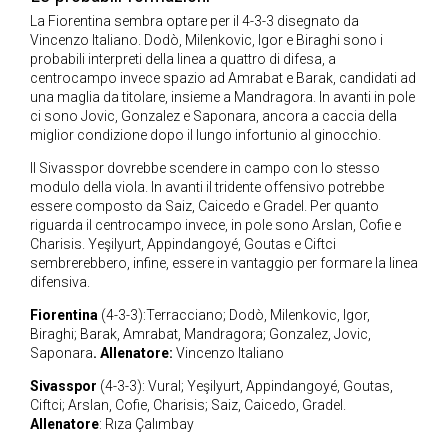
La Fiorentina sembra optare per il 4-3-3 disegnato da
Vincenzo Italiano. Dodò, Milenkovic, Igor e Biraghi sono i
probabili interpreti della linea a quattro di difesa, a
centrocampo invece spazio ad Amrabat e Barak, candidati ad
una maglia da titolare, insieme a Mandragora. In avanti in pole
ci sono Jovic, Gonzalez e Saponara, ancora a caccia della
miglior condizione dopo il lungo infortunio al ginocchio.
Il Sivasspor dovrebbe scendere in campo con lo stesso
modulo della viola. In avanti il tridente offensivo potrebbe
essere composto da Saiz, Caicedo e Gradel. Per quanto
riguarda il centrocampo invece, in pole sono Arslan, Cofie e
Charisis. Yeşilyurt, Appindangoyé, Goutas e Ciftci
sembrerebbero, infine, essere in vantaggio per formare la linea
difensiva.
Fiorentina
(4-3-3):Terracciano; Dodò, Milenkovic, Igor,
Biraghi; Barak, Amrabat, Mandragora; Gonzalez, Jovic,
Saponara
. Allenatore:
Vincenzo Italiano
Sivasspor
(4-3-3): Vural; Yeşilyurt, Appindangoyé, Goutas,
Ciftci; Arslan, Cofie, Charisis; Saiz, Caicedo, Gradel.
Allenatore
: Rıza Çalımbay