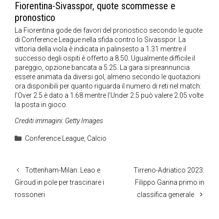
Fiorentina-Sivasspor, quote scommesse e
pronostico
La Fiorentina gode dei favori del pronostico secondo le quote
di Conference League nella sfida contro lo Sivasspor. La
vittoria della viola è indicata in palinsesto a 1.31 mentre il
successo degli ospiti è offerto a 8.50. Ugualmente difficile il
pareggio, opzione bancata a 5.25. La gara si preannuncia
essere animata da diversi gol, almeno secondo le quotazioni
ora disponibili per quanto riguarda il numero di reti nel match:
l’Over 2.5 è dato a 1.68 mentre l’Under 2.5 può valere 2.05 volte
la posta in gioco.
Crediti immagini: Getty Images
Categorie
Conference League
,
Calcio
Tottenham-Milan: Leao e
Tirreno-Adriatico 2023:
Giroud in pole per trascinare i
Filippo Ganna primo in
rossoneri
classifica generale