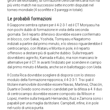
gironi del Mondiale), la formazione centroamericana non ha
più vinto match nei successivi sette incontri disputati nel
torneo mondiale (4 sconfitte e 3 pareggi in totale).
Le probabili formazioni
Il Giappone sembra optare per il 4-2-3-1 ed il CT Moriyasu ha
non pochi dubbi di formazione in vista della seconda
giornata. Se il reparto difensivo dovrebbe essere confermato
in blocco, con Sakai, Yoshida, Tomiyasu e Nagatomo
indiziati a partire dal primo minuto, e lo stesso riguarderebbe il
centrocampo, con Wataru e Morita in pole, è il reparto
offensivo a destare più di qualche dubbio. Sulla trequarti
dovrebbero agire Ito, Kamada e Kubo, ma non mancano le
alternative per il CT. In avanti l’indiziato per scendere in campo
dal primo minuto è Maeda, anche se in ballottaggio con Ueda.
Il Costa Rica dovrebbe scegliere di disporsi con lo stesso
modulo della formazione nipponica, il 4-2-3-1. Tra i pali il
titolare inamovibile dovrebbe essere Navas, Martinez, Chacón,
Duarte e Oviedo sono invece i candidati per la difesa a 4. Il duo
di centrocampo dovrebbe essere composto da Wilson e
Lopez, mentre sulla trequarti Hernandez, Ruiz e Zamora sono i
papabili per una maglia da titolare. Campbell, infine, è in pole
nel ruolo di unica punta.