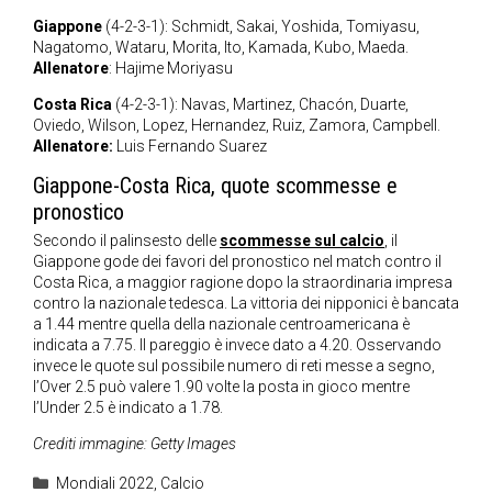
Giappone
(4-2-3-1): Schmidt, Sakai, Yoshida, Tomiyasu,
Nagatomo, Wataru, Morita, Ito, Kamada, Kubo, Maeda.
Allenatore
: Hajime Moriyasu
Costa Rica
(4-2-3-1): Navas, Martinez, Chacón, Duarte,
Oviedo, Wilson, Lopez, Hernandez, Ruiz, Zamora, Campbell.
Allenatore:
Luis Fernando Suarez
Giappone-Costa Rica, quote scommesse e
pronostico
Secondo il palinsesto delle
scommesse sul calcio
, il
Giappone gode dei favori del pronostico nel match contro il
Costa Rica, a maggior ragione dopo la straordinaria impresa
contro la nazionale tedesca. La vittoria dei nipponici è bancata
a 1.44 mentre quella della nazionale centroamericana è
indicata a 7.75. Il pareggio è invece dato a 4.20. Osservando
invece le quote sul possibile numero di reti messe a segno,
l’Over 2.5 può valere 1.90 volte la posta in gioco mentre
l’Under 2.5 è indicato a 1.78.
Crediti immagine: Getty Images
Categorie
Mondiali 2022
,
Calcio