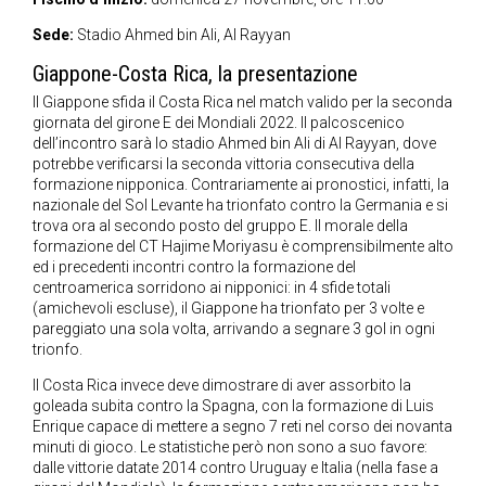
Sede:
Stadio Ahmed bin Ali, Al Rayyan
Giappone-Costa Rica, la presentazione
Il Giappone sfida il Costa Rica nel match valido per la seconda
giornata del girone E dei Mondiali 2022. Il palcoscenico
dell’incontro sarà lo stadio Ahmed bin Ali di Al Rayyan, dove
potrebbe verificarsi la seconda vittoria consecutiva della
formazione nipponica. Contrariamente ai pronostici, infatti, la
nazionale del Sol Levante ha trionfato contro la Germania e si
trova ora al secondo posto del gruppo E. Il morale della
formazione del CT Hajime Moriyasu è comprensibilmente alto
ed i precedenti incontri contro la formazione del
centroamerica sorridono ai nipponici: in 4 sfide totali
(amichevoli escluse), il Giappone ha trionfato per 3 volte e
pareggiato una sola volta, arrivando a segnare 3 gol in ogni
trionfo.
Il Costa Rica invece deve dimostrare di aver assorbito la
goleada subita contro la Spagna, con la formazione di Luis
Enrique capace di mettere a segno 7 reti nel corso dei novanta
minuti di gioco. Le statistiche però non sono a suo favore:
dalle vittorie datate 2014 contro Uruguay e Italia (nella fase a