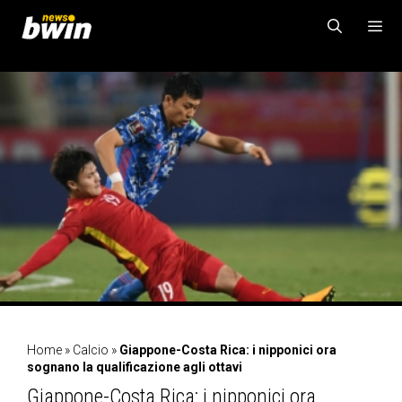
Vai
al
contenuto
MENU
Home
»
Calcio
»
Giappone-Costa Rica: i nipponici ora
sognano la qualificazione agli ottavi
Giappone-Costa Rica: i nipponici ora