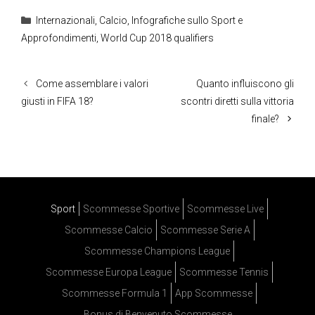
Categorie
Internazionali
,
Calcio
,
Infografiche sullo Sport e
Approfondimenti
,
World Cup 2018 qualifiers
Come assemblare i valori
Quanto influiscono gli
giusti in FIFA 18?
scontri diretti sulla vittoria
finale?
Sport
Scommesse Sportive
Scommesse Live
Scommesse Calcio
Scommesse Serie A
Scommesse Champions League
Scommesse Europa League
Scommesse Tennis
Scommesse Formula 1
App Scommesse
Bonus di Benvenuto Scommesse