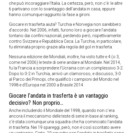
che può incoraggiare l’Italia. La certezza, però, non c’è: le altre
6 partivano con lo svantaggio dell’andata in casa, eppure
hanno comunque raggiunto la fase a gironi.
Giocare in trasferta aiuta? Turchia e Norvegia non sarebbero
d’accordo. Nel 2006, infatti, furono loro a giocare l’andata
lontano dai confini nazionali, perdendo però, rispettivamente
contro Svizzera e Repubblica Ceca. La Turchia, in particolare,
fu eliminata proprio grazie alla regola del gol in trasferta.
Nessuna edizione dei Mondiali, inoltre, ha visto tutte e 4 (o 3,
come nel 2006) le teste di serie andare al Mondiale. Nel 2014,
fu la Francia a sorprendere l’Ucraina con un complessivo 3-2.
Dopo lo 0-2 in Turchia, arrivò un clamoroso, e discusso, 3-0
al Parco dei Principi, che qualificò i campioni del Mondo nel
1998 e d’Europa nel 2000 a Brasile 2014.
Giocare l’andata in trasferta è un vantaggio
decisivo? Non proprio…
Anche includendo il Mondiale del 1998, quando non c’era
ancora il meccanismo delle teste di serie in base al ranking,
c’è stata comunque una squadra che ha cominciato l’andata
in trasferta. Nei 19 spareggi, però, non è così scontato avere