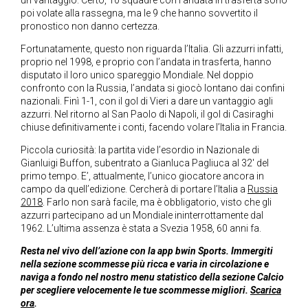
un vantaggio. Certo, 10 squadre con l’andata in trasferta sono
poi volate alla rassegna, ma le 9 che hanno sovvertito il
pronostico non danno certezza.
Fortunatamente, questo non riguarda l’Italia. Gli azzurri infatti,
proprio nel 1998, e proprio con l’andata in trasferta, hanno
disputato il loro unico spareggio Mondiale. Nel doppio
confronto con la Russia, l’andata si giocò lontano dai confini
nazionali. Finì 1-1, con il gol di Vieri a dare un vantaggio agli
azzurri. Nel ritorno al San Paolo di Napoli, il gol di Casiraghi
chiuse definitivamente i conti, facendo volare l’Italia in Francia.
Piccola curiosità: la partita vide l’esordio in Nazionale di
Gianluigi Buffon, subentrato a Gianluca Pagliuca al 32′ del
primo tempo. E’, attualmente, l’unico giocatore ancora in
campo da quell’edizione. Cercherà di portare l’Italia a
Russia
2018
. Farlo non sarà facile, ma è obbligatorio, visto che gli
azzurri partecipano ad un Mondiale ininterrottamente dal
1962. L’ultima assenza è stata a Svezia 1958, 60 anni fa.
Resta nel vivo dell’azione con la app bwin Sports. Immergiti
nella sezione scommesse più ricca e varia in circolazione e
naviga a fondo nel nostro menu statistico della sezione Calcio
per scegliere velocemente le tue scommesse migliori.
Scarica
ora
.