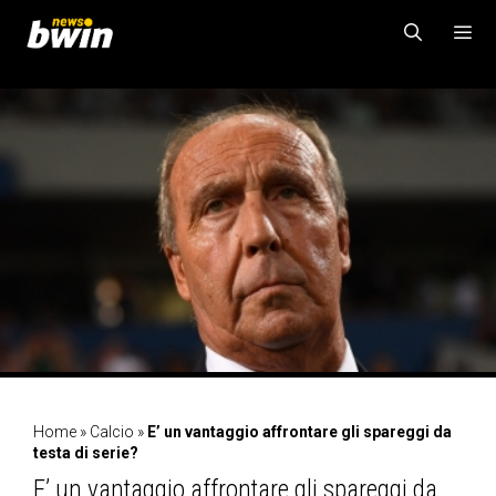
Vai
al
contenuto
MENU
Home
»
Calcio
»
E’ un vantaggio affrontare gli spareggi da
testa di serie?
E’ un vantaggio affrontare gli spareggi da