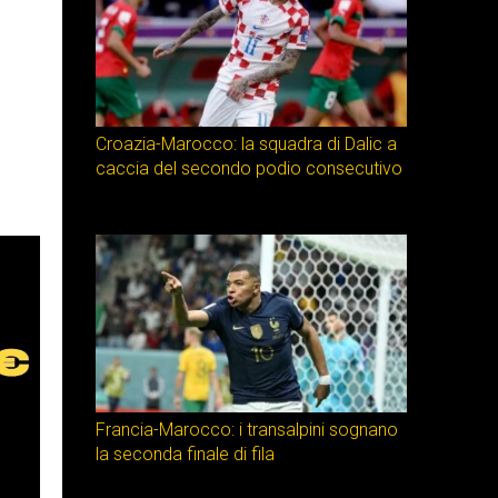
Croazia-Marocco: la squadra di Dalic a
caccia del secondo podio consecutivo
Francia-Marocco: i transalpini sognano
la seconda finale di fila