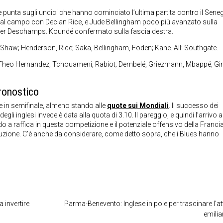
unta sugli undici che hanno cominciato l’ultima partita contro il Seneg
al campo con Declan Rice, e Jude Bellingham poco più avanzato sulla
e per Deschamps. Koundé confermato sulla fascia destra.
 Shaw; Henderson, Rice; Saka, Bellingham, Foden; Kane. All: Southgate.
Theo Hernandez; Tchouameni, Rabiot; Dembelé, Griezmann, Mbappé; Gi
ronostico
e in semifinale, almeno stando alle
quote sui Mondiali
. Il successo dei
degli inglesi invece è data alla quota di 3.10. Il pareggio, e quindi l’arrivo a
o a raffica in questa competizione e il potenziale offensivo della Francia
soluzione. C’è anche da considerare, come detto sopra, che i Blues hanno
 invertire
Parma-Benevento: Inglese in pole per trascinare l’a
emili