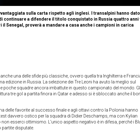
taggiata sulla carta rispetto agli inglesi. I transalpini hanno dato
 continuare a difendere il titolo conquistato in Russia quattro anni 
ri il Senegal, proverà a mandare a casa anche i campioni in carica
anche una delle sfide più classiche, ovvero quella tra Inghilterra e Francia
tima edizione in Russia. La selezione dei Tre Leoni ha avuto la meglio sul
elle poche squadre ancora imbattute in questo campionato del mondo. Gl
tura tre gol a partita finora in Qatar e adesso si è sbloccato anche il b
a delle favorite al successo finale e agli ottavi contro la Polonia hanno
 test davvero ostico per la squadra di Didier Deschamps, ma con Kylian
non esserci ottimismo. L’unico aspetto negativo è in difesa, perché i B
partite disputate.