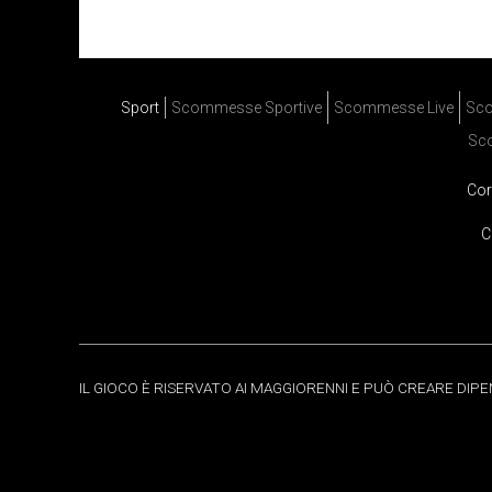
Sport
Scommesse Sportive
Scommesse Live
Sco
Sc
Cor
C
IL GIOCO È RISERVATO AI MAGGIORENNI E PUÒ CREARE DIP