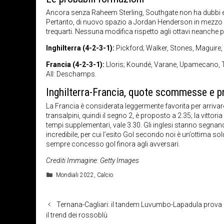
Ancora senza Raheem Sterling, Southgate non ha dubbi e p
Pertanto, di nuovo spazio a Jordan Henderson in mezzo 
trequarti. Nessuna modifica rispetto agli ottavi neanch
Inghilterra (4-2-3-1):
Pickford; Walker, Stones, Maguire,
Francia (4-2-3-1):
Lloris; Koundé, Varane, Upamecano, 
All: Deschamps.
Inghilterra-Francia, quote scommesse e p
La Francia è considerata leggermente favorita per arrivar
transalpini, quindi il segno 2, è proposto a 2.35; la vittoria 
tempi supplementari, vale 3.30. Gli inglesi stanno segnand
incredibile, per cui l’esito Gol secondo noi è un’ottima 
sempre concesso gol finora agli avversari.
Crediti Immagine: Getty Images
Categorie
Mondiali 2022
,
Calcio
Ternana-Cagliari: il tandem Luvumbo-Lapadula prova a
il trend dei rossoblù