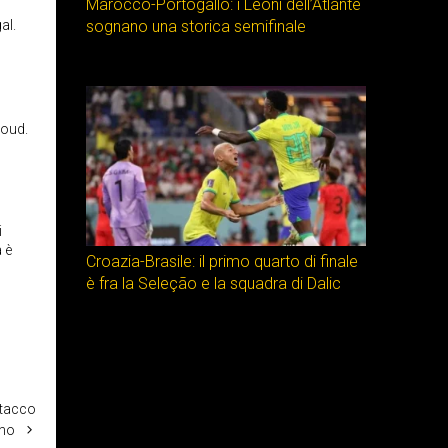
Marocco-Portogallo: i Leoni dell’Atlante
al.
sognano una storica semifinale
roud.
i
 è
Croazia-Brasile: il primo quarto di finale
è fra la Seleção e la squadra di Dalic
ttacco
ano