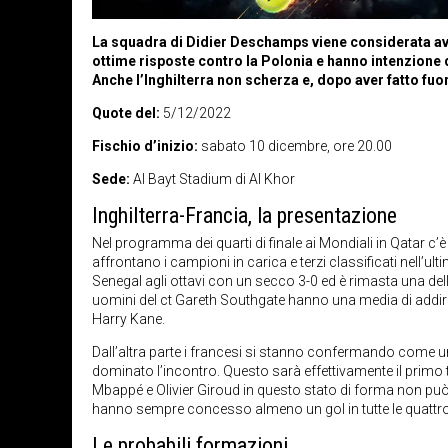
La squadra di Didier Deschamps viene considerata avvan
ottime risposte contro la Polonia e hanno intenzione di
Anche l’Inghilterra non scherza e, dopo aver fatto fuo
Quote del:
5/12/2022
Fischio d’inizio:
sabato 10 dicembre, ore 20.00
Sede:
Al Bayt Stadium di Al Khor
Inghilterra-Francia, la presentazione
Nel programma dei quarti di finale ai Mondiali in Qatar c’è 
affrontano i campioni in carica e terzi classificati nell’ul
Senegal agli ottavi con un secco 3-0 ed è rimasta una d
uomini del ct Gareth Southgate hanno una media di addirit
Harry Kane.
Dall’altra parte i francesi si stanno confermando come un
dominato l’incontro. Questo sarà effettivamente il primo
Mbappé e Olivier Giroud in questo stato di forma non può 
hanno sempre concesso almeno un gol in tutte le quattro 
Le probabili formazioni