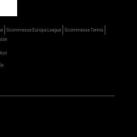
ue
Scommesse Europa League
Scommesse Tennis
sse
itori
le