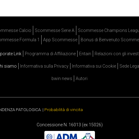
mmesse Calcio
Scommesse Serie A
Scommesse Champions Leag
ommesse Formula 1
App Scommesse
Bonus di Benvenuto Scomme
porate Link
Programma di Affiliazione
Entain
Relazioni con gli invest
hi siamo
Informativa sulla Privacy
Informativa sui Cookie
Sede Lega
bwin news
Autori
ENDENZA PATOLOGICA. |
Probabilità di vincita
Concessione N. 16013 (ex 15026)