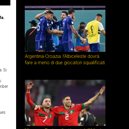
fa.
Argentina-Croazia: l’Albiceleste dovrà
fare a meno di due giocatori squalificati
. Si
i
omber
lues