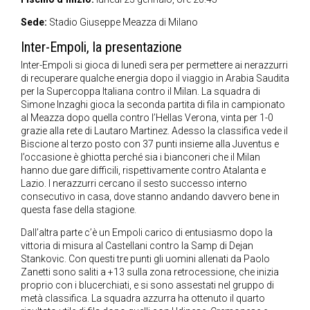
Sede:
Stadio Giuseppe Meazza di Milano
Inter-Empoli, la presentazione
Inter-Empoli si gioca di lunedì sera per permettere ai nerazzurri
di recuperare qualche energia dopo il viaggio in Arabia Saudita
per la Supercoppa Italiana contro il Milan. La squadra di
Simone Inzaghi gioca la seconda partita di fila in campionato
al Meazza dopo quella contro l’Hellas Verona, vinta per 1-0
grazie alla rete di Lautaro Martinez. Adesso la classifica vede il
Biscione al terzo posto con 37 punti insieme alla Juventus e
l’occasione è ghiotta perché sia i bianconeri che il Milan
hanno due gare difficili, rispettivamente contro Atalanta e
Lazio. I nerazzurri cercano il sesto successo interno
consecutivo in casa, dove stanno andando davvero bene in
questa fase della stagione.
Dall’altra parte c’è un Empoli carico di entusiasmo dopo la
vittoria di misura al Castellani contro la Samp di Dejan
Stankovic. Con questi tre punti gli uomini allenati da Paolo
Zanetti sono saliti a +13 sulla zona retrocessione, che inizia
proprio con i blucerchiati, e si sono assestati nel gruppo di
metà classifica. La squadra azzurra ha ottenuto il quarto