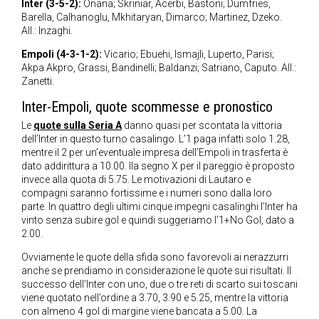
Inter (3-5-2):
Onana; Skriniar, Acerbi, Bastoni; Dumfries,
Barella, Calhanoglu, Mkhitaryan, Dimarco; Martinez, Dzeko.
All.: Inzaghi.
Empoli (4-3-1-2):
Vicario; Ebuehi, Ismajli, Luperto, Parisi;
Akpa Akpro, Grassi, Bandinelli; Baldanzi; Satriano, Caputo. All.:
Zanetti.
Inter-Empoli, quote scommesse e pronostico
Le
quote sulla Seria A
danno quasi per scontata la vittoria
dell’Inter in questo turno casalingo. L’1 paga infatti solo 1.28,
mentre il 2 per un’eventuale impresa dell’Empoli in trasferta è
dato addirittura a 10.00. Ila segno X per il pareggio è proposto
invece alla quota di 5.75. Le motivazioni di Lautaro e
compagni saranno fortissime e i numeri sono dalla loro
parte. In quattro degli ultimi cinque impegni casalinghi l’Inter ha
vinto senza subire gol e quindi suggeriamo l’1+No Gol, dato a
2.00.
Ovviamente le quote della sfida sono favorevoli ai nerazzurri
anche se prendiamo in considerazione le quote sui risultati. Il
successo dell’Inter con uno, due o tre reti di scarto sui toscani
viene quotato nell’ordine a 3.70, 3.90 e 5.25, mentre la vittoria
con almeno 4 gol di margine viene bancata a 5.00. La