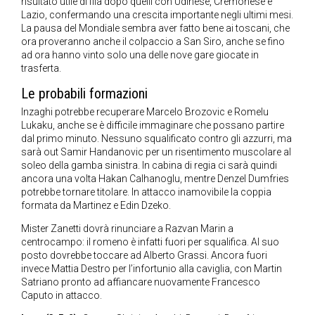
risultato utile di fila dopo quelli con Udinese, Cremonese e
Lazio, confermando una crescita importante negli ultimi mesi.
La pausa del Mondiale sembra aver fatto bene ai toscani, che
ora proveranno anche il colpaccio a San Siro, anche se fino
ad ora hanno vinto solo una delle nove gare giocate in
trasferta.
Le probabili formazioni
Inzaghi potrebbe recuperare Marcelo Brozovic e Romelu
Lukaku, anche se è difficile immaginare che possano partire
dal primo minuto. Nessuno squalificato contro gli azzurri, ma
sarà out Samir Handanovic per un risentimento muscolare al
soleo della gamba sinistra. In cabina di regia ci sarà quindi
ancora una volta Hakan Calhanoglu, mentre Denzel Dumfries
potrebbe tornare titolare. In attacco inamovibile la coppia
formata da Martinez e Edin Dzeko.
Mister Zanetti dovrà rinunciare a Razvan Marin a
centrocampo: il romeno è infatti fuori per squalifica. Al suo
posto dovrebbe toccare ad Alberto Grassi. Ancora fuori
invece Mattia Destro per l’infortunio alla caviglia, con Martin
Satriano pronto ad affiancare nuovamente Francesco
Caputo in attacco.