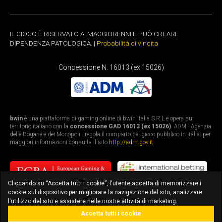
IL GIOCO È RISERVATO AI MAGGIORENNI E PUÒ CREARE
DIPENDENZA PATOLOGICA. |
Probabilità di vincita
Concessione N. 16013 (ex 15026)
bwin
è una piattaforma di gaming online di bwin Italia S.R.L e opera sul
territorio italiano con la
concessione GAD 16013 (ex 15026)
. ADM - Agenzia
delle Dogane e dei Monopoli - regola il comparto del gioco pubblico in Italia: per
maggiori informazioni consulta il sito
http://adm.gov.it
Cliccando su “Accetta tutti i cookie”, l'utente accetta di memorizzare i
cookie sul dispositivo per migliorare la navigazione del sito, analizzare
l'utilizzo del sito e assistere nelle nostre attività di marketing.
Accetta tutti i cookie