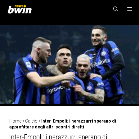
Vai
al
contenuto
MENU
Home
»
Calcio
»
Inter-Empoli: i nerazzurri sperano di
approfittare degli altri scontri diretti
Inter-Empoli: i nerazzurri sperano di