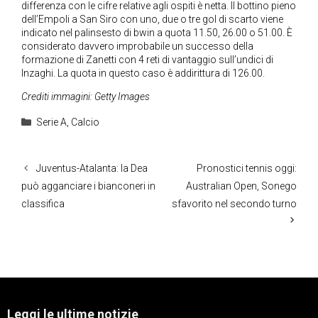
differenza con le cifre relative agli ospiti è netta. Il bottino pieno
dell’Empoli a San Siro con uno, due o tre gol di scarto viene
indicato nel palinsesto di bwin a quota 11.50, 26.00 o 51.00. È
considerato davvero improbabile un successo della
formazione di Zanetti con 4 reti di vantaggio sull’undici di
Inzaghi. La quota in questo caso è addirittura di 126.00.
Crediti immagini: Getty Images
Categorie
Serie A
,
Calcio
Juventus-Atalanta: la Dea
Pronostici tennis oggi:
può agganciare i bianconeri in
Australian Open, Sonego
classifica
sfavorito nel secondo turno
Leggi le ultime notizie