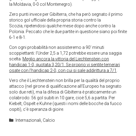
la Moldavia, 0-0 col Montenegro).
Zero punti invece per Gibilterra, che ha però segnato il primo
storico gol ufficiale della propria storia contro la
Scozia, ripetendosi qualche mese dopo anche contro la
Polonia. Peccato che le due partite in questione siano poi finite
6-1 e 8-1.
Con ogni probabilità non assisteremo a 90′ minuti
scoppiettanti: l’Under 2,5 a 1,72 potrebbe essere una saggia
scelta.
Meglio ancora la vittoria del Liechtenstein con
handicap 1-0, quotata 3,20/1. Se proprio vi sentite temerari
osate con l’handicap 2-0, con cui si sale addirittura a 7/1
.
Vero che il Liechtenstein non brilla per la qualità del proprio
attacco (nel girone di qualificazione all’Europeo ha segnato
solo due reti), ma la difesa di Gibilterra è praticamente un
colabrodo: 56 gol subiti in 10 gare, cioè 5,6 a partita. Per
Kiebelt, Ospelt e Kuhne (questi i nomi delle bocche da fuoco
ospiti), c’è speranza di gioire.
Categorie
Internazionali
,
Calcio