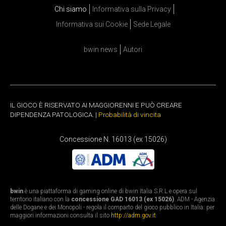
Chi siamo
Informativa sulla Privacy
Informativa sui Cookie
Sede Legale
bwin news
Autori
IL GIOCO È RISERVATO AI MAGGIORENNI E PUÒ CREARE
DIPENDENZA PATOLOGICA. |
Probabilità di vincita
Concessione N. 16013 (ex 15026)
bwin
è una piattaforma di gaming online di bwin Italia S.R.L e opera sul
territorio italiano con la
concessione GAD 16013 (ex 15026)
. ADM - Agenzia
delle Dogane e dei Monopoli - regola il comparto del gioco pubblico in Italia: per
maggiori informazioni consulta il sito
http://adm.gov.it