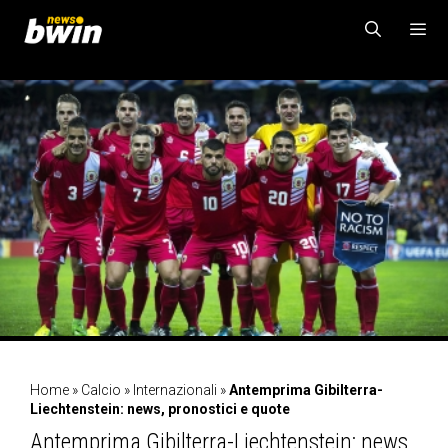
Vai
al
contenuto
MENU
Home
»
Calcio
»
Internazionali
»
Antemprima Gibilterra-
Liechtenstein: news, pronostici e quote
Antemprima Gibilterra-Liechtenstein: news,