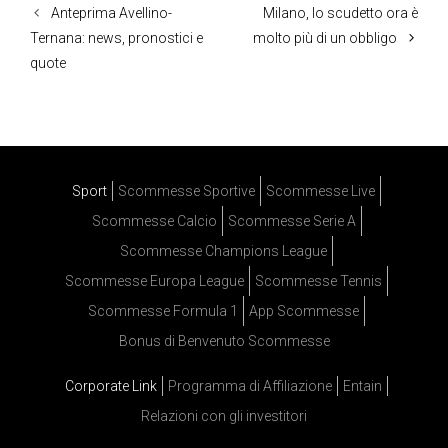
Anteprima Avellino-
Milano, lo scudetto ora è
Ternana: news, pronostici e
molto più di un obbligo
quote
Sport
Scommesse Sportive
Scommesse Live
Scommesse Calcio
Scommesse Serie A
Scommesse Champions League
Scommesse Europa League
Scommesse Tennis
Scommesse Formula 1
App Scommesse
Bonus di Benvenuto Scommesse
Corporate Link
Programma di Affiliazione
Entain
Relazioni con gli investitori