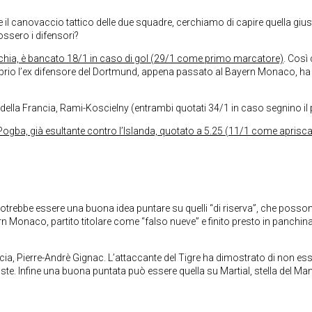
l canovaccio tattico delle due squadre, cerchiamo di capire quella giust
ossero i difensori?
chia, è bancato 18/1 in caso di gol (29/1 come primo marcatore)
. Così
roprio l’ex difensore del Dortmund, appena passato al Bayern Monaco, ha d
i della Francia, Rami-Koscielny (entrambi quotati 34/1 in caso segnino il p
 Pogba, già esultante contro l’Islanda, quotato a 5.25 (11/1 come aprisca
a potrebbe essere una buona idea puntare su quelli “di riserva”, che poss
ern Monaco, partito titolare come “falso nueve” e finito presto in panchin
ncia, Pierre-Andrè Gignac. L’attaccante del Tigre ha dimostrato di non es
e. Infine una buona puntata può essere quella su Martial, stella del Ma