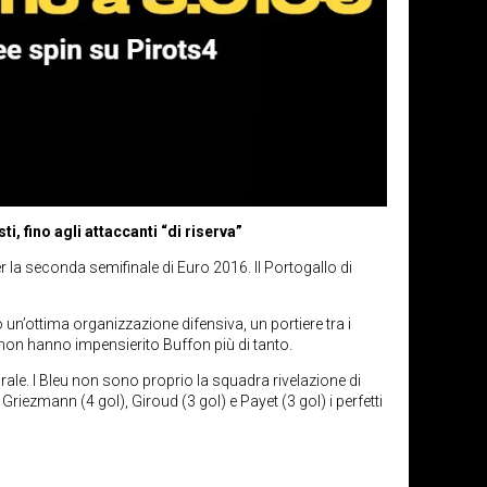
, fino agli attaccanti “di riserva”
 la seconda semifinale di Euro 2016. Il Portogallo di
 un’ottima organizzazione difensiva, un portiere tra i
 non hanno impensierito Buffon più di tanto.
le. I Bleu non sono proprio la squadra rivelazione di
ezmann (4 gol), Giroud (3 gol) e Payet (3 gol) i perfetti