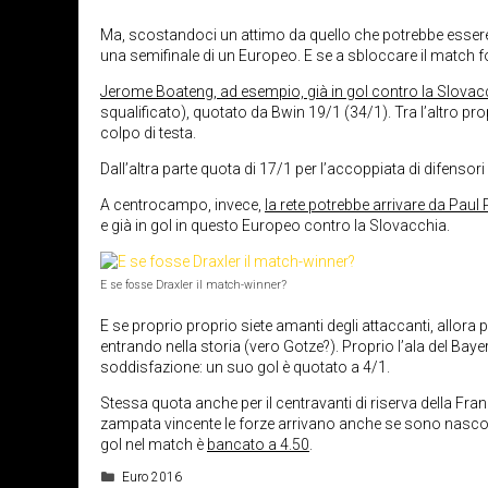
Ma, scostandoci un attimo da quello che potrebbe essere i
una semifinale di un Europeo. E se a sbloccare il match f
Jerome Boateng, ad esempio, già in gol contro la Slovac
squalificato), quotato da Bwin 19/1 (34/1). Tra l’altro p
colpo di testa.
Dall’altra parte quota di 17/1 per l’accoppiata di difensor
A centrocampo, invece,
la rete potrebbe arrivare da Paul
e già in gol in questo Europeo contro la Slovacchia.
E se fosse Draxler il match-winner?
E se proprio proprio siete amanti degli attaccanti, allor
entrando nella storia (vero Gotze?). Proprio l’ala del Bay
soddisfazione: un suo gol è quotato a 4/1.
Stessa quota anche per il centravanti di riserva della Fra
zampata vincente le forze arrivano anche se sono nascost
gol nel match è
bancato a 4.50
.
Categorie
Euro 2016