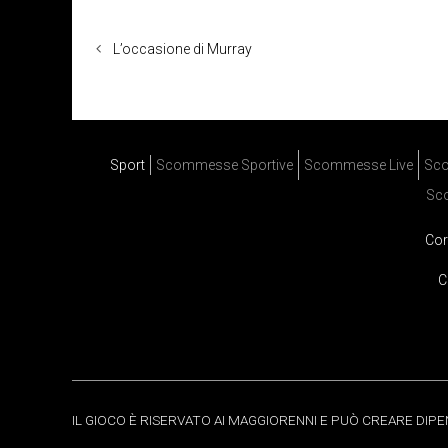
L’occasione di Murray
Sport
Scommesse Sportive
Scommesse Live
Sco
Sc
Cor
C
IL GIOCO È RISERVATO AI MAGGIORENNI E PUÒ CREARE DIP