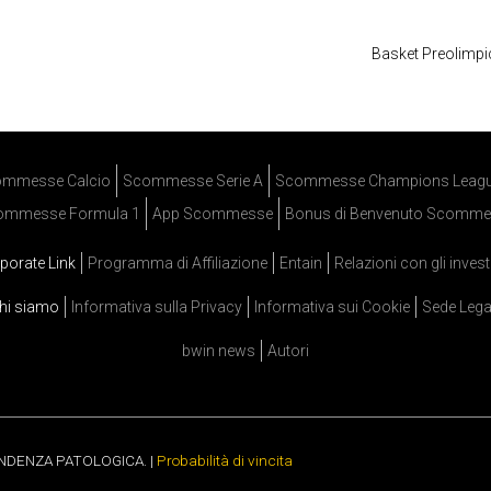
Basket Preolimpic
mmesse Calcio
Scommesse Serie A
Scommesse Champions Leag
ommesse Formula 1
App Scommesse
Bonus di Benvenuto Scomme
porate Link
Programma di Affiliazione
Entain
Relazioni con gli invest
hi siamo
Informativa sulla Privacy
Informativa sui Cookie
Sede Lega
bwin news
Autori
ENDENZA PATOLOGICA. |
Probabilità di vincita