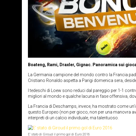
Boateng, Rami, Draxler, Gignac. Panoramica sui giocato
La Germania campione del mondo contro la Francia padrona 
Cristiano Ronaldo aspetta a Parigi domenica sera, deside
I tedeschi di Loew sono reduci dal pareggio per 1-1 contro
migliori al mondo e qualche lacuna in fase offensiva, dove
La Francia di Deschamps, invece, ha mostrato come un’ins
questo Europeo (non per gioco, non per una manovra avvol
interpreti di un calcio individuale, ma talentuoso.
E’ stato di Giroud il primo gol di Euro 2016