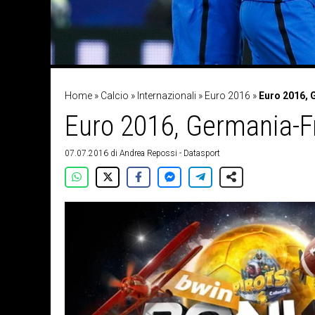
Home
»
Calcio
»
Internazionali
»
Euro 2016
»
Euro 2016, G
Euro 2016, Germania-Fra
07.07.2016
di
Andrea Repossi - Datasport