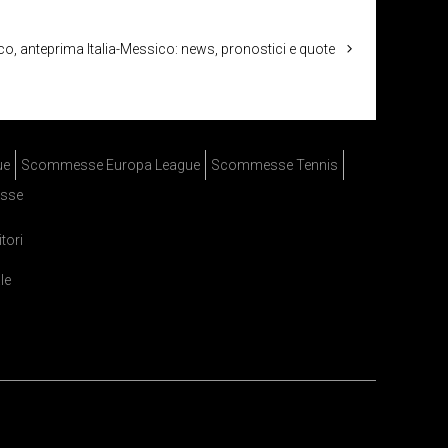
o, anteprima Italia-Messico: news, pronostici e quote
ue
Scommesse Europa League
Scommesse Tennis
sse
itori
le