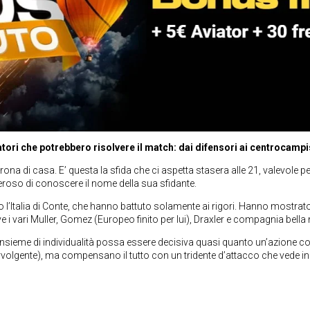
ri che potrebbero risolvere il match: dai difensori ai centrocampisti
di casa. E’ questa la sfida che ci aspetta stasera alle 21, valevole per
roso di conoscere il nome della sua sfidante.
 l’Italia di Conte, che hanno battuto solamente ai rigori. Hanno mostrato
 i vari Muller, Gomez (Europeo finito per lui), Draxler e compagnia bella
ieme di individualità possa essere decisiva quasi quanto un’azione cora
gente), ma compensano il tutto con un tridente d’attacco che vede in Gri