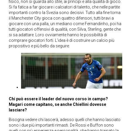
fisico, non si guarda allo stile, ai principi e alla qualità di gioco.
Si fa fatica a far giocare i calciatori di talento, che nelle partite
importanti contro la Svezia sono decisivi. Tutto alla fine torna:
il Manchester City gioca con quattro difensori, tutti bravi a
giocare con una palla, un mediano come Fernandinho, poi ha
tutti giocatori offensivi di qualità, con Silva, Sterling, gente che
si sa adattare. Loro ovviamente hanno le possibilità di
comprare giocatori forti. L’idea è di costruire un calcio più
propositivo e più bello da seguire.
Chi può essere il leader del nuovo corso in campo?
Magari come capitano, se anche Chiellini dovesse
lasciare?
Bisogna vedere chi lascerà, adesso quelli che hanno lasciato
sono i due più importanti rimasti. De Rossi e Buffon sono
quelli con più esperienza e personalità, che hanno trainato la