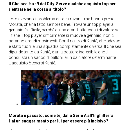
Il Chelsea è a -9 dal City. Serve qualche acquisto top per
rientrare nella corsa al titolo?
Loro avevano il problema del centravanti, ma hanno preso
Morata, che ha fatto sempre bene. Trovare un top player a
gennaio è difficile, perché chi ha grandi attaccanti di valore se
li tiene. Il top player difficilmente si muove a gennaio, non ci
saranno grandi movimenti. Con il rientro di Kanté, che adesso
è stato fuori, è una squadra completamente diversa. Il Chelsea
dipende tanto da Kanté, è un giocatore incredibile che ti
conquista un sacco di palloni: è un calciatore determinante.
L’acquisto è tenersi Kanté.
Morata è passato, come te, dalla Serie A all’Inghilterra.
Hai un suggerimento per lui per essere più incisivo?