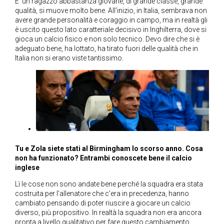
E’ un ragazzo abbastanza giovane, di grande classe, grande
qualità, si muove molto bene. All’inizio, in Italia, sembrava non
avere grande personalità e coraggio in campo, ma in realtà gli
è uscito questo lato caratteriale decisivo in Inghilterra, dove si
gioca un calcio fisico e non solo tecnico. Devo dire che si è
adeguato bene, ha lottato, ha tirato fuori delle qualità che in
Italia non si erano viste tantissimo.
Tu e Zola siete stati al Birmingham lo scorso anno. Cosa
non ha funzionato? Entrambi conoscete bene il calcio
inglese
Lì le cose non sono andate bene perché la squadra era stata
costruita per l’allenatore che c’era in precedenza, hanno
cambiato pensando di poter riuscire a giocare un calcio
diverso, più propositivo. In realtà la squadra non era ancora
pronta a livello qualitativo per fare questo cambiamento