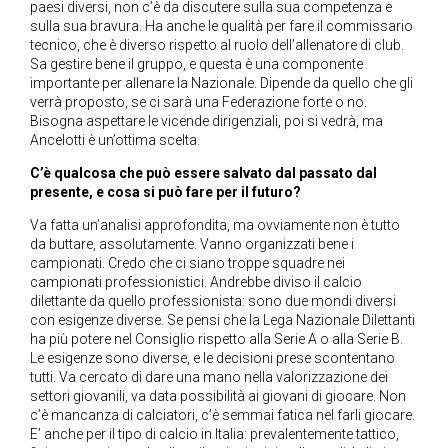
paesi diversi, non c’è da discutere sulla sua competenza e
sulla sua bravura. Ha anche le qualità per fare il commissario
tecnico, che è diverso rispetto al ruolo dell’allenatore di club.
Sa gestire bene il gruppo, e questa è una componente
importante per allenare la Nazionale. Dipende da quello che gli
verrà proposto, se ci sarà una Federazione forte o no.
Bisogna aspettare le vicende dirigenziali, poi si vedrà, ma
Ancelotti è un’ottima scelta.
C’è qualcosa che può essere salvato dal passato dal
presente, e cosa si può fare per il futuro?
Va fatta un’analisi approfondita, ma ovviamente non è tutto
da buttare, assolutamente. Vanno organizzati bene i
campionati. Credo che ci siano troppe squadre nei
campionati professionistici. Andrebbe diviso il calcio
dilettante da quello professionista: sono due mondi diversi
con esigenze diverse. Se pensi che la Lega Nazionale Dilettanti
ha più potere nel Consiglio rispetto alla Serie A o alla Serie B.
Le esigenze sono diverse, e le decisioni prese scontentano
tutti. Va cercato di dare una mano nella valorizzazione dei
settori giovanili, va data possibilità ai giovani di giocare. Non
c’è mancanza di calciatori, c’è semmai fatica nel farli giocare.
E’ anche per il tipo di calcio in Italia: prevalentemente tattico,