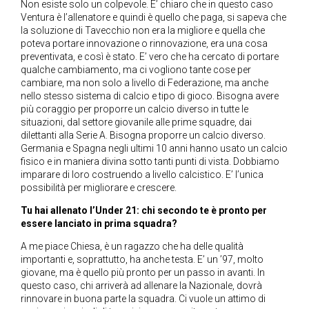
Non esiste solo un colpevole. E’ chiaro che in questo caso
Ventura è l’allenatore e quindi è quello che paga, si sapeva che
la soluzione di Tavecchio non era la migliore e quella che
poteva portare innovazione o rinnovazione, era una cosa
preventivata, e così è stato. E’ vero che ha cercato di portare
qualche cambiamento, ma ci vogliono tante cose per
cambiare, ma non solo a livello di Federazione, ma anche
nello stesso sistema di calcio e tipo di gioco. Bisogna avere
più coraggio per proporre un calcio diverso in tutte le
situazioni, dal settore giovanile alle prime squadre, dai
dilettanti alla Serie A. Bisogna proporre un calcio diverso.
Germania e Spagna negli ultimi 10 anni hanno usato un calcio
fisico e in maniera divina sotto tanti punti di vista. Dobbiamo
imparare di loro costruendo a livello calcistico. E’ l’unica
possibilità per migliorare e crescere.
Tu hai allenato l’Under 21: chi secondo te è pronto per
essere lanciato in prima squadra?
A me piace Chiesa, è un ragazzo che ha delle qualità
importanti e, soprattutto, ha anche testa. E’ un ’97, molto
giovane, ma è quello più pronto per un passo in avanti. In
questo caso, chi arriverà ad allenare la Nazionale, dovrà
rinnovare in buona parte la squadra. Ci vuole un attimo di