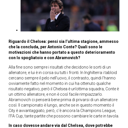
Riguardo il Chelsea: pensi sia l’ultima stagione, ammesso
che la concluda, per Antonio Conte? Quali sono le
motivazioni che hanno portato a questo deterioramento
con lo spogliatoio e con Abramovich?
Alla fine sono sempre i risultati che decidono le sorti di un
allenatore, e lui è in corsa su tutti i fronti. In Inghilterra i tabloid
cercano sempre il pelo nell’uovo, il contrasto, quindi l’hanno
ovviamente fatto nel momento in cui ha ottenuto qualche
risultato negativo, però il Chelsea è un’ottima squadra, Conte è
un ottimo allenatore, e non è così facile rimpiazzarlo.
Abramovich ci penserà bene prima di privarsi di un allenatore
così. Il campionato è lungo, anche se in questo momento il
City è avvantaggiato, però, c’è ancora la Champions League,
l’FA Cup, tante partite che possono cambiare le carte in tavola.
In caso dovesse andare via dal Chelsea, dove potrebbe