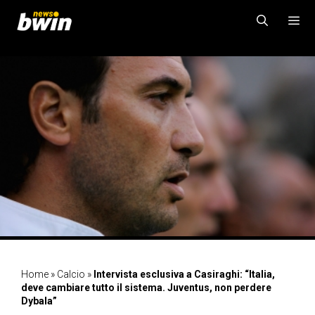
Vai
al
contenuto
MENU
Home
»
Calcio
»
Intervista esclusiva a Casiraghi: “Italia,
deve cambiare tutto il sistema. Juventus, non perdere
Dybala”