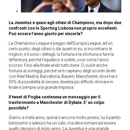
La Juventus è quasi agli ottavi di Champions, ma dopo due
confronti con lo Sporting Lisbona non proprio eccellenti.
Può essere l’anno giusto per vincerla?
La Champions League è peggio dell’Europa League, ad un
certo punto, dagli ottavi o dai quarti in su, si incontrano le
migliori, e lì sono i dettagli, la fortuna e la sfortuna a fare la
differenza, perché l’equilibrio è sottile, così come l’anno
scorso. Fino alla finale andò tutto bene. Ci vuole anche
fortuna ai sorteggi, perché se ti capitano degli scontri diretti
con Real Madrid, Barcellona, Bayern, Manchester, dove hai il
50% di possibilità di vincere, diventa più difficile. Arrivare in
finale è sempre una grande impresa.
Il tweet di Pogba conteneva un messaggio per il
trasferimento a Manchester di Dybala. E’ un colpo
possibile?
Siamo a metà anno, quindi è ancora molto presto, lui è partito
benissimo e adesso ha un calo, ma deve tornare ad essere
quello decisivo di inizio anno. La Juventus è una grande