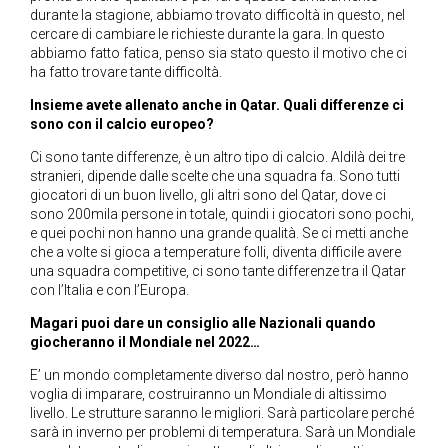
durante la stagione, abbiamo trovato difficoltà in questo, nel
cercare di cambiare le richieste durante la gara. In questo
abbiamo fatto fatica, penso sia stato questo il motivo che ci
ha fatto trovare tante difficoltà.
Insieme avete allenato anche in Qatar. Quali differenze ci
sono con il calcio europeo?
Ci sono tante differenze, è un altro tipo di calcio. Aldilà dei tre
stranieri, dipende dalle scelte che una squadra fa. Sono tutti
giocatori di un buon livello, gli altri sono del Qatar, dove ci
sono 200mila persone in totale, quindi i giocatori sono pochi,
e quei pochi non hanno una grande qualità. Se ci metti anche
che a volte si gioca a temperature folli, diventa difficile avere
una squadra competitive, ci sono tante differenze tra il Qatar
con l’Italia e con l’Europa.
Magari puoi dare un consiglio alle Nazionali quando
giocheranno il Mondiale nel 2022…
E’ un mondo completamente diverso dal nostro, però hanno
voglia di imparare, costruiranno un Mondiale di altissimo
livello. Le strutture saranno le migliori. Sarà particolare perché
sarà in inverno per problemi di temperatura. Sarà un Mondiale