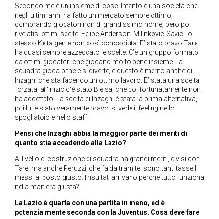
Secondo me è un insieme di cose. Intanto è una società che
negli ultimi anni ha fatto un mercato sempre ottimo,
comprando giocatori non di grandissimo nome, però poi
rivelatisi ottimi scelte: Felipe Anderson, Milinkovic-Savic, lo
stesso Keita gente non così conosciuta. E’ stato bravo Tare,
ha quasi sempre azzeccato le scelte. C’è un gruppo formato
da ottimi giocatori che giocano molto bene insieme. La
squadra gioca bene e si diverte, e questo è merito anche di
Inzaghi che sta facendo un ottimo lavoro. E’ stata una scelta
forzata, all’inizio c’è stato Bielsa, che poi fortunatamente non
ha accettato. La scelta di Inzaghi è stata la prima alternativa,
poi lui è stato veramente bravo, si vede il feeling nello
spogliatoio e nello staff.
Pensi che Inzaghi abbia la maggior parte dei meriti di
quanto stia accadendo alla Lazio?
Al livello di costruzione di squadra ha grandi meriti, divisi con
Tare, ma anche Peruzzi, che fa da tramite: sono tanti tasselli
messi al posto giusto. I risultati arrivano perché tutto funziona
nella maniera giusta?
La Lazio è quarta con una partita in meno, ed è
potenzialmente seconda con la Juventus. Cosa deve fare