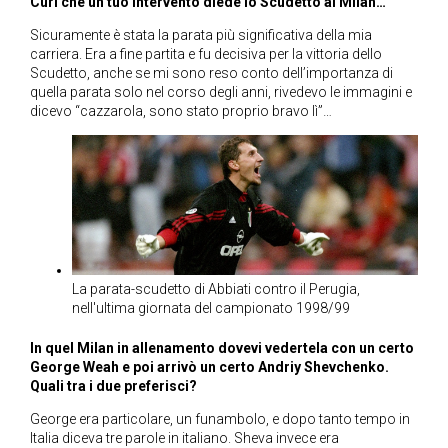
Curi che un tuo intervento diede lo Scudetto al Milan…
Sicuramente è stata la parata più significativa della mia
carriera. Era a fine partita e fu decisiva per la vittoria dello
Scudetto, anche se mi sono reso conto dell’importanza di
quella parata solo nel corso degli anni, rivedevo le immagini e
dicevo “cazzarola, sono stato proprio bravo lì”…
La parata-scudetto di Abbiati contro il Perugia,
nell'ultima giornata del campionato 1998/99
In quel Milan in allenamento dovevi vedertela con un certo
George Weah e poi arrivò un certo Andriy Shevchenko.
Quali tra i due preferisci?
George era particolare, un funambolo, e dopo tanto tempo in
Italia diceva tre parole in italiano. Sheva invece era