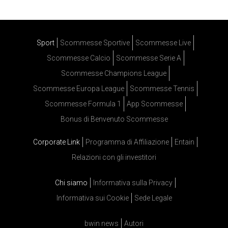
Sport
Scommesse Sportive
Scommesse Live
Scommesse Calcio
Scommesse Serie A
Scommesse Champions League
Scommesse Europa League
Scommesse Tennis
Scommesse Formula 1
App Scommesse
Bonus di Benvenuto Scommesse
Corporate Link
Programma di Affiliazione
Entain
Relazioni con gli investitori
Chi siamo
Informativa sulla Privacy
Informativa sui Cookie
Sede Legale
bwin news
Autori