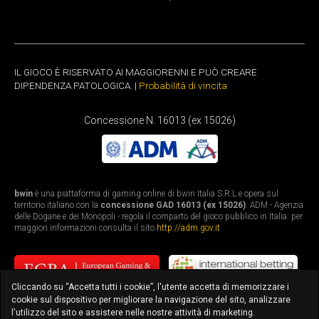
IL GIOCO È RISERVATO AI MAGGIORENNI E PUÒ CREARE
DIPENDENZA PATOLOGICA. |
Probabilità di vincita
Concessione N. 16013 (ex 15026)
bwin
è una piattaforma di gaming online di bwin Italia S.R.L e opera sul
territorio italiano con la
concessione GAD 16013 (ex 15026)
. ADM - Agenzia
delle Dogane e dei Monopoli - regola il comparto del gioco pubblico in Italia: per
maggiori informazioni consulta il sito
http://adm.gov.it
Cliccando su “Accetta tutti i cookie”, l'utente accetta di memorizzare i
cookie sul dispositivo per migliorare la navigazione del sito, analizzare
l'utilizzo del sito e assistere nelle nostre attività di marketing.