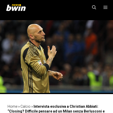
Vai
al
contenuto
MENU
Home
»
Calcio
»
Intervista esclusiva a Christian Abbiati:
“Closing? Difficile pensare ad un Milan senza Berlusconi e