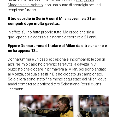
nastro della sua carriera e si sbilancia sul
derby della
Madonnina di sabato
, con una punta di nostalgia per i bei
tempi che furono.
Il tuo esordio in Serie A con il Milan avvenne a 21 anni
compiuti dopo molta gavetta…
In effetti sì, l’ho fatta proprio tutta. Ma credo che sia a
quell’epoca sia adesso sia normale esordire a 21 anni.
Eppure Donnarumma è titolare al Milan da oltre un anno e
ne ha appena 18…
Donnarumma è un caso eccezionale, incomparabile con gli
altri. Nel mio caso ho preferito fare tutta la gavetta in C
piuttosto che giocare in primavera al Milan, poi sono andato
al Monza, col quale saliti in B e ho giocato un campionato.
Solo allora sono stato finalmente acquistato dal Milan, dove
andai come terzo portiere dietro Sebastiano Rossi e Jens
Lehmann.