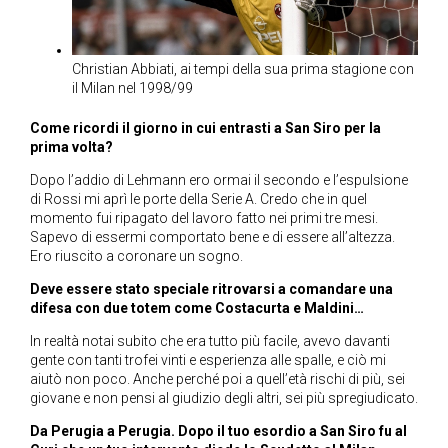
Christian Abbiati, ai tempi della sua prima stagione con
il Milan nel 1998/99
Come ricordi il giorno in cui entrasti a San Siro per la
prima volta?
Dopo l’addio di Lehmann ero ormai il secondo e l’espulsione
di Rossi mi aprì le porte della Serie A. Credo che in quel
momento fui ripagato del lavoro fatto nei primi tre mesi.
Sapevo di essermi comportato bene e di essere all’altezza.
Ero riuscito a coronare un sogno.
Deve essere stato speciale ritrovarsi a comandare una
difesa con due totem come Costacurta e Maldini…
In realtà notai subito che era tutto più facile, avevo davanti
gente con tanti trofei vinti e esperienza alle spalle, e ciò mi
aiutò non poco. Anche perché poi a quell’età rischi di più, sei
giovane e non pensi al giudizio degli altri, sei più spregiudicato.
Da Perugia a Perugia. Dopo il tuo esordio a San Siro fu al