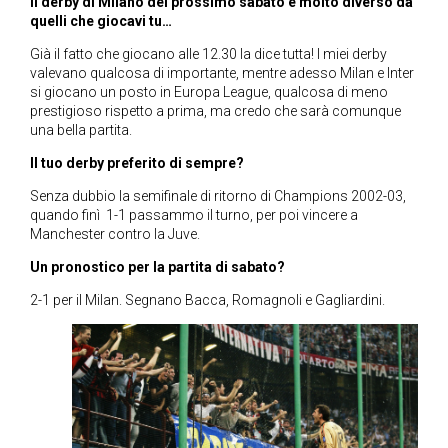
Il derby di Milano del prossimo sabato è molto diverso da
quelli che giocavi tu…
Già il fatto che giocano alle 12.30 la dice tutta! I miei derby
valevano qualcosa di importante, mentre adesso Milan e Inter
si giocano un posto in Europa League, qualcosa di meno
prestigioso rispetto a prima, ma credo che sarà comunque
una bella partita.
Il tuo derby preferito di sempre?
Senza dubbio la semifinale di ritorno di Champions 2002-03,
quando finì 1-1 passammo il turno, per poi vincere a
Manchester contro la Juve.
Un pronostico per la partita di sabato?
2-1 per il Milan. Segnano Bacca, Romagnoli e Gagliardini.