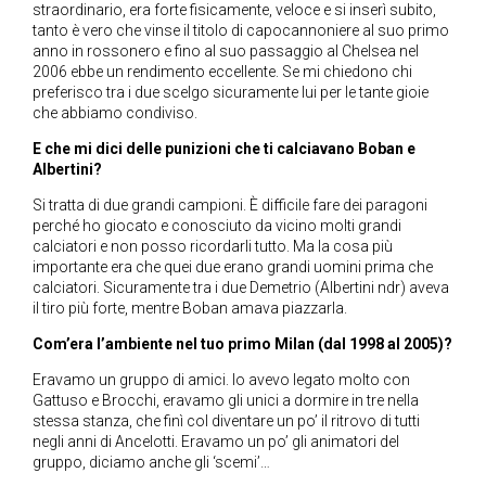
straordinario, era forte fisicamente, veloce e si inserì subito,
tanto è vero che vinse il titolo di capocannoniere al suo primo
anno in rossonero e fino al suo passaggio al Chelsea nel
2006 ebbe un rendimento eccellente. Se mi chiedono chi
preferisco tra i due scelgo sicuramente lui per le tante gioie
che abbiamo condiviso.
E che mi dici delle punizioni che ti calciavano Boban e
Albertini?
Si tratta di due grandi campioni. È difficile fare dei paragoni
perché ho giocato e conosciuto da vicino molti grandi
calciatori e non posso ricordarli tutto. Ma la cosa più
importante era che quei due erano grandi uomini prima che
calciatori. Sicuramente tra i due Demetrio (Albertini ndr) aveva
il tiro più forte, mentre Boban amava piazzarla.
Com’era l’ambiente nel tuo primo Milan (dal 1998 al 2005)?
Eravamo un gruppo di amici. Io avevo legato molto con
Gattuso e Brocchi, eravamo gli unici a dormire in tre nella
stessa stanza, che finì col diventare un po’ il ritrovo di tutti
negli anni di Ancelotti. Eravamo un po’ gli animatori del
gruppo, diciamo anche gli ‘scemi’…