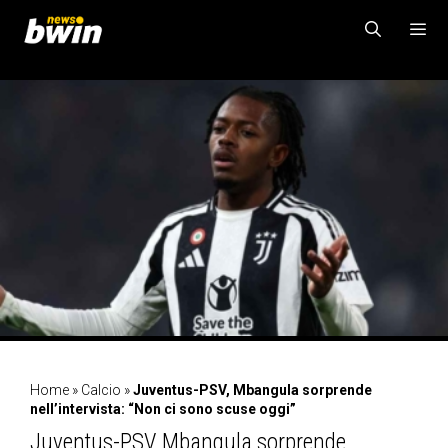
Vai
al
contenuto
MENU
Home
»
Calcio
»
Juventus-PSV, Mbangula sorprende
nell’intervista: “Non ci sono scuse oggi”
Juventus-PSV, Mbangula sorprende