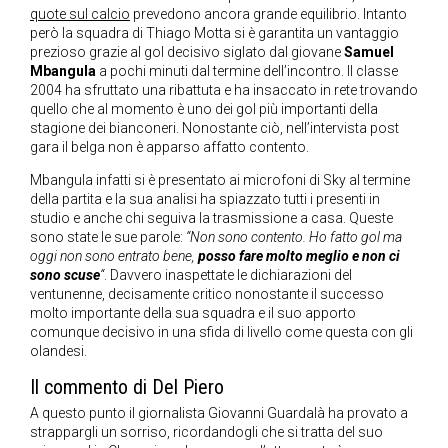
quote sul calcio
prevedono ancora grande equilibrio. Intanto
però la squadra di Thiago Motta si è garantita un vantaggio
prezioso grazie al gol decisivo siglato dal giovane
Samuel
Mbangula
a pochi minuti dal termine dell’incontro. Il classe
2004 ha sfruttato una ribattuta e ha insaccato in rete trovando
quello che al momento è uno dei gol più importanti della
stagione dei bianconeri. Nonostante ciò, nell’intervista post
gara il belga non è apparso affatto contento.
Mbangula infatti si è presentato ai microfoni di Sky al termine
della partita e la sua analisi ha spiazzato tutti i presenti in
studio e anche chi seguiva la trasmissione a casa. Queste
sono state le sue parole:
“Non sono contento. Ho fatto gol ma
oggi non sono entrato bene,
posso fare molto meglio e non ci
sono scuse
“
. Davvero inaspettate le dichiarazioni del
ventunenne, decisamente critico nonostante il successo
molto importante della sua squadra e il suo apporto
comunque decisivo in una sfida di livello come questa con gli
olandesi.
Il commento di Del Piero
A questo punto il giornalista Giovanni Guardalà ha provato a
strappargli un sorriso, ricordandogli che si tratta del suo