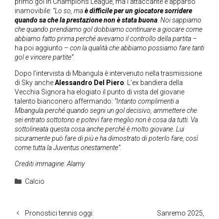
primo gol in Champions League, ma l’attaccante è apparso
inamovibile:
“Lo so, ma
è difficile per un giocatore sorridere
quando sa che la prestazione non è stata buona
. Noi sappiamo
che quando prendiamo gol dobbiamo continuare a giocare come
abbiamo fatto prima perché avevamo il controllo della partita
–
ha poi aggiunto –
con la qualità che abbiamo possiamo fare tanti
gol e vincere partite”.
Dopo l’intervista di Mbangula è intervenuto nella trasmissione
di Sky anche
Alessandro Del Piero
. L’ex bandiera della
Vecchia Signora ha elogiato il punto di vista del giovane
talento bianconero affermando:
“Intanto complimenti a
Mbangula perché quando segni un gol decisivo, ammettere che
sei entrato sottotono e potevi fare meglio non è cosa da tutti. Va
sottolineata questa cosa anche perché è molto giovane. Lui
sicuramente può fare di più e ha dimostrato di poterlo fare, così
come tutta la Juventus onestamente”
.
Crediti immagine: Alamy
Categorie
Calcio
Pronostici tennis oggi:
Sanremo 2025,