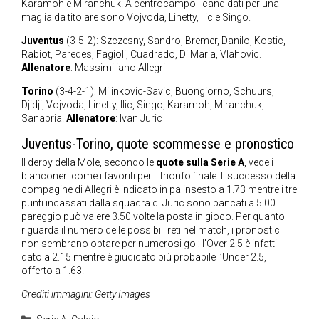
Karamoh e Miranchuk. A centrocampo i candidati per una
maglia da titolare sono Vojvoda, Linetty, Ilic e Singo.
Juventus
(3-5-2): Szczesny, Sandro, Bremer, Danilo, Kostic,
Rabiot, Paredes, Fagioli, Cuadrado, Di Maria, Vlahovic.
Allenatore
: Massimiliano Allegri
Torino
(3-4-2-1): Milinkovic-Savic, Buongiorno, Schuurs,
Djidji, Vojvoda, Linetty, Ilic, Singo, Karamoh, Miranchuk,
Sanabria.
Allenatore
: Ivan Juric
Juventus-Torino, quote scommesse e pronostico
Il derby della Mole, secondo le
quote sulla Serie A
, vede i
bianconeri come i favoriti per il trionfo finale. Il successo della
compagine di Allegri è indicato in palinsesto a 1.73 mentre i tre
punti incassati dalla squadra di Juric sono bancati a 5.00. Il
pareggio può valere 3.50 volte la posta in gioco. Per quanto
riguarda il numero delle possibili reti nel match, i pronostici
non sembrano optare per numerosi gol: l’Over 2.5 è infatti
dato a 2.15 mentre è giudicato più probabile l’Under 2.5,
offerto a 1.63.
Crediti immagini: Getty Images
Categorie