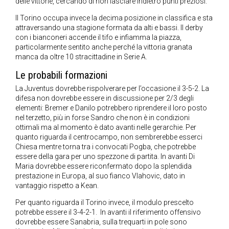
delle vittorie, cercando di non lasciare indietro punti preziosi.
Il Torino occupa invece la decima posizione in classifica e sta
attraversando una stagione formata da alti e bassi. Il derby
con i bianconeri accende il tifo e infiamma la piazza,
particolarmente sentito anche perché la vittoria granata
manca da oltre 10 stracittadine in Serie A.
Le probabili formazioni
La Juventus dovrebbe rispolverare per l’occasione il 3-5-2. La
difesa non dovrebbe essere in discussione per 2/3 degli
elementi: Bremer e Danilo potrebbero riprendere il loro posto
nel terzetto, più in forse Sandro che non è in condizioni
ottimali ma al momento è dato avanti nelle gerarchie. Per
quanto riguarda il centrocampo, non sembrerebbe esserci
Chiesa mentre torna tra i convocati Pogba, che potrebbe
essere della gara per uno spezzone di partita. In avanti Di
Maria dovrebbe essere riconfermato dopo la splendida
prestazione in Europa, al suo fianco Vlahovic, dato in
vantaggio rispetto a Kean.
Per quanto riguarda il Torino invece, il modulo prescelto
potrebbe essere il 3-4-2-1. In avanti il riferimento offensivo
dovrebbe essere Sanabria, sulla trequarti in pole sono