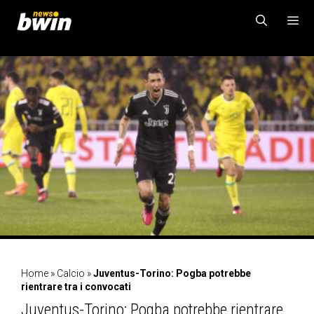
Vai
al
contenuto
MENU
Home
»
Calcio
»
Juventus-Torino: Pogba potrebbe
rientrare tra i convocati
Juventus-Torino: Pogba potrebbe rientrare