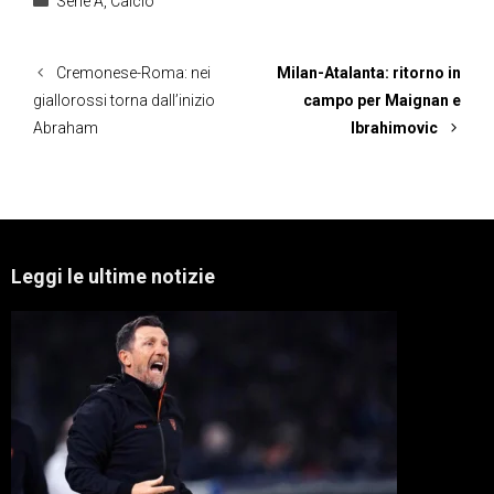
Serie A
,
Calcio
Cremonese-Roma: nei
Milan-Atalanta: ritorno in
giallorossi torna dall’inizio
campo per Maignan e
Abraham
Ibrahimovic
Leggi le ultime notizie