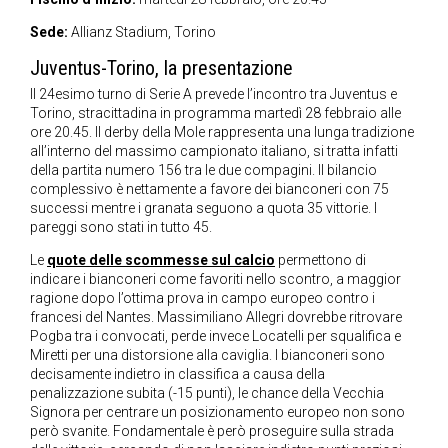
Sede:
Allianz Stadium, Torino
Juventus-Torino, la presentazione
Il 24esimo turno di Serie A prevede l’incontro tra Juventus e
Torino, stracittadina in programma martedì 28 febbraio alle
ore 20.45. Il derby della Mole rappresenta una lunga tradizione
all’interno del massimo campionato italiano, si tratta infatti
della partita numero 156 tra le due compagini. Il bilancio
complessivo è nettamente a favore dei bianconeri con 75
successi mentre i granata seguono a quota 35 vittorie. I
pareggi sono stati in tutto 45.
Le
quote delle scommesse sul calcio
permettono di
indicare i bianconeri come favoriti nello scontro, a maggior
ragione dopo l’ottima prova in campo europeo contro i
francesi del Nantes. Massimiliano Allegri dovrebbe ritrovare
Pogba tra i convocati, perde invece Locatelli per squalifica e
Miretti per una distorsione alla caviglia. I bianconeri sono
decisamente indietro in classifica a causa della
penalizzazione subita (-15 punti), le chance della Vecchia
Signora per centrare un posizionamento europeo non sono
però svanite. Fondamentale è però proseguire sulla strada