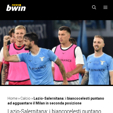
Vai
al
contenuto
MENU
Home
»
Calcio
»
Lazio-Salernitana: i biancocelesti puntano
ad agguantare il Milan in seconda posizione
Lazio-Salernitana: i biancocelesti puntano