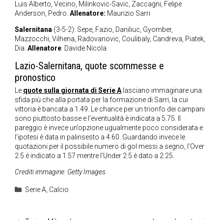
Luis Alberto, Vecino, Milinkovic-Savic, Zaccagni, Felipe
Anderson, Pedro.
Allenatore:
Maurizio Sarri
Salernitana
(3-5-2): Sepe, Fazio, Daniliuc, Gyomber,
Mazzocchi, Vilhena, Radovanovic, Coulibaly, Candreva, Piatek,
Dia.
Allenatore
: Davide Nicola
Lazio-Salernitana, quote scommesse e
pronostico
Le
quote sulla giornata di Serie A
lasciano immaginare una
sfida più che alla portata per la formazione di Sarri, la cui
vittoria è bancata a 1.49. Le chance per un trionfo dei campani
sono piuttosto basse e l’eventualità è indicata a 5.75. Il
pareggio è invece un’opzione ugualmente poco considerata e
l’ipotesi è data in palinsesto a 4.60. Guardando invece le
quotazioni per il possibile numero di gol messi a segno, l’Over
2.5 è indicato a 1.57 mentre l’Under 2.5 è dato a 2.25.
Crediti immagine: Getty Images
Categorie
Serie A
,
Calcio