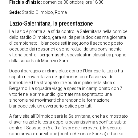
Fischio d’inizio:
domenica 30 ottobre, ore 18.00
Sede:
Stadio Olimpico, Roma
Lazio-Salernitana, la presentazione
La Lazio è pronta alla sfida contro la Salernitana nella cornice
dello stadio Olimpico, gara valida per la dodicesima giornata
di campionato. I biancocelesti inseguono il secondo posto
occupato dai rossoneri e sono reduci da una convincente
vittoria contro i bergamaschi, scavalcati in classifica proprio
dalla squadra di Maurizio Sarri.
Dopo il pareggio a reti inviolate contro l’Udinese, la Lazio ha
saputo ritrovare la via del gol nonostante l’assenza di
Immobile ed ha strappato i tre punti in palio nella sfida di
Bergamo. La squadra viaggia spedita in campionato con 7
vittorie nelle prime undici giornate ma soprattutto una
sincronia nei movimenti che rendono la formazione
biancoceleste un avversario ostico per tutti.
A far visita all’Olimpico sarà la Salernitana, che ha dimostrato
di aver rialzato la testa dopo la pesantissima sconfitta subita
contro il Sassuolo (5 a 0 a favore dei neroverdi). In seguito,
sono arrivate due vittorie (contro Verona e Spezia) ed un ko