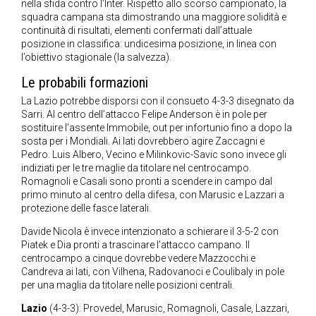
nella sfida contro l’Inter. Rispetto allo scorso campionato, la
squadra campana sta dimostrando una maggiore solidità e
continuità di risultati, elementi confermati dall’attuale
posizione in classifica: undicesima posizione, in linea con
l’obiettivo stagionale (la salvezza).
Le probabili formazioni
La Lazio potrebbe disporsi con il consueto 4-3-3 disegnato da
Sarri. Al centro dell’attacco Felipe Anderson è in pole per
sostituire l’assente Immobile, out per infortunio fino a dopo la
sosta per i Mondiali. Ai lati dovrebbero agire Zaccagni e
Pedro. Luis Albero, Vecino e Milinkovic-Savic sono invece gli
indiziati per le tre maglie da titolare nel centrocampo.
Romagnoli e Casali sono pronti a scendere in campo dal
primo minuto al centro della difesa, con Marusic e Lazzari a
protezione delle fasce laterali.
Davide Nicola è invece intenzionato a schierare il 3-5-2 con
Piatek e Dia pronti a trascinare l’attacco campano. Il
centrocampo a cinque dovrebbe vedere Mazzocchi e
Candreva ai lati, con Vilhena, Radovanoci e Coulibaly in pole
per una maglia da titolare nelle posizioni centrali.
Lazio
(4-3-3): Provedel, Marusic, Romagnoli, Casale, Lazzari,