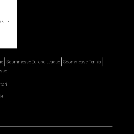
ski
ue
Scommesse Europa League
Scommesse Tennis
sse
itori
le