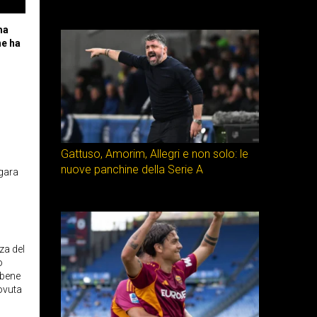
ma
he ha
Gattuso, Amorim, Allegri e non solo: le
nuove panchine della Serie A
 gara
za del
o
 bene
dovuta