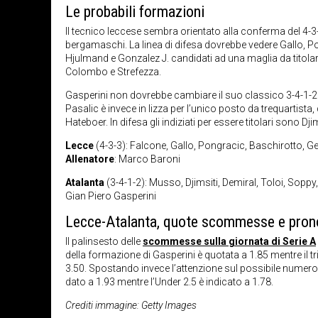
Le probabili formazioni
Il tecnico leccese sembra orientato alla conferma del 4-3
bergamaschi. La linea di difesa dovrebbe vedere Gallo, P
Hjulmand e Gonzalez J. candidati ad una maglia da titola
Colombo e Strefezza.
Gasperini non dovrebbe cambiare il suo classico 3-4-1-2 e
Pasalic è invece in lizza per l’unico posto da trequarti
Hateboer. In difesa gli indiziati per essere titolari sono 
Lecce
(4-3-3): Falcone, Gallo, Pongracic, Baschirotto, 
Allenatore
: Marco Baroni
Atalanta
(3-4-1-2): Musso, Djimsiti, Demiral, Toloi, Sop
Gian Piero Gasperini
Lecce-Atalanta, quote scommesse e pron
Il palinsesto delle
scommesse sulla giornata di Serie A
della formazione di Gasperini è quotata a 1.85 mentre il t
3.50. Spostando invece l’attenzione sul possibile numero d
dato a 1.93 mentre l’Under 2.5 è indicato a 1.78.
Crediti immagine: Getty Images