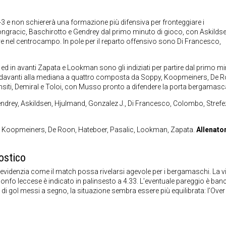
-3 e non schiererà una formazione più difensiva per fronteggiare i
ongracic, Baschirotto e Gendrey dal primo minuto di gioco, con Askildse
re nel centrocampo. In pole per il reparto offensivo sono Di Francesco,
d in avanti Zapata e Lookman sono gli indiziati per partire dal primo mi
sta, davanti alla mediana a quattro composta da Soppy, Koopmeiners, De 
Djimsiti, Demiral e Toloi, con Musso pronto a difendere la porta bergamasc
Gendrey, Askildsen, Hjulmand, Gonzalez J., Di Francesco, Colombo, Strefe
py, Koopmeiners, De Roon, Hateboer, Pasalic, Lookman, Zapata.
Allenato
ostico
evidenzia come il match possa rivelarsi agevole per i bergamaschi. La vi
rionfo leccese è indicato in palinsesto a 4.33. L’eventuale pareggio è ban
i gol messi a segno, la situazione sembra essere più equilibrata: l’Over 