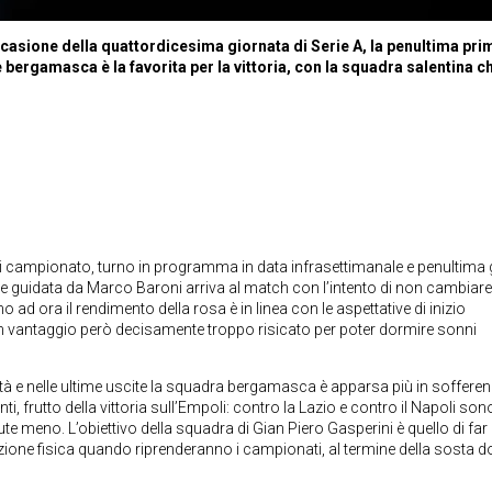
 occasione della quattordicesima giornata di Serie A, la penultima pri
 bergamasca è la favorita per la vittoria, con la squadra salentina c
 di campionato, turno in programma in data infrasettimanale e penultima
e guidata da Marco Baroni arriva al match con l’intento di non cambiare
 ad ora il rendimento della rosa è in linea con le aspettative di inizio
, un vantaggio però decisamente troppo risicato per poter dormire sonni
ità e nelle ultime uscite la squadra bergamasca è apparsa più in sofferen
ti, frutto della vittoria sull’Empoli: contro la Lazio e contro il Napoli son
te meno. L’obiettivo della squadra di Gian Piero Gasperini è quello di far
dizione fisica quando riprenderanno i campionati, al termine della sosta 