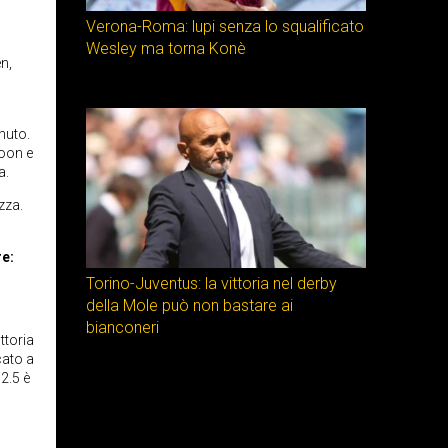
Verona-Roma: lupi senza lo squalificato
Wesley ma torna Konè
n,
nuto.
Roon e
a.
zza.
re:
Torino-Juventus: la vittoria nel derby
della Mole può non bastare ai
bianconeri
ttoria
cato a
2.5 è