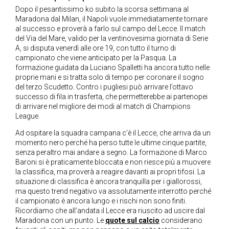
Dopo il pesantissimo ko subito la scorsa settimana al
Maradona dal Milan, il Napoli vuole immediatamente tornare
al successo e proverà a farlo sul campo del Lecce. Il match
del Via del Mare, valido per la ventinovesima giornata di Serie
A, si disputa venerdì alle ore 19, con tutto il turno di
campionato che viene anticipato per la Pasqua. La
formazione guidata da Luciano Spalletti ha ancora tutto nelle
proprie mani e si tratta solo di tempo per coronare il sogno
del terzo Scudetto. Contro i pugliesi può arrivare l’ottavo
successo di fila in trasferta, che permetterebbe ai partenopei
di arrivare nel migliore dei modi al match di Champions
League.
Ad ospitare la squadra campana c’è il Lecce, che arriva da un
momento nero perché ha perso tutte le ultime cinque partite,
senza peraltro mai andare a segno. La formazione di Marco
Baroni si è praticamente bloccata e non riesce più a muovere
la classifica, ma proverà a reagire davanti ai propri tifosi. La
situazione di classifica è ancora tranquilla per i giallorossi,
ma questo trend negativo va assolutamente interrotto perché
il campionato è ancora lungo e i rischi non sono finiti.
Ricordiamo che all’andata il Lecce era riuscito ad uscire dal
Maradona con un punto. Le
quote sul calcio
considerano