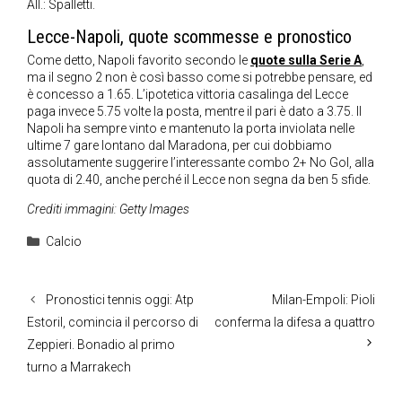
All.: Spalletti.
Lecce-Napoli, quote scommesse e pronostico
Come detto, Napoli favorito secondo le
quote sulla Serie A
,
ma il segno 2 non è così basso come si potrebbe pensare, ed
è concesso a 1.65. L’ipotetica vittoria casalinga del Lecce
paga invece 5.75 volte la posta, mentre il pari è dato a 3.75. Il
Napoli ha sempre vinto e mantenuto la porta inviolata nelle
ultime 7 gare lontano dal Maradona, per cui dobbiamo
assolutamente suggerire l’interessante combo 2+ No Gol, alla
quota di 2.40, anche perché il Lecce non segna da ben 5 sfide.
Crediti immagini: Getty Images
Categorie
Calcio
Pronostici tennis oggi: Atp
Milan-Empoli: Pioli
Estoril, comincia il percorso di
conferma la difesa a quattro
Zeppieri. Bonadio al primo
turno a Marrakech