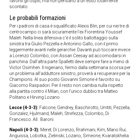
favoriti gli ospiti, ma non pensano a un esito totalmente
scontato.
Le probabili formazioni
Per i padroni di casa è squalificato Alexis Blin, per cui nei tre di
centrocampo ci sarà sicuramente l’ex Fiorentina Youssef
Maleh. Nella linea difensiva c’è il solito ballottaggio sulla
sinistra tra Giulio Pezzella e Antonino Gallo, con il primo
leggermente avanti nelle gerarchie. Davanti può toccare invece
a Lorenzo Colombo, con Assan Ceesay ad accomodarsi in
panchina. Dall’altra parte Spalletti deve sempre fare a meno di
Victor Osimhen. Il nigeriano, fermo dalla settimana scorsa per
un problema all’adduttore sinistro, proverà a recuperare per la
Champions. Al suo posto Giovanni Simone è favorito su
Giacomo Raspadori. Per il resto non cambia nulla rispetto
alla partita contro il Milan, con l’unico dubbio tra Matteo
Politano e Hirving Lozano
Lecce (4-3-3):
Falcone; Gendrey, Baschirotto, Umtiti, Pezzella;
Gonzalez, Hjulmand, Maleh; Strefezza, Colombo, Di
Francesco. All.: Baroni.
Napoli (4-3-3):
Meret; Di Lorenzo, Rrahmani, Kim, Mario Rui;
Anguissa, Lobotka, Zielinski; Lozano, Simeone, Kvaratskhelia.