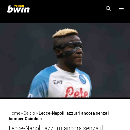
Vai
al
contenuto
MENU
Home
»
Calcio
»
Lecce-Napoli: azzurri ancora senza il
bomber Osimhen
Lecce-Napoli: azzurri ancora senza il