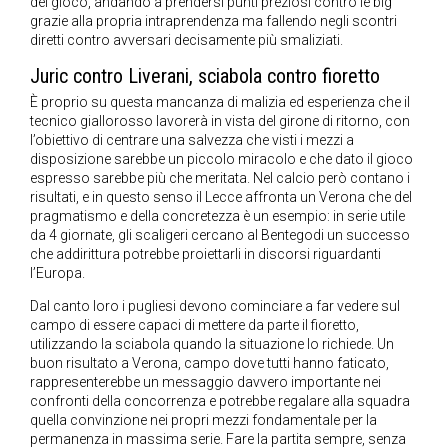
del gioco, andando a prendersi punti preziosi contro le big
grazie alla propria intraprendenza ma fallendo negli scontri
diretti contro avversari decisamente più smaliziati.
Juric contro Liverani, sciabola contro fioretto
È proprio su questa mancanza di malizia ed esperienza che il
tecnico giallorosso lavorerà in vista del girone di ritorno, con
l’obiettivo di centrare una salvezza che visti i mezzi a
disposizione sarebbe un piccolo miracolo e che dato il gioco
espresso sarebbe più che meritata. Nel calcio però contano i
risultati, e in questo senso il Lecce affronta un Verona che del
pragmatismo e della concretezza è un esempio: in serie utile
da 4 giornate, gli scaligeri cercano al Bentegodi un successo
che addirittura potrebbe proiettarli in discorsi riguardanti
l’Europa.
Dal canto loro i pugliesi devono cominciare a far vedere sul
campo di essere capaci di mettere da parte il fioretto,
utilizzando la sciabola quando la situazione lo richiede. Un
buon risultato a Verona, campo dove tutti hanno faticato,
rappresenterebbe un messaggio davvero importante nei
confronti della concorrenza e potrebbe regalare alla squadra
quella convinzione nei propri mezzi fondamentale per la
permanenza in massima serie. Fare la partita sempre, senza