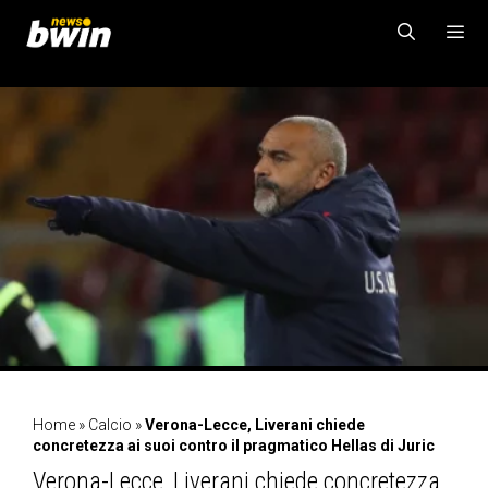
Vai
al
contenuto
MENU
Home
»
Calcio
»
Verona-Lecce, Liverani chiede
concretezza ai suoi contro il pragmatico Hellas di Juric
Verona-Lecce, Liverani chiede concretezza