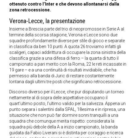
ottenuto contro l’Inter e che devono allontanarsi dalla
zona retrocessione.
Verona-Lecce, la presentazione
Insieme a Brescia parte del trio di neopromosse in Serie A al
termine della scorsa stagione, Verona e Lecce sono due
squadre profondamente diverse per stile di gioco e separate
in classifica da ben 10 punti. A quota 26 troviamo infatti gli
scaligeri, capaci addirittura di occupare la zona sinistra della
classifica grazie a una difesa di ferro – la quarta di tutto il
campionato a pari merito con la Roma, 22 le reti incassate in
19 gare – e a una continuità di risultati invidiabile, che ha
permesso alla banda di Juric di restare costantemente
lontana dagli ultimi tre posti che significano retrocessione.
Discorso diverso per il Lecce, che pur disputando un torneo
nettamente al di sopra delle aspettative occupano il
quart’ultimo posto, l’ultimo valido per la salvezza. Appena un
punto separa i salentini dalla SPAL, 18esima e in ripresa, una
situazione che non può far dormire sonni tranquilli a una
squadra che comunque merita rispetto: considerata la
squadra più debole della A a inizio campionato, la banda
guidata da Fabio Liverani si è distinta per coraggio e ricerca