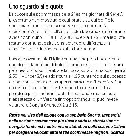
Uno sguardo alle quote
Le
quote sulle scommesse della 21esima giornata di Serie A
presentano numerose gare equilibrate e su cui è difficile
sbilanciarsi, e in questo senso Verona-Lecce non fa
eccezione. Vero è che sull’esito finale i bookmaker sembrano
avere pochi dubbi – 1 a
1.67
, X a
3.80
e 2 a
4.75
– ma le quote
restano comunque alte considerando la differenza in
classifica tra le due squadre e il fattore campo.
Favorito ovviamente l’Hellas di Juric, che potrebbe domare
uno degli attacchi più deboli del torneo e spuntarla di misura:
per questo è possibile alzare la quota sulla vittoria scaligera a
2.50
(1+Under 3,5) e addirittura a
4.25
puntando sul successo
dei padroni di casa contemporaneamente all’Under 2,5. Chi
crede in un Lecce finalmente concreto e determinato a
prendersi punti anche in trasferta, puntando magari sulla
rilassatezza di un Verona fin troppo tranquillo, può invece
valutare la Doppia Chance X2 a
2.15
.
Resta nel vivo dell’azione con la app bwin Sports. Immergiti
nella sezione scommesse più ricca e varia in circolazione e
naviga a fondo nel nostro menu statistico della sezione Calcio
per scegliere velocemente le tue scommesse migliori.
Scarica