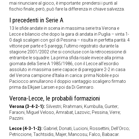
mai rinunciare al gioco, è importante: prendersi i punti al
fischio finale, però, può fare la differenza in chiave salvezza.
I precedenti in Serie A
13 le sfide andate in scena in massima serie tra Verona e
Lecce e bilancio che dopo la gara di andata in Puglia – vinta 1-
0 dagli scaligeri con gol di Pessina – risulta in perfetta parità: 4
vittorie per parte e 5 pareggi, l’ultimo registrato durante la
stagione 2001/2002 che si concluse con la retrocessione di
entrambe le squadre. La prima sfida risale invece alla prima
giornata della Serie A 1985/1986, con il Lecce all’esordio
assoluto in massima serie capace di pareggiare 2-2 in casa
del Verona campione d’Italia in carica: prima Nobile e poi
Paciocco annullarono il doppio vantaggio scaligero firmato
prima da Elkjaer Larsen e poi da Di Gennaro.
Verona-Lecce, le probabili formazioni
Verona (3-4-2-1):
Silvestri; Rrahmani, Kumbulla, Gunter;
Faraoni, Miguel Veloso, Amrabat, Lazovic; Pessina, Verre;
Pazzini.
Lecce (4-3-1-2):
Gabriel; Donati, Lucioni, Rossettini, Dell’Orco;
Petriccione, Tachtsidis, Majer; Mancosu; Falco, Babacar.