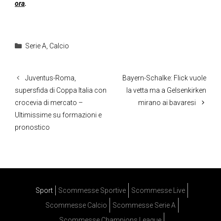
ora
.
Categorie
Serie A
,
Calcio
Juventus-Roma,
Bayern-Schalke: Flick vuole
supersfida di Coppa Italia con
la vetta ma a Gelsenkirken
crocevia di mercato –
mirano ai bavaresi
Ultimissime su formazioni e
pronostico
Sport
Scommesse Sportive
Scommesse Live
Scommesse Calcio
Scommesse Serie A
Scommesse Champions League