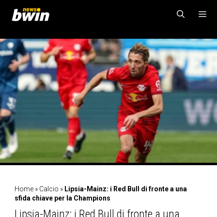
Vai
al
contenuto
MENU
Home
»
Calcio
»
Lipsia-Mainz: i Red Bull di fronte a una
sfida chiave per la Champions
Lipsia-Mainz: i Red Bull di fronte a una