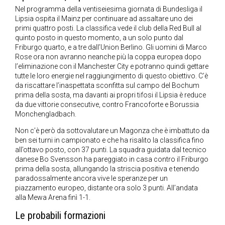
Nel programma della ventiseiesima giornata di Bundesliga il
Lipsia ospita il Mainz per continuare ad assaltare uno dei
primi quattro posti. La classifica vede il club della Red Bull al
quinto posto in questo momento, a un solo punto dal
Friburgo quarto, e a tre dall’Union Berlino. Gli uomini di Marco
Rose ora non avranno neanche più la coppa europea dopo
l’eliminazione con il Manchester City e potranno quindi gettare
tutte le loro energie nel raggiungimento di questo obiettivo. C’è
da riscattare l’inaspettata sconfitta sul campo del Bochum
prima della sosta, ma davanti ai propri tifosi il Lipsia è reduce
da due vittorie consecutive, contro Francoforte e Borussia
Monchengladbach.
Non c’è però da sottovalutare un Magonza che è imbattuto da
ben sei turni in campionato e che ha risalito la classifica fino
all’ottavo posto, con 37 punti. La squadra guidata dal tecnico
danese Bo Svensson ha pareggiato in casa contro il Friburgo
prima della sosta, allungando la striscia positiva e tenendo
paradossalmente ancora vive le speranze per un
piazzamento europeo, distante ora solo 3 punti. All’andata
alla Mewa Arena finì 1-1.
Le probabili formazioni