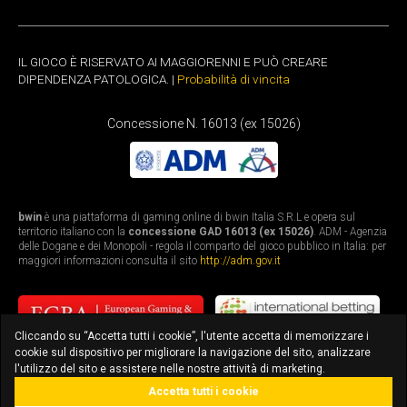
IL GIOCO È RISERVATO AI MAGGIORENNI E PUÒ CREARE
DIPENDENZA PATOLOGICA. |
Probabilità di vincita
Concessione N. 16013 (ex 15026)
bwin
è una piattaforma di gaming online di bwin Italia S.R.L e opera sul
territorio italiano con la
concessione GAD 16013 (ex 15026)
. ADM - Agenzia
delle Dogane e dei Monopoli - regola il comparto del gioco pubblico in Italia: per
maggiori informazioni consulta il sito
http://adm.gov.it
Cliccando su “Accetta tutti i cookie”, l'utente accetta di memorizzare i
cookie sul dispositivo per migliorare la navigazione del sito, analizzare
l'utilizzo del sito e assistere nelle nostre attività di marketing.
Accetta tutti i cookie