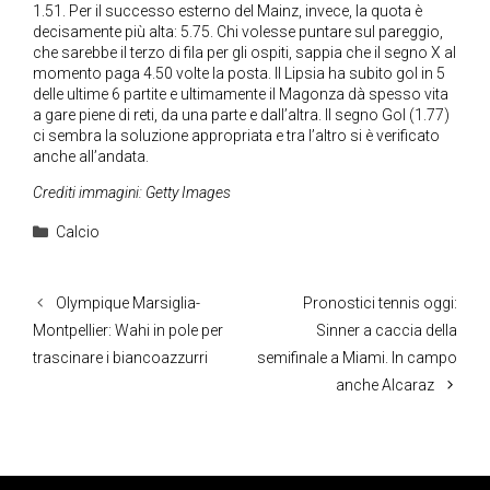
1.51. Per il successo esterno del Mainz, invece, la quota è
decisamente più alta: 5.75. Chi volesse puntare sul pareggio,
che sarebbe il terzo di fila per gli ospiti, sappia che il segno X al
momento paga 4.50 volte la posta. Il Lipsia ha subito gol in 5
delle ultime 6 partite e ultimamente il Magonza dà spesso vita
a gare piene di reti, da una parte e dall’altra. Il segno Gol (1.77)
ci sembra la soluzione appropriata e tra l’altro si è verificato
anche all’andata.
Crediti immagini: Getty Images
Categorie
Calcio
Olympique Marsiglia-
Pronostici tennis oggi:
Montpellier: Wahi in pole per
Sinner a caccia della
trascinare i biancoazzurri
semifinale a Miami. In campo
anche Alcaraz