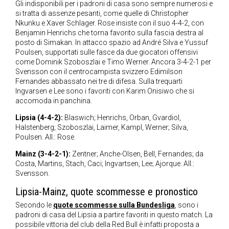
Gli indisponibili per i padroni di casa sono sempre numerosi e
si tratta di assenze pesanti, come quelle di Christopher
Nkunku e Xaver Schlager. Rose insiste con il suo 4-4-2, con
Benjamin Henrichs che torna favorito sulla fascia destra al
posto di Simakan. In attacco spazio ad André Silva e Yussuf
Poulsen, supportati sulle fasce da due giocatori offensivi
come Dominik Szoboszlai e Timo Werner. Ancora 3-4-2-1 per
Svensson con il centrocampista svizzero Edimilson
Fernandes abbassato nei tre di difesa. Sulla trequarti
Ingvarsen e Lee sono i favoriti con Karim Onisiwo che si
accomoda in panchina.
Lipsia (4-4-2):
Blaswich; Henrichs, Orban, Gvardiol,
Halstenberg; Szoboszlai, Laimer, Kampl, Werner; Silva,
Poulsen. All.: Rose.
Mainz (3-4-2-1):
Zentner; Anche-Olsen, Bell, Fernandes; da
Costa, Martins, Stach, Caci; Ingvartsen, Lee; Ajorque. All.:
Svensson.
Lipsia-Mainz, quote scommesse e pronostico
Secondo le
quote scommesse sulla Bundesliga
, sono i
padroni di casa del Lipsia a partire favoriti in questo match. La
possibile vittoria del club della Red Bull è infatti proposta a