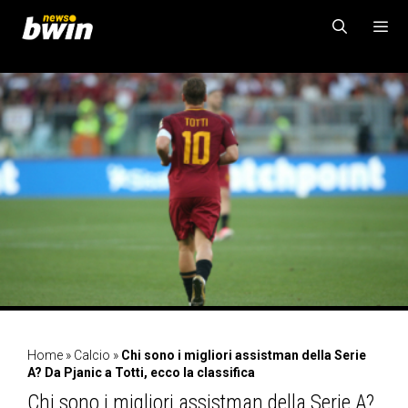
Vai
al
contenuto
MENU
Home
»
Calcio
»
Chi sono i migliori assistman della Serie
A? Da Pjanic a Totti, ecco la classifica
Chi sono i migliori assistman della Serie A?