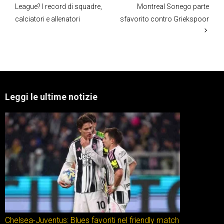
League? I record di squadre,
Montreal Sonego parte
calciatori e allenatori
sfavorito contro Griekspoor
Leggi le ultime notizie
Chelsea-Juventus: Blues favoriti nel friendly match