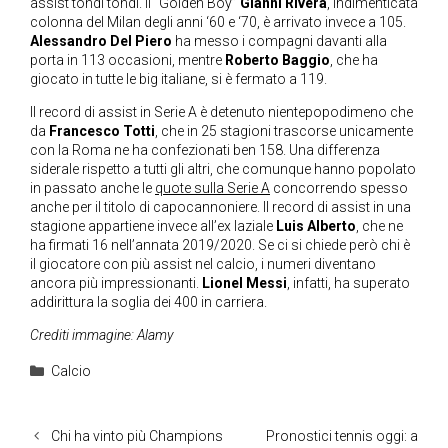
assist tondi tondi. Il “Golden Boy”
Gianni Rivera
, indimenticata
colonna del Milan degli anni ‘60 e ‘70, è arrivato invece a 105.
Alessandro Del Piero
ha messo i compagni davanti alla
porta in 113 occasioni, mentre
Roberto Baggio
, che ha
giocato in tutte le big italiane, si è fermato a 119.
Il record di assist in Serie A è detenuto nientepopodimeno che
da
Francesco Totti
, che in 25 stagioni trascorse unicamente
con la Roma ne ha confezionati ben 158. Una differenza
siderale rispetto a tutti gli altri, che comunque hanno popolato
in passato anche le
quote sulla Serie A
concorrendo spesso
anche per il titolo di capocannoniere. Il record di assist in una
stagione appartiene invece all’ex laziale
Luis Alberto
, che ne
ha firmati 16 nell’annata 2019/2020. Se ci si chiede però chi è
il giocatore con più assist nel calcio, i numeri diventano
ancora più impressionanti.
Lionel Messi
, infatti, ha superato
addirittura la soglia dei 400 in carriera.
Crediti immagine: Alamy
Categorie
Calcio
Chi ha vinto più Champions
Pronostici tennis oggi: a