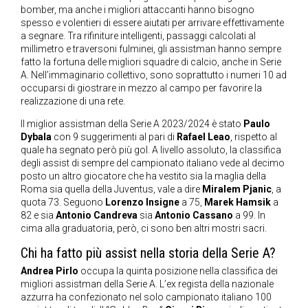
bomber, ma anche i migliori attaccanti hanno bisogno
spesso e volentieri di essere aiutati per arrivare effettivamente
a segnare. Tra rifiniture intelligenti, passaggi calcolati al
millimetro e traversoni fulminei, gli assistman hanno sempre
fatto la fortuna delle migliori squadre di calcio, anche in Serie
A. Nell’immaginario collettivo, sono soprattutto i numeri 10 ad
occuparsi di giostrare in mezzo al campo per favorire la
realizzazione di una rete.
Il miglior assistman della Serie A 2023/2024 è stato
Paulo
Dybala
con 9 suggerimenti al pari di
Rafael Leao
, rispetto al
quale ha segnato però più gol. A livello assoluto, la classifica
degli assist di sempre del campionato italiano vede al decimo
posto un altro giocatore che ha vestito sia la maglia della
Roma sia quella della Juventus, vale a dire
Miralem Pjanic
, a
quota 73. Seguono
Lorenzo Insigne
a 75,
Marek Hamsik
a
82 e sia
Antonio Candreva
sia
Antonio Cassano
a 99. In
cima alla graduatoria, però, ci sono ben altri mostri sacri.
Chi ha fatto più assist nella storia della Serie A?
Andrea Pirlo
occupa la quinta posizione nella classifica dei
migliori assistman della Serie A. L’ex regista della nazionale
azzurra ha confezionato nel solo campionato italiano 100