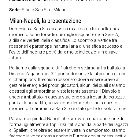
Sede:
Stadio San Siro, Milano
Milan-Napoli, la presentazione
Domenica a San Siro si assisterà al match fra quelle che al
momento sono forse le due miglior squadre della Serie A,
aldilà dei verdetti della classifica. Lo scontro al vertice fra
rossoneri e partenopei ha tutta l’aria di una sfida scudetto e
l’esito dell’incontro potrà dare molte indicazioni in chiave
futura.
Partiamo dalla squadra di Pioli che in settimana ha battuto la
Dinamo Zagabria per 3-1 portandosi in vetta al proprio girone
di Champions. Il tecnico rossonero dovrà essere bravo a
gestire le energie dei propri giocatori, alcuni dei quali saranno
costretti agli straordinari viste le tante assenze. Il Diavolo è
ancora imbattuto in questa stagione e sta trovando certezze
partita dopo partita, senza considerare che fino a questo
momento il cammino a San Siro è stato perfetto: solo vittorie.
Passiamo quindi al Napoli, che si trova in una condizione di
forma ugualmente al top. I risultati sono dalla parte dei ragazzi
di Spalletti, che oltre ad essere in vetta in campionato, stanno
facendo la voce grossa anche in Europa con successi netti e