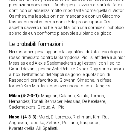
prestazioni convincenti. Anche per gli azzurri ci sarà da fare i
conti con un assenza molto importante come quella di Victor
Osimhen, ma le soluzioni non mancano e con un Giacomo
Raspadori così in forma non c’è da preoccuparsi. Ci si
aspetta davvero una bella partita, con una cornice di pubblico
splendida e un confronto piacevole sul piano del gioco.
Le probabili formazioni
Nei rossoneri pesa appunto la squalifica di Rafa Leao dopo il
rosso rimediato contro la Sampdoria. Pioli si affiderà a Junior
Messias e ad Alexis Saelemaekers sugli esterni, con il solito
Giroud davanti, perche Ante Rebic e Divock Origi sono ancora
ai box. Nell’attacco del Napoli salgono le quotazioni di
Raspadori, ora favorito su Giovanni Simeone. In difesa
tornerà Kim Min Jae dopo aver riposato con i Rangers.
Milan (4-2-3-1):
Maignan; Calabria, Kalulu, Tomori,
Hernandez; Tonali, Bennacer; Messias, De Ketelaere,
Saelemaekers; Giroud. All: Pioli.
Napoli (4-3-3):
Meret; Di Lorenzo, Rrahmani, Kim, Rui;
Anguissa, Lobotka, Zelinski; Politano, Raspadori,
Kvaratskhelia. All: Spalletti.