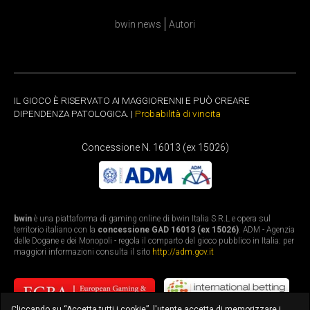
bwin news
Autori
IL GIOCO È RISERVATO AI MAGGIORENNI E PUÒ CREARE
DIPENDENZA PATOLOGICA. |
Probabilità di vincita
Concessione N. 16013 (ex 15026)
bwin
è una piattaforma di gaming online di bwin Italia S.R.L e opera sul
territorio italiano con la
concessione GAD 16013 (ex 15026)
. ADM - Agenzia
delle Dogane e dei Monopoli - regola il comparto del gioco pubblico in Italia: per
maggiori informazioni consulta il sito
http://adm.gov.it
Cliccando su “Accetta tutti i cookie”, l'utente accetta di memorizzare i