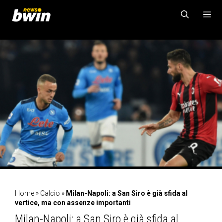
Vai
al
contenuto
MENU
Home
»
Calcio
»
Milan-Napoli: a San Siro è già sfida al
vertice, ma con assenze importanti
Milan-Napoli: a San Siro è già sfida al