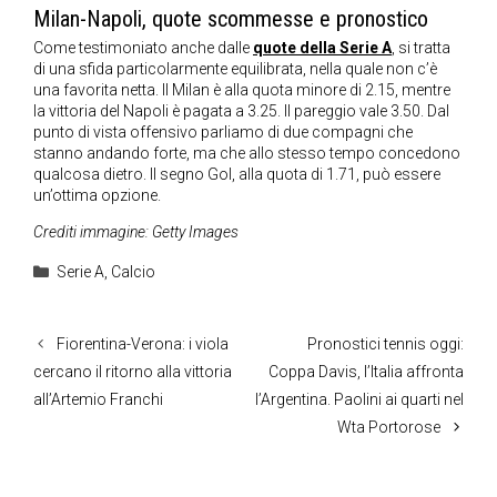
Milan-Napoli, quote scommesse e pronostico
Come testimoniato anche dalle
quote della Serie A
, si tratta
di una sfida particolarmente equilibrata, nella quale non c’è
una favorita netta. Il Milan è alla quota minore di 2.15, mentre
la vittoria del Napoli è pagata a 3.25. Il pareggio vale 3.50. Dal
punto di vista offensivo parliamo di due compagni che
stanno andando forte, ma che allo stesso tempo concedono
qualcosa dietro. Il segno Gol, alla quota di 1.71, può essere
un’ottima opzione.
Crediti immagine: Getty Images
Categorie
Serie A
,
Calcio
Fiorentina-Verona: i viola
Pronostici tennis oggi:
cercano il ritorno alla vittoria
Coppa Davis, l’Italia affronta
all’Artemio Franchi
l’Argentina. Paolini ai quarti nel
Wta Portorose