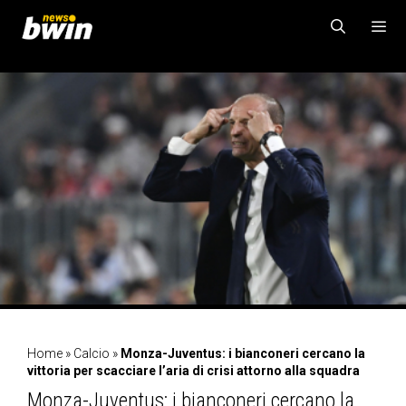
Vai
al
contenuto
MENU
Home
»
Calcio
»
Monza-Juventus: i bianconeri cercano la
vittoria per scacciare l’aria di crisi attorno alla squadra
Monza-Juventus: i bianconeri cercano la