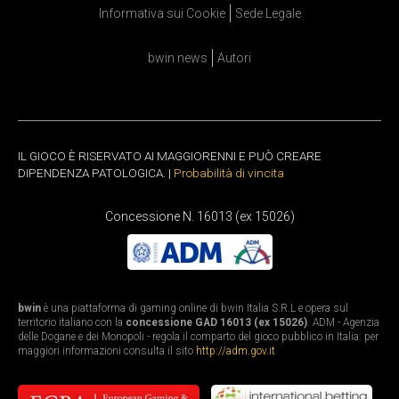
Informativa sui Cookie
Sede Legale
bwin news
Autori
IL GIOCO È RISERVATO AI MAGGIORENNI E PUÒ CREARE
DIPENDENZA PATOLOGICA. |
Probabilità di vincita
Concessione N. 16013 (ex 15026)
bwin
è una piattaforma di gaming online di bwin Italia S.R.L e opera sul
territorio italiano con la
concessione GAD 16013 (ex 15026)
. ADM - Agenzia
delle Dogane e dei Monopoli - regola il comparto del gioco pubblico in Italia: per
maggiori informazioni consulta il sito
http://adm.gov.it