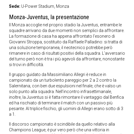
Sede:
U-Power Stadium, Monza
Monza-Juventus, la presentazione
Il Monza accoglie nel proprio stadio la Juventus, entrambe le
squadre arrivano da due momenti non semplici da affrontare.
La formazione di casa ha appena affrontato l’esonero di
Giovanni Stroppa, sostituito da Raffaele Palladino: si tratta di
una soluzione temporanea, il neotecnico potrebbe però
rimanere in caso di risultati positivi della squadra. L’avversario
del turno però non è tra i più agevoli da affrontare, nonostante
si trovi in difficoltà.
Il gruppo guidato da Massimiliano Allegri è reduce in
campionato da un turbolento pareggio per 2 a 2 contro la
Salernitana, con ben due espulsioni nel finale, che è valso un
solo punto alla squadra. Nell’incontro infrasettimanale,
inoltre, la Juventus si è fatta rimontare il vantaggio dal Benfica
ed ha rischiato di terminare il match con un passivo più
pesante. Al triplice fischio, gli uomini di Allegri erano sotto di 3
a 1.
Il discorso campionato è scindibile da quello relativo alla
Champions League, è pur vero però che una vittoria in