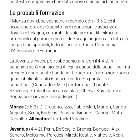
contesto europeo avrebbe dato nuovo slancio ai bianconeri.
Le probabili formazioni
Il Monza dovrebbe scendere in campo con il 3-5-2 ed il
neoallenatore dovrà subito fare i conti con le assenze di
Rovella e Petagna, entrambi da valutare ma difficilmente
arruolabili dal primo minuto. I due si aggiungono alla lista già
lunga di indisponibili, tutti out per infortunio: Ranocchia,
D’Alessandro e Ferrarini.
La Juventus invece potrebbe schierarsi con il 4-4-2, in
panchina però non siederà Allegri a causa della squalifica, ma
prenderà il suo posto Landucci. Le scelte di formazione sono
quasi obbligate visti i 6 assenti certi della partita, tra
squalificati (Cuadrado e Milik) e infortunati (Locatelli,
Szczesny e Rabiot sono da valutare, Chiesa, Kaio Jorge e
Pogba sono invece i lungodegenti).
Monza
(3-5-2): Di Gregorio, Izzo, Pablo Marì, Marlon, Carlos
Augusto, Sensi, Barberis, Pessina, Birindelli, Caprari, Mota
Carvalho.
Allenatore:
Raffaele Palladino
Juventus
(4-4-2): Perin, De Sciglio, Bremer, Bonucci, Alex
Sandro, McKennie, Paredes, Miretti, Kostic, Vlahovic, Kean.