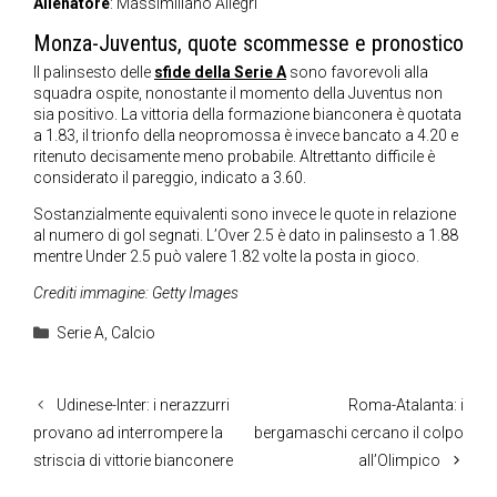
Allenatore
: Massimiliano Allegri
Monza-Juventus, quote scommesse e pronostico
Il palinsesto delle
sfide della Serie A
sono favorevoli alla
squadra ospite, nonostante il momento della Juventus non
sia positivo. La vittoria della formazione bianconera è quotata
a 1.83, il trionfo della neopromossa è invece bancato a 4.20 e
ritenuto decisamente meno probabile. Altrettanto difficile è
considerato il pareggio, indicato a 3.60.
Sostanzialmente equivalenti sono invece le quote in relazione
al numero di gol segnati. L’Over 2.5 è dato in palinsesto a 1.88
mentre Under 2.5 può valere 1.82 volte la posta in gioco.
Crediti immagine: Getty Images
Categorie
Serie A
,
Calcio
Udinese-Inter: i nerazzurri
Roma-Atalanta: i
provano ad interrompere la
bergamaschi cercano il colpo
striscia di vittorie bianconere
all’Olimpico