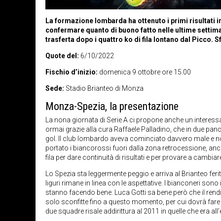
La formazione lombarda ha ottenuto i primi risultati i
confermare quanto di buono fatto nelle ultime settima
trasferta dopo i quattro ko di fila lontano dal Picco.
Quote del:
6/10/2022
Fischio d’inizio:
domenica 9 ottobre ore 15.00
Sede:
Stadio Brianteo di Monza
Monza-Spezia, la presentazione
La nona giornata di Serie A ci propone anche un interess
ormai grazie alla cura Raffaele Palladino, che in due pa
gol. Il club lombardo aveva cominciato davvero male e 
portato i biancorossi fuori dalla zona retrocessione, anch
fila per dare continuità di risultati e per provare a cambia
Lo Spezia sta leggermente peggio e arriva al Brianteo feri
liguri rimane in linea con le aspettative. I bianconeri sono 
stanno facendo bene. Luca Gotti sa bene però che il rend
solo sconfitte fino a questo momento, per cui dovrà fare qu
due squadre risale addirittura al 2011 in quelle che era a