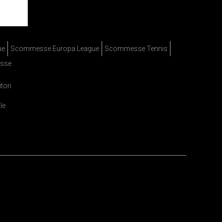
ue
Scommesse Europa League
Scommesse Tennis
sse
itori
le