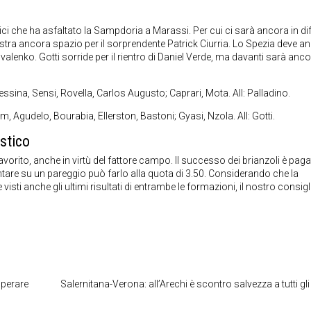
ci che ha asfaltato la Sampdoria a Marassi. Per cui ci sarà ancora in di
estra ancora spazio per il sorprendente Patrick Ciurria. Lo Spezia deve a
ovalenko. Gotti sorride per il rientro di Daniel Verde, ma davanti sarà anc
 Pessina, Sensi, Rovella, Carlos Augusto; Caprari, Mota. All: Palladino.
 Agudelo, Bourabia, Ellerston, Bastoni; Gyasi, Nzola. All: Gotti.
stico
orito, anche in virtù del fattore campo. Il successo dei brianzoli è paga
untare su un pareggio può farlo alla quota di 3.50. Considerando che la
sti anche gli ultimi risultati di entrambe le formazioni, il nostro consigl
sperare
Salernitana-Verona: all’Arechi è scontro salvezza a tutti gli 