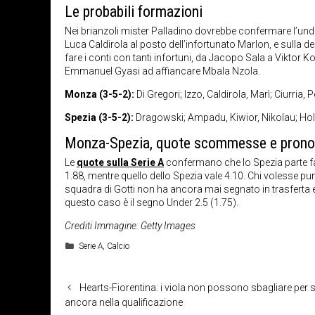
Le probabili formazioni
Nei brianzoli mister Palladino dovrebbe confermare l’undi
Luca Caldirola al posto dell’infortunato Marlon, e sulla d
fare i conti con tanti infortuni, da Jacopo Sala a Viktor K
Emmanuel Gyasi ad affiancare Mbala Nzola.
Monza (3-5-2):
Di Gregori; Izzo, Caldirola, Marì; Ciurria,
Spezia (3-5-2):
Dragowski; Ampadu, Kiwior, Nikolau; Holm,
Monza-Spezia, quote scommesse e prono
Le
quote sulla Serie A
confermano che lo Spezia parte fav
1.88, mentre quello dello Spezia vale 4.10. Chi volesse p
squadra di Gotti non ha ancora mai segnato in trasferta e vi
questo caso è il segno Under 2.5 (1.75).
Crediti Immagine: Getty Images
Categorie
Serie A
,
Calcio
Hearts-Fiorentina: i viola non possono sbagliare per 
ancora nella qualificazione