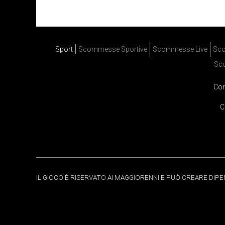
Sport
Scommesse Sportive
Scommesse Live
Sco
Sc
Cor
C
IL GIOCO È RISERVATO AI MAGGIORENNI E PUÒ CREARE DIP