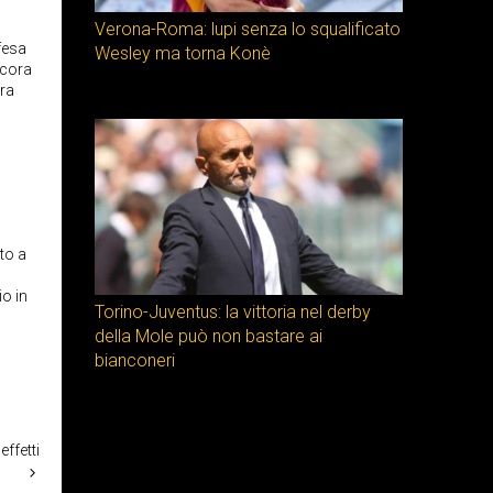
Verona-Roma: lupi senza lo squalificato
fesa
Wesley ma torna Konè
ncora
ora
to a
io in
Torino-Juventus: la vittoria nel derby
della Mole può non bastare ai
bianconeri
effetti