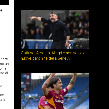
 a
Gattuso, Amorim, Allegri e non solo: le
nuove panchine della Serie A
rinati
eno un
to ha
sso di
ei
ate
a le