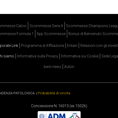
mmesse Calcio
Scommesse Serie A
Scommesse Champions Leag
ommesse Formula 1
App Scommesse
Bonus di Benvenuto Scomme
porate Link
Programma di Affiliazione
Entain
Relazioni con gli invest
hi siamo
Informativa sulla Privacy
Informativa sui Cookie
Sede Lega
bwin news
Autori
ENDENZA PATOLOGICA. |
Probabilità di vincita
Concessione N. 16013 (ex 15026)