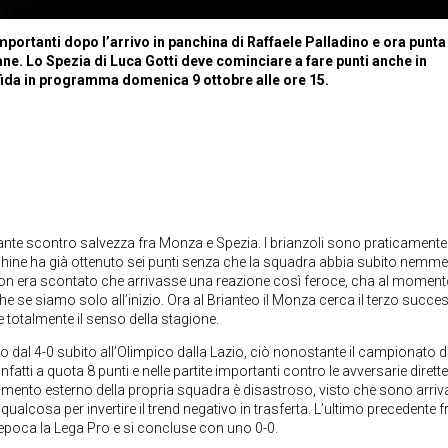
mportanti dopo l’arrivo in panchina di Raffaele Palladino e ora punta
ne. Lo Spezia di Luca Gotti deve cominciare a fare punti anche in
 Sfida in programma domenica 9 ottobre alle ore 15.
ante scontro salvezza fra Monza e Spezia. I brianzoli sono praticamente 
nchine ha già ottenuto sei punti senza che la squadra abbia subito nemm
non era scontato che arrivasse una reazione così feroce, cha al momen
e se siamo solo all’inizio. Ora al Brianteo il Monza cerca il terzo succe
re totalmente il senso della stagione.
to dal 4-0 subito all’Olimpico dalla Lazio, ciò nonostante il campionato d
infatti a quota 8 punti e nelle partite importanti contro le avversarie dirette
imento esterno della propria squadra è disastroso, visto che sono arriv
alcosa per invertire il trend negativo in trasferta. L’ultimo precedente fr
ll’epoca la Lega Pro e si concluse con uno 0-0.