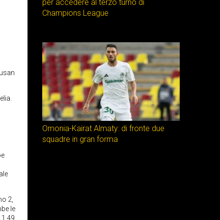
per accedere al terzo turno di
Champions League
Dusan
lia.
Omonia-Kairat Almaty: di fronte due
squadre in gran forma
be
ale
no 2,
mbe le
 1.49.