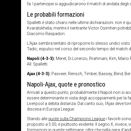
fa. I partenopei si aggiudicarono il match di andata degli ot
Le probabili formazioni
Spalletti è stato chiaro nelle ultime dichiarazioni: non è
Kvaratskhelia, mentre il rientrante Victor Osimhen potreb
Giacomo Raspadori.
L’Ajax sembra tentato di riproporre lo stesso undici vist
Tadic, espulso nel corso del secondo tempo del match 
Napoli (4-3-3):
Meret; Di Lorenzo, Rrahmani, Kim, Mario R
All. Spalletti
Ajax (4-3-3):
Pasveer; Rensch, Timber, Bassey, Blind; Ber
Napoli-Ajax, quote e pronostico
Arrivati a questo punto, probabilmente il Napoli non si a
essere determinante in vista degli accoppiamenti per la fas
Liverpool a debita distanza. Dal canto suo, l’Ajax deve to
discesa in Europa League.
Stando alle
quote sulla Champions League
i favoriti sono
proposto a 5.00, è piuttosto evidente. Il segno X, invece,
formazioni in queste settimane, oltre che nella gara d’anda