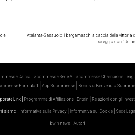
acle
Atalanta-Sassuolo: i bergamaschi a caccia della vittoria d
pareggio con l’Udin
mmesse Calcio
Scommesse Serie A
Scommesse Champions Leag
ommesse Formula 1
App Scommesse
Bonus di Benvenuto Scomme
porate Link
Programma di Affiliazione
Entain
Relazioni con gli invest
hi siamo
Informativa sulla Privacy
Informativa sui Cookie
Sede Lega
bwin news
Autori