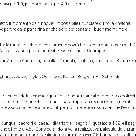
tavi per 1-0, per poi perdere per 4-0 al ritorno.
 questo il momento del turnover. Impossibile rinunciare quindi a Khvicha
be partire dalla panchina anche solo per esaltare il buon momento di
o tra le mura amiche, ma ovviamente dovrà fare i conti con l’assenza di 
d’andata. Al suo posto potrebbe esserci Lucas Ocampos.
ui; Zambo Anguissa, Lobotka, Zielinski; Politano, Raspadori, Kvaratskhe
ghuis, Alvarez, Taylor; Ocampos, Kudus, Bergwijn. All. Schreuder
ccontenterà della semplice qualificazione. Arrivare al primo posto potreb
e ad eliminazione diretta, quindi sarà importante vincere per tenere il
rnare assolutamente a fare punti per non mettere a rischio anche l’eventu
 dunque i padroni di casa. Il divario tra il segno 1, quotato a 1.58, e il seg
 viene offerto a 4.50. Considerando la vena realizzativa palesata da entra
ta, è possibile che si verifichi nuovamente l’over 2,5, bancato stavolta a