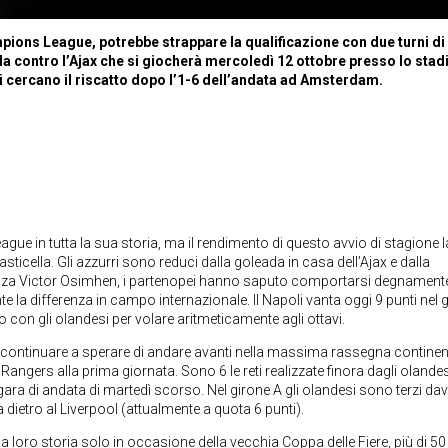
ampions League, potrebbe strappare la qualificazione con due turni di
da contro l’Ajax che si giocherà mercoledì 12 ottobre presso lo stad
 cercano il riscatto dopo l’1-6 dell’andata ad Amsterdam.
ague in tutta la sua storia, ma il rendimento di questo avvio di stagione 
sticella. Gli azzurri sono reduci dalla goleada in casa dell’Ajax e dalla
nza Victor Osimhen, i partenopei hanno saputo comportarsi degnamente
e la differenza in campo internazionale. Il Napoli vanta oggi 9 punti nel 
 con gli olandesi per volare aritmeticamente agli ottavi.
er continuare a sperare di andare avanti nella massima rassegna continent
Rangers alla prima giornata. Sono 6 le reti realizzate finora dagli olandes
a gara di andata di martedì scorso. Nel girone A gli olandesi sono terzi dav
dietro al Liverpool (attualmente a quota 6 punti).
a loro storia solo in occasione della vecchia Coppa delle Fiere, più di 50