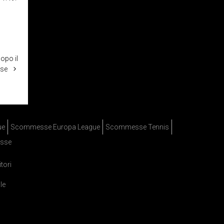
opo il
ese
ue
Scommesse Europa League
Scommesse Tennis
sse
itori
le