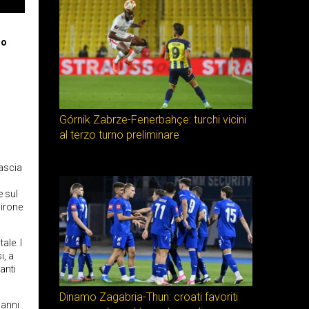
io
Górnik Zabrze-Fenerbahçe: turchi vicini
al terzo turno preliminare
lascia
 sul
girone
ale. I
i, a
anti
Dinamo Zagabria-Thun: croati favoriti
 anni