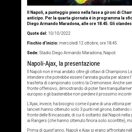
Il Napoli, a punteggio pieno nella fase a gironi di Ch
anticipo. Per la quarta giornata è in programma la sfi
Diego Armando Maradona, alle ore 18.45. Gli olandesi
Quote del:
10/10/2022
Fischio d’inizio:
mercoledì 12 ottobre, ore 18.45
Sede:
Stadio Diego Armando Maradona, Napoli
Napoli-Ajax, la presentazione
Il Napoli non è mai andato oltre gli ottavi di Champions Le
intendere che potrebbe essere l’annata giusta per alzare l’a
trasferta di campionato contro la Cremonese. Anche se
fronte offensivo, dimostrando di poter fare tranquillament
europeo e gli basterebbe non perdere il prossimo incontro
L’Ajax, invece, ha bisogno come il pane di una vittoria p
lancieri hanno ottenuto solo 3 punti nel girone, battendo i 
fronte delle 8 incassate, di cui 6 soltanto dal Napoli nell
ai Rangers (che hanno ottenuto finora solo sconfitte), ma 
Prima di quest’anno, Napoli e Ajax si erano affrontate nell