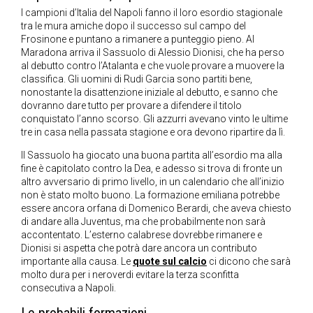
I campioni d’Italia del Napoli fanno il loro esordio stagionale
tra le mura amiche dopo il successo sul campo del
Frosinone e puntano a rimanere a punteggio pieno. Al
Maradona arriva il Sassuolo di Alessio Dionisi, che ha perso
al debutto contro l’Atalanta e che vuole provare a muovere la
classifica. Gli uomini di Rudi Garcia sono partiti bene,
nonostante la disattenzione iniziale al debutto, e sanno che
dovranno dare tutto per provare a difendere il titolo
conquistato l’anno scorso. Gli azzurri avevano vinto le ultime
tre in casa nella passata stagione e ora devono ripartire da lì.
Il Sassuolo ha giocato una buona partita all’esordio ma alla
fine è capitolato contro la Dea, e adesso si trova di fronte un
altro avversario di primo livello, in un calendario che all’inizio
non è stato molto buono. La formazione emiliana potrebbe
essere ancora orfana di Domenico Berardi, che aveva chiesto
di andare alla Juventus, ma che probabilmente non sarà
accontentato. L’esterno calabrese dovrebbe rimanere e
Dionisi si aspetta che potrà dare ancora un contributo
importante alla causa. Le
quote sul calcio
ci dicono che sarà
molto dura per i neroverdi evitare la terza sconfitta
consecutiva a Napoli.