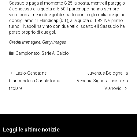
Sassuolo paga al momento 8.25 la posta, mentre il pareggio
è concesso alla quota di 5.50. I partenopei hanno sempre
vinto con almeno due gol di scarto contro gli emiliani e quindi
consigliamo l’1 Handicap (0:1), alla quota di 1.82. Nel primo
turno il Napoli ha vinto con due reti di scarto e il Sassuolo ha
perso proprio di due gol.
Crediti Immagine: Getty Images
Categorie
Campionato
,
Serie A
,
Calcio
Lazio-Genoa: nei
Juventus-Bologna: la
biancocelesti Casale torna
Vecchia Signora insiste su
titolare
Vlahovic
Leggi le ultime notizie