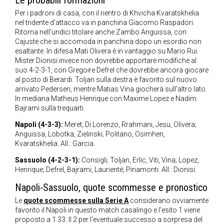
Le probabili formazioni
Per i padroni di casa, con il rientro di Khvicha Kvaratskhelia
nel tridente d’attacco va in panchina Giacomo Raspadori.
Ritorna nell’undici titolare anche Zambo Anguissa, con
Cajuste che si accomoda in panchina dopo un esordio non
esaltante. In difesa Mati Olivera è in vantaggio su Mario Rui.
Mister Dionisi invece non dovrebbe apportare modifiche al
suo 4-2-3-1, con Gregoire Defrel che dovrebbe ancora giocare
al posto di Berardi. Toljan sulla destra è favorito sul nuovo
arrivato Pedersen, mentre Matias Vina giocherà sull’altro lato.
In mediana Matheus Henrique con Maxime Lopez e Nadim
Bajrami sulla trequarti.
Napoli (4-3-3):
Meret; Di Lorenzo, Rrahmani, Jesu, Olivera;
Anguissa, Lobotka, Zielinski; Politano, Osimhen,
Kvaratskhelia. All.: Garcia.
Sassuolo (4-2-3-1):
Consigli; Toljan, Erlic, Viti, Vina; Lopez,
Henrique; Defrel, Bajrami, Laurienté; Pinamonti. All.: Dionisi.
Napoli-Sassuolo, quote scommesse e pronostico
Le
quote scommesse sulla Serie A
considerano ovviamente
favorito il Napoli in questo match casalingo e l’esito 1 viene
proposto a 1.33. Il 2 per l’eventuale successo a sorpresa del