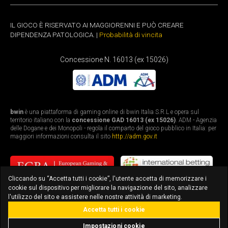
IL GIOCO È RISERVATO AI MAGGIORENNI E PUÒ CREARE
DIPENDENZA PATOLOGICA. |
Probabilità di vincita
Concessione N. 16013 (ex 15026)
bwin
è una piattaforma di gaming online di bwin Italia S.R.L e opera sul
territorio italiano con la
concessione GAD 16013 (ex 15026)
. ADM - Agenzia
delle Dogane e dei Monopoli - regola il comparto del gioco pubblico in Italia: per
maggiori informazioni consulta il sito
http://adm.gov.it
Cliccando su “Accetta tutti i cookie”, l'utente accetta di memorizzare i
cookie sul dispositivo per migliorare la navigazione del sito, analizzare
l'utilizzo del sito e assistere nelle nostre attività di marketing.
Accetta tutti i cookie
bonus fino a 3.010€
scarica l'app
Impostazioni cookie